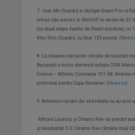
7. Joan Mir (Suzuki) a câştigat Grand Prix-ul Eu
primul său succes în MotoGP, la vârsta de 23 de
(cu două etape înainte de finalul acestuia), cu
Alex Rins (Suzuki), cu doar 125 puncte. (
News.
8. La reluarea meciurilor oficiale de baschet m
Bucureşti a învins duminică echipa CSM Miercur
Craiova – Athletic Constanţa 101-68. Ambele mec
preliminar pentru Cupa României. (
News.ro
)
9. Antrenorii români din străinătate nu au avut
-Mircea Lucescu și Dinamo Kiev au pierdut acas
și neașteptat 3-0. Dinamo Kiev rămâne însă lide