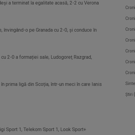
eși a terminat la egalitate acasă, 2-2 cu Verona
Croni
Cron
Croni
e, învingând-o pe Granada cu 2-0, și conduce în
Croni
Cron
a cu 2-0 a formației sale, Ludogoreţ Razgrad,
Cron
Croni
Sint
 prima ligă din Scoția, într-un meci în care Ianis
(
Știri
igi Sport 1, Telekom Sport 1, Look Sport+