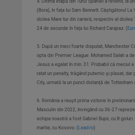
4. Ultima etapă din Turul Spaniei a revenit, la u
(Bora), în fața lui Sam Bennett. Câștigătorul L
doilea Mare tur din carieră, respectiv al doilea 
24 de secunde în fața lui Richard Carapaz. (
Eur
5. După un meci foarte disputat, Manchester City
opta din Premier League. Mohamed Salah a deschi
Jesus a egalat în min. 31. Probabil că meciul a
ratat un penalty, trăgând puternic și plasat, da
City, urmată la un punct distanță de Tottenham ș
6. România a reușit prima victorie în prelimina
Masculin din 2022, învingând cu 36-27 reprezen
echipa noastră a fost Gabriel Bujor, cu 8 goluri
martie, cu Kosovo. (
Lead.ro
)