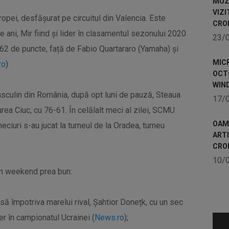
MUZE
VIZI
ropei, desfăşurat pe circuitul din Valencia. Este
CRO
 ani, Mir fiind și lider în clasamentul sezonului 2020
23/
 162 de puncte, față de Fabio Quartararo (Yamaha) și
MICR
ro
)
OCTO
WIN
asculin din România, după opt luni de pauză, Steaua
17/
ea Ciuc, cu 76-61. În celălalt meci al zilei, SCMU
OAME
iuri s-au jucat la turneul de la Oradea, turneu
ART
CRO
10/
 un weekend prea bun:
ă împotriva marelui rival, Șahtior Donețk, cu un sec
r în campionatul Ucrainei (
News.ro
);