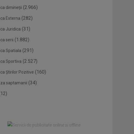
(2.966)
ca dimineții
(282)
ica Externa
(31)
ca Juridica
(1.882)
ca serii
(291)
ica Spatiala
(2.527)
ica Sportiva
(160)
ca Știrilor Pozitive
(34)
eza saptamanii
12)