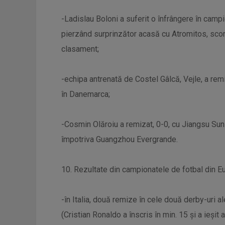
-Ladislau Boloni a suferit o înfrângere în campi
pierzând surprinzător acasă cu Atromitos, scor
clasament;
-echipa antrenată de Costel Gâlcă, Vejle, a remi
în Danemarca;
-Cosmin Olăroiu a remizat, 0-0, cu Jiangsu Suni
împotriva Guangzhou Evergrande.
10. Rezultate din campionatele de fotbal din E
-în Italia, două remize în cele două derby-uri a
(Cristian Ronaldo a înscris în min. 15 și a ieșit 