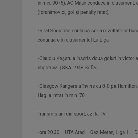
în min. 90+5). AC Milan conduce în clasament, d
(Ibrahimovici, gol și penalty ratat);
-Real Sociedad continuă seria rezultatelor bun
continuare în clasamentul La Liga;
-Claudiu Keșeru a înscris două goluri în victori
împotriva ŢSKA 1948 Sofia;
-Glasgow Rangers a învins cu 8-0 pe Hamilton, în
Hagi a intrat în min. 70.
Transmisiuni din sport, azi la TV:
-ora 20.30 – UTA Arad – Gaz Metan, Liga 1 – D