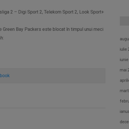
liga 2 – Digi Sport 2, Telekom Sport 2, Look Sport+
e Green Bay Packers este blocat în timpul unui meci
h:
augu
iulie
iuni
mai 
ebook
april
mart
febr
ianu
dece