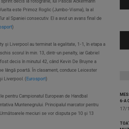
n sprint decis la fotografie, lui Pascal Ackermann
a Vuelta este Primoz Roglic (Jumbo-Visma), la al
Tur al Spaniei consecutiv. El a avut un avans final de
osport
)
 și Liverpool au terminat la egalitate, 1-1, în etapa a
s scorul în min. 13, dintr-un penalty, iar Gabriel
 fost decis în minutul 42, când Kevin De Bruyne a
r pe lângă poartă. În clasament, conduce Leicester
i Liverpool. (
Eurosport
)
MESS
riile pentru Campionatul European de Handbal
6-A 
tativa Muntenegrului. Principalul marcator pentru
17/
. Următoarele meciuri se vor disputa pe 10 și 13
TOA