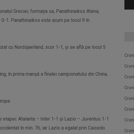
onatul Greciei, formația sa, Panathinaikos Atena,
 0-1. Panathinaikos este acum pe locul 9 în
zat cu Nordsjaelland, scor 1-1, și se află pe locul 5
Cron
Cron
ng, în prima manșă a finalei campionatului din China,
Cron
Cron
Cron
uropa:
Cron
le etapei: Atalanta – Inter 1-1 și Lazio – Juventus 1-1
Cron
accidentat în min. 76, iar Lazio a egalat prin Caicedo
Cron