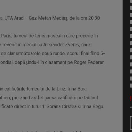
0-a, UTA Arad – Gaz Metan Mediaș, de la ora 20:30
Paris, turneul de tenis masculin care precede în
 a revenit în meciul cu Alexander Zverev, care
 de clar următoarele două runde, scorul final fiind 5-
mondial, depășindu-l în clasament pe Roger Federer.
calificările turneului de la Linz, Irina Bara,
!
 ieri, pierzând astfel șansa calificării pe tabloul
ficate direct în turul 1: Sorana Cîrstea și Irina Begu.