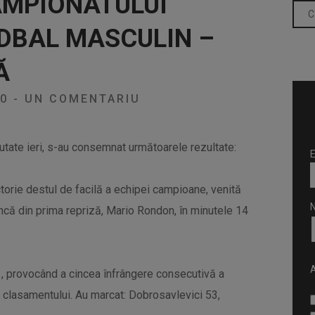
AMPIONATULUI
DBAL MASCULIN –
Ă
20
-
UN COMENTARIU
putate ieri, s-au consemnat următoarele rezultate:
E
ctorie destul de facilă a echipei campioane, venită
încă din prima repriză, Mario Rondon, în minutele 14
A
1, provocând a cincea înfrângere consecutivă a
al clasamentului. Au marcat: Dobrosavlevici 53,