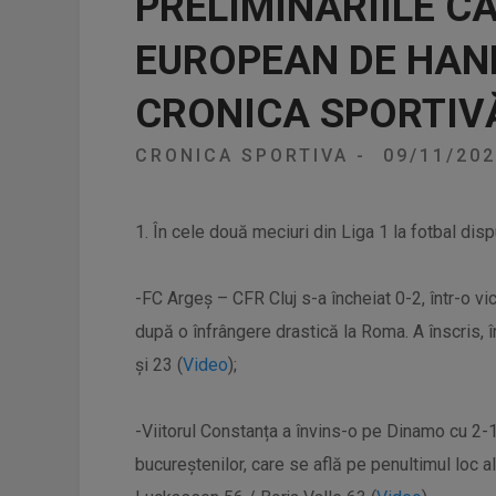
PRELIMINARIILE C
EUROPEAN DE HAN
CRONICA SPORTIV
CRONICA SPORTIVA
-
09/11/20
1. În cele două meciuri din Liga 1 la fotbal dis
-FC Argeș – CFR Cluj s-a încheiat 0-2, într-o vi
după o înfrângere drastică la Roma. A înscris, 
și 23 (
Video
);
-Viitorul Constanța a învins-o pe Dinamo cu 2-
bucureștenilor, care se află pe penultimul loc 