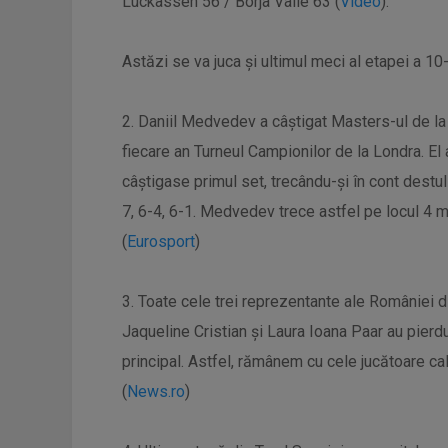
Luckassen 56 / Borja Valle 63 (
Video
).
Astăzi se va juca și ultimul meci al etapei a 1
2. Daniil Medvedev a câștigat Masters-ul de la 
fiecare an Turneul Campionilor de la Londra. El
câștigase primul set, trecându-și în cont destul
7, 6-4, 6-1. Medvedev trece astfel pe locul 4 
(
Eurosport
)
3. Toate cele trei reprezentante ale României din 
Jaqueline Cristian și Laura Ioana Paar au pierdut
principal. Astfel, rămânem cu cele jucătoare cali
(
News.ro
)