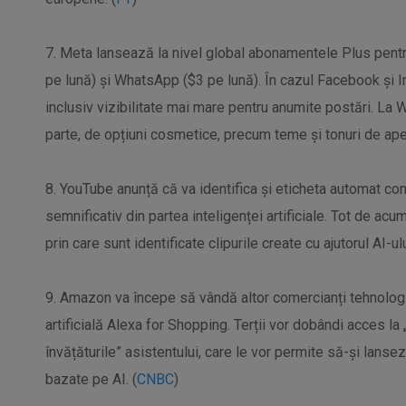
7. Meta lansează la nivel global abonamentele Plus pent
pe lună) și WhatsApp ($3 pe lună). În cazul Facebook și I
inclusiv vizibilitate mai mare pentru anumite postări. La
parte, de opțiuni cosmetice, precum teme și tonuri de ape
8. YouTube anunță că va identifica și eticheta automat con
semnificativ din partea inteligenței artificiale. Tot de acu
prin care sunt identificate clipurile create cu ajutorul AI-ulu
9. Amazon va începe să vândă altor comercianți tehnologia
artificială Alexa for Shopping. Terții vor dobândi acces la 
învățăturile” asistentului, care le vor permite să-și lans
bazate pe AI. (
CNBC
)