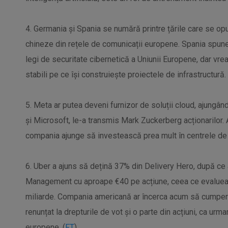
4. Germania și Spania se numără printre țările care se op
chineze din rețele de comunicații europene. Spania spune 
legi de securitate cibernetică a Uniunii Europene, dar vre
stabili pe ce își construiește proiectele de infrastructură. 
5. Meta ar putea deveni furnizor de soluții cloud, ajung
și Microsoft, le-a transmis Mark Zuckerberg acționarilor. 
compania ajunge să investească prea mult în centrele de d
6. Uber a ajuns să dețină 37% din Delivery Hero, după c
Management cu aproape €40 pe acțiune, ceea ce evaluea
miliarde. Compania americană ar încerca acum să cumper
renunțat la drepturile de vot și o parte din acțiuni, ca urma
europene. (
FT
)