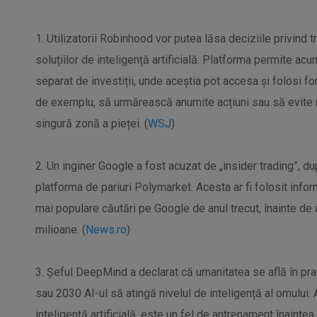
1. Utilizatorii Robinhood vor putea lăsa deciziile privind t
soluțiilor de inteligență artificială. Platforma permite ac
separat de investiții, unde aceștia pot accesa și folosi fon
de exemplu, să urmărească anumite acțiuni sau să evite ri
singură zonă a pieței. (
WSJ
)
2. Un inginer Google a fost acuzat de „insider trading”, d
platforma de pariuri Polymarket. Acesta ar fi folosit info
mai populare căutări pe Google de anul trecut, înainte de a 
milioane. (
News.ro
)
3. Șeful DeepMind a declarat că umanitatea se află în prag
sau 2030 AI-ul să atingă nivelul de inteligență al omului.
inteligență artificială, este un fel de antrenament înaintea 