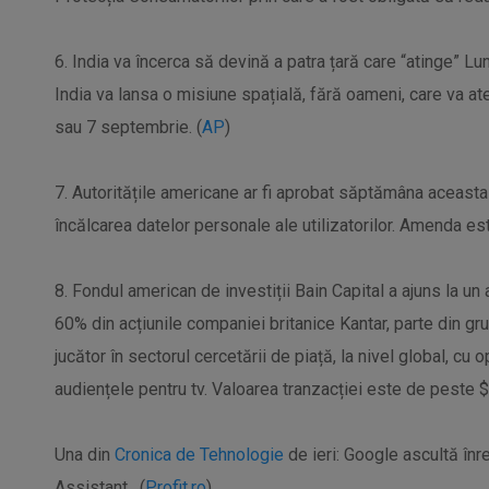
6. India va încerca să devină a patra țară care “atinge” L
India va lansa o misiune spațială, fără oameni, care va ate
sau 7 septembrie. (
AP
)
7. Autoritățile americane ar fi aprobat săptămâna aceast
încălcarea datelor personale ale utilizatorilor. Amenda es
8. Fondul american de investiții Bain Capital a ajuns la un 
60% din acțiunile companiei britanice Kantar, parte din g
jucător în sectorul cercetării de piață, la nivel global, c
audiențele pentru tv. Valoarea tranzacției este de peste $
Una din
Cronica de Tehnologie
de ieri: Google ascultă înr
Assistant. (
Profit.ro
)