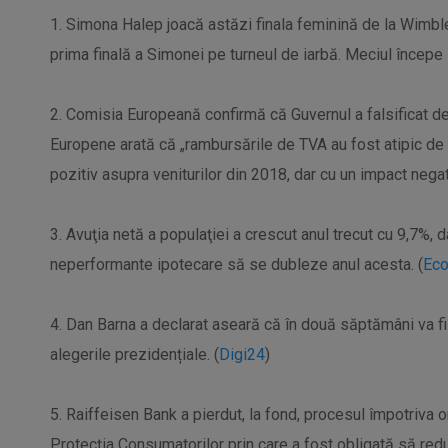
1. Simona Halep joacă astăzi finala feminină de la Wimbl
prima finală a Simonei pe turneul de iarbă. Meciul începe l
2. Comisia Europeană confirmă că Guvernul a falsificat de
Europene arată că „rambursările de TVA au fost atipic de 
pozitiv asupra veniturilor din 2018, dar cu un impact negat
3. Avuţia netă a populaţiei a crescut anul trecut cu 9,7%,
neperformante ipotecare să se dubleze anul acesta. (
Ec
4. Dan Barna a declarat aseară că în două săptămâni va fi
alegerile prezidențiale. (
Digi24
)
5. Raiffeisen Bank a pierdut, la fond, procesul împotriva o
Protecția Consumatorilor prin care a fost obligată să redu