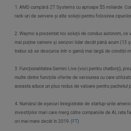
1. AMD cumpără ZT Systems cu aproape $5 miliarde. Co
rack-uri de servere și alte soluții pentru folosirea cipurilor
2. Waymo a prezentat noi soluții de condus autonom, ce vo
mai puține camere și senzori lidar decât până acum (13 și 
trebui să se descurce într-o gamă mai largă de condiții m
3. Funcționalitatea Gemini Live (voci pentru chatboți), pr
multe dintre funcțiile oferite de versiunea cu care utilizato
aceasta aduce un plus redus de valoare pentru pachetul 
4. Numărul de eșecuri înregistrate de startup-urile americ
investițiilor mari care merg către companiile de AI, rata 
ori mai mare decât în 2019. (
FT
)