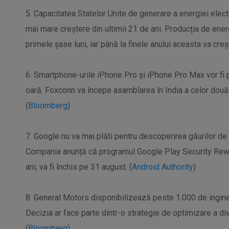
5. Capacitatea Statelor Unite de generare a energiei elect
mai mare creștere din ultimii 21 de ani. Producția de ener
primele șase luni, iar până la finele anului aceasta va creș
6. Smartphone-urile iPhone Pro și iPhone Pro Max vor fi 
oară. Foxconn va începe asamblarea în India a celor dou
(
Bloomberg
)
7. Google nu va mai plăti pentru descoperirea găurilor de s
Compania anunță că programul Google Play Security Rew
ani, va fi închis pe 31 august. (
Android Authority
)
8. General Motors disponibilizează peste 1.000 de inginer
Decizia ar face parte dintr-o strategie de optimizare a divi
(
Bloomberg
)