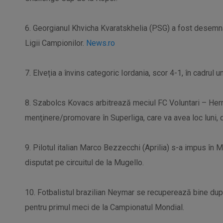
6. Georgianul Khvicha Kvaratskhelia (PSG) a fost desemnat
Ligii Campionilor.
News.ro
7. Elveția a învins categoric Iordania, scor 4-1, în cadrul u
8. Szabolcs Kovacs arbitrează meciul FC Voluntari – Herma
menţinere/promovare în Superliga, care va avea loc luni, 
9. Pilotul italian Marco Bezzecchi (Aprilia) s-a impus în M
disputat pe circuitul de la Mugello.
10. Fotbalistul brazilian Neymar se recuperează bine după
pentru primul meci de la Campionatul Mondial.