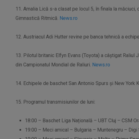
11. Amalia Lică s-a clasat pe locul 5, în finala la măciuci
Gimnastică Ritmică.
News.ro
12. Austriacul Adi Hutter revine pe banca tehnică a echipe
13. Pilotul britanic Elfyn Evans (Toyota) a câştigat Raliul
din Campionatul Mondial de Raliuri.
News.ro
14. Echipele de baschet San Antonio Spurs şi New York Kn
15. Programul transmisiunilor de luni:
18:00 – Baschet Liga Națională – UBT Cluj – CSM Ora
19:00 – Meci amical – Bulgaria – Muntenegru – Digi 