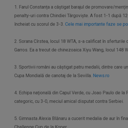
1. Farul Constanța a câștigat barajul de promovare/mențin
penalty-uri contra Chindiei Târgoviște. A fost 1-1 după 1
încheiat cu scorul de 3-3.
Cele mai importante faze se po
2. Sorana Cîrstea, locul 18 WTA, s-a calificat în sferturile 
Garros. Ea a trecut de chinezoaica Xiyu Wang, locul 148 WT
3. Sportivii români au câştigat patru medalii, dintre care u
Cupa Mondială de canotaj de la Sevilla.
News.ro
4. Echipa naţională din Capul Verde, cu Joao Paulo de la F
categoric, cu 3-0, meciul amical disputat contra Serbiei.
5. Gimnasta Alexia Blănaru a cucerit medalia de aur în fina
Challenge Cup de la Koper.