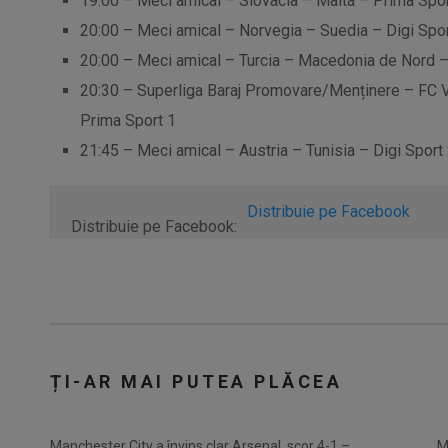
19:00 – Meci amical – Slovacia – Malta – Prima Spor
20:00 – Meci amical – Norvegia – Suedia – Digi Spor
20:00 – Meci amical – Turcia – Macedonia de Nord – 
20:30 – Superliga Baraj Promovare/Menținere – FC Vo
Prima Sport 1
21:45 – Meci amical – Austria – Tunisia – Digi Sport 
Distribuie pe Facebook
Distribuie pe Facebook:
ȚI-AR MAI PUTEA PLĂCEA
Manchester City a învins clar Arsenal, scor 4-1 –
M