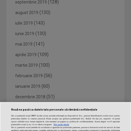
(128)
septembrie 2019
(130)
august 2019
(143)
iulie 2019
(130)
iunie 2019
(141)
mai 2019
(109)
aprilie 2019
(100)
martie 2019
(56)
februarie 2019
(60)
ianuarie 2019
(51)
decembrie 2018
(59)
noiembrie 2018
Nouă ne pasă ca datele tale personale să rămână confidențiale
Noi și partenerii noștri
1017
stocăm și/sau accesăm informații pe dispozitivul dvs., precum identificatorii cookie unici pentru
(61)
octombrie 2018
prelucrarea datelor cu caracter personal. Puteți accepta sau gestiona preferințele dvs. făcând clic mai jos, respectiv vă puteți
opune utilizării unui interes legitim în orice moment pe pagina cu politica de confidențialitate. Aceste alegeri vor fi raportate
partenerilor noștri și nu vă vor afecta navigarea.
Mai multe detalii
(60)
septembrie 2018
Noi si partenerii nostri (retelele de socializare si agentiile de publicitate partenere, precum si furnizorii nostri de servicii de date
analitice) prelucram date pentru a permite website-ului sa functioneze, pentru a personaliza continutul si anunturile publicitare