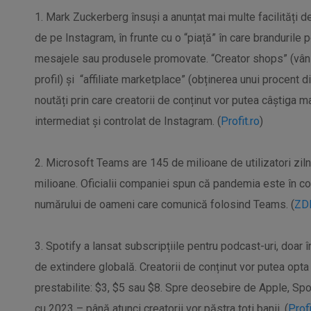
1. Mark Zuckerberg însuși a anunțat mai multe facilități d
de pe Instagram, în frunte cu o “piață” în care brandurile po
mesajele sau produsele promovate. “Creator shops” (vân
profil) și “affiliate marketplace” (obținerea unui procent
noutăți prin care creatorii de conținut vor putea câștiga m
intermediat și controlat de Instagram. (
Profit.ro
)
2. Microsoft Teams are 145 de milioane de utilizatori zil
milioane. Oficialii companiei spun că pandemia este în con
numărului de oameni care comunică folosind Teams. (
ZD
3. Spotify a lansat subscripțiile pentru podcast-uri, doar 
de extindere globală. Creatorii de conținut vor putea opta p
prestabilite: $3, $5 sau $8. Spre deosebire de Apple, Spo
cu 2023 – până atunci creatorii vor păstra toți banii. (
Profi