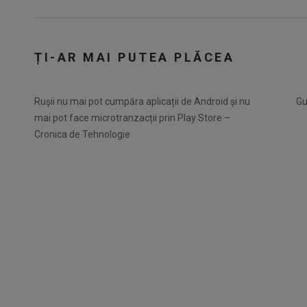
ȚI-AR MAI PUTEA PLĂCEA
Rușii nu mai pot cumpăra aplicații de Android și nu
Gu
mai pot face microtranzacții prin Play Store –
Cronica de Tehnologie