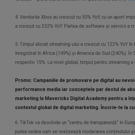
4. Veniturile Xbox au crescut cu 50% YoY, cu un aport impo
a crescut cu 232% YoY. Partea de software și servicii a c
5. Timpul alocat streaming-ului a crescut cu 122% YoY în 
înregistrat în Africa (149%) și America de Sud (240%). În
respectiv 15%. La nivel global, timpul pentru streaming a c
Promo: Campaniile de promovare pe digital au nevoie
performance media iar conceptele par destul de abst
marketing la Mavericks Digital Academy pentru a în
contextul global de digital marketing. Înscrie-te la c
6. TikTok va deschide un “centru de transparență” în Euro
putea vedea cum se realizează moderarea conținutului și