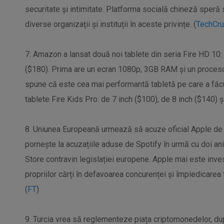
securitate și intimitate. Platforma socială chineză speră 
diverse organizații și instituții în aceste privințe. (
TechCru
7. Amazon a lansat două noi tablete din seria Fire HD 10:
($180). Prima are un ecran 1080p, 3GB RAM și un proceso
spune că este cea mai performantă tabletă pe care a făcu
tablete Fire Kids Pro: de 7 inch ($100), de 8 inch ($140) ș
8. Uniunea Europeană urmează să acuze oficial Apple de
pornește la acuzațiile aduse de Spotify în urmă cu doi ani
Store contravin legislației europene. Apple mai este inve
propriilor cărți în defavoarea concurenței și împiedicarea f
(
FT
)
9. Turcia vrea să reglementeze piața criptomonedelor, du