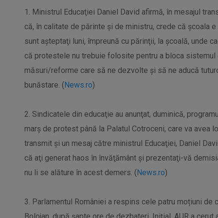
1. Ministrul Educaţiei Daniel David afirmă, în mesajul tran
că, în calitate de părinte şi de ministru, crede că şcoala e
sunt aşteptaţi luni, împreună cu părinţii, la şcoală, unde ca
că protestele nu trebuie folosite pentru a bloca sistemul 
măsuri/reforme care să ne dezvolte şi să ne aducă tuturo
bunăstare. (
News.ro
)
2. Sindicatele din educaţie au anunţat, duminică, programul
marş de protest până la Palatul Cotroceni, care va avea lo
transmit şi un mesaj către ministrul Educaţiei, Daniel Dav
că aţi generat haos în învăţământ şi prezentaţi-vă demisi
nu li se alăture în acest demers. (
News.ro
)
3. Parlamentul României a respins cele patru moțiuni de 
Bolojan, după șapte ore de dezbateri. Inițial, AUR a cerut 