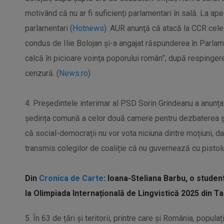
motivând că nu ar fi suficienți parlamentari în sală. La a
parlamentari (
Hotnews
). AUR anunţă că atacă la CCR cele
condus de Ilie Bolojan şi-a angajat răspunderea în Parla
calcă în picioare voinţa poporului român”, după respinger
cenzură. (
News.ro
)
4. Președintele interimar al PSD Sorin Grindeanu a anunțat
ședința comună a celor două camere pentru dezbaterea și
că social-democrații nu vor vota niciuna dintre moțiuni, dar,
transmis colegilor de coaliție că nu guvernează cu pistolu
Din
Cronica de Carte
: Ioana-Steliana Barbu, o studen
la Olimpiada Internațională de Lingvistică 2025 din Tai
5. În 63 de țări și teritorii, printre care și România, popul