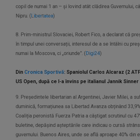
copil de numai 1 an – și lovind atât clădirea Guvernului, c
Nipru. (
Libertatea
)
8. Prim-ministrul Slovaciei, Robert Fico, a declarat că pre
în timpul unei conversații, interesul de a se întâlni cu pr
numai la Moscova, ci „oriunde”. (
Digi24
)
Din
Cronica Sportivă
: Spaniolul Carlos Alcaraz (2 AT
US Open, după ce l-a învins pe italianul Jannik Sinner (
9. Președintele libertarian al Argentinei, Javier Milei, a su
duminică, formațiunea sa Libertad Avanza obținând 33,9% 
Coaliția peronistă Fuerza Patria a câștigat scrutinul cu
buletine, depășind așteptările care indicau o cursă strânsă
guvernului. Buenos Aires, unde se află aproape 40% din ele