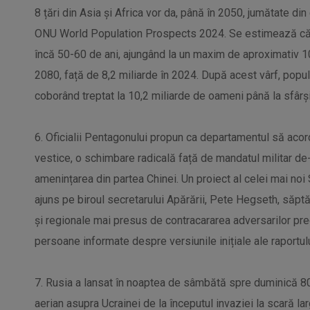
8 țări din Asia și Africa vor da, până în 2050, jumătate din
ONU World Population Prospects 2024. Se estimează că 
încă 50-60 de ani, ajungând la un maxim de aproximativ 10
2080, față de 8,2 miliarde în 2024. După acest vârf, popu
coborând treptat la 10,2 miliarde de oameni până la sfârșit
6. Oficialii Pentagonului propun ca departamentul să acorde
vestice, o schimbare radicală față de mandatul militar de-
amenințarea din partea Chinei. Un proiect al celei mai noi 
ajuns pe biroul secretarului Apărării, Pete Hegseth, săpt
și regionale mai presus de contracararea adversarilor prec
persoane informate despre versiunile inițiale ale raportulu
7. Rusia a lansat în noaptea de sâmbătă spre duminică 80
aerian asupra Ucrainei de la începutul invaziei la scară lar