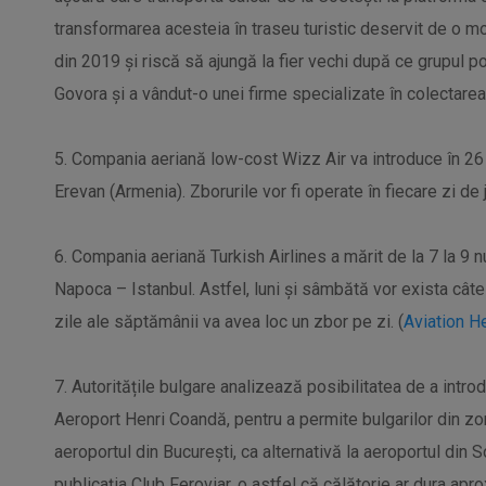
transformarea acesteia în traseu turistic deservit de o mo
din 2019 și riscă să ajungă la fier vechi după ce grupul 
Govora și a vândut-o unei firme specializate în colectarea 
5. Compania aeriană low-cost Wizz Air va introduce în 26
Erevan (Armenia). Zborurile vor fi operate în fiecare zi de j
6. Compania aeriană Turkish Airlines a mărit de la 7 la 9 
Napoca – Istanbul. Astfel, luni și sâmbătă vor exista câte 
zile ale săptămânii va avea loc un zbor pe zi. (
Aviation H
7. Autoritățile bulgare analizează posibilitatea de a intro
Aeroport Henri Coandă, pentru a permite bulgarilor din zo
aeroportul din București, ca alternativă la aeroportul din So
publicația Club Feroviar, o astfel că călătorie ar dura apro