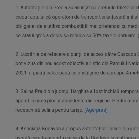
1. Autoritățile din Grecia au anunțat că prețurile biletelor 
ciuda faptului că operatorii de transport anunțaseră iniți
obligației de a utiliza combustibili mai prietenoși cu medi
ce statul grec a decis să reducă cu 50% taxele portuare. 
2. Lucrările de refacere a punții de acces către Cascada Big
pot vizita din nou acest obiectiv turistic din Parcului Nați
2021, o piatră calcaroasă cu o înălțime de aproape 4 metri
3. Salina Praid din județul Harghita a fost închisă temporar
apărut în urma ploilor abundente din regiune. Pentru momen
redeschisă salina pentru turiști. (
Agerpres
)
4. Asociația Kogayon a propus autorităților locale din jud
ușoară care transporta calcar de la Costești la platforma