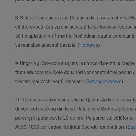
8. Statele Unite au exclus România din programul Visa Wai
călătorească fără vize în această țară. România fusese i
să fie aplicat din 31 martie, însă administrația americană 
va reanaliza această decizie. (
Hotnews
)
9. Ungaria și Slovacia au ajuns la un acord pentru a creșt
frontiera comună. Cele două țări vor construi trei poduri și
trecere mai vechi vor fi renovate. (
Schengen News
)
10. Compania aeriană australiană Qantas Airlines a anunța
deveni cel mai lung din lume. Ruta dintre Sydney și Londra
parcurși în puțin peste 20 de ore. Pe parcursul călătoriei,
A350-1000 vor vedea răsăritul Soarelui de două ori. (
Bus