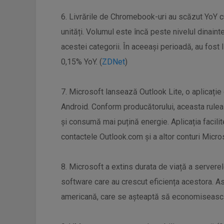
6. Livrările de Chromebook-uri au scăzut YoY cu
unități. Volumul este încă peste nivelul dinain
acestei categorii. În aceeași perioadă, au fost 
0,15% YoY. (
ZDNet
)
7. Microsoft lansează Outlook Lite, o aplicație
Android. Conform producătorului, aceasta rule
și consumă mai puțină energie. Aplicația facilit
contactele Outlook.com și a altor conturi Micros
8. Microsoft a extins durata de viață a serverel
software care au crescut eficiența acestora. A
americană, care se așteaptă să economisească 