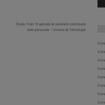
Studiu: 9 din 10 aplicații de sănătate colectează
date personale – Cronica de Tehnologie
Cron
Cron
Cron
Cron
Cron
Cron
Cron
Cron