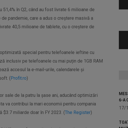
 51,4% în Q2, când au fost livrate 6 milioane de
te de pandemie, care a adus o creștere masivă a
livrate 40,5 milioane de tablete, cu o creștere de
 optimizată special pentru telefoanele ieftine cu
ază inclusiv pe telefoanele cu mai puțin de 1GB RAM
ează accesul la e-mail-urile, calendarele și
oft. (
Profit.ro
)
MESS
or sale de la patru la șase ani, aducând optimizări
6-A 
sta va contribui la mari economii pentru compania
17/
$3.7 miliarde doar în FY 2023. (
The Register
)
TOA