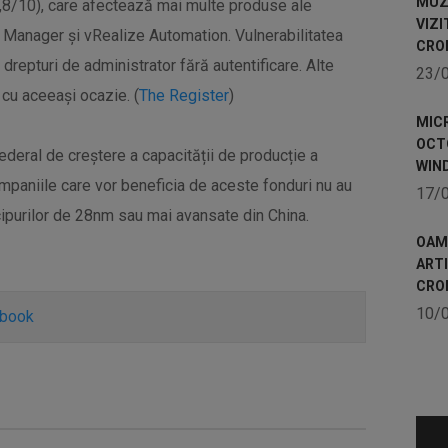
MUZE
9,8/10), care afectează mai multe produse ale
VIZI
anager și vRealize Automation. Vulnerabilitatea
CRO
repturi de administrator fără autentificare. Alte
23/
cu aceeași ocazie. (
The Register
)
MICR
OCTO
deral de creștere a capacității de producție a
WIN
ompaniile care vor beneficia de aceste fonduri nu au
17/
cipurilor de 28nm sau mai avansate din China.
OAME
ART
CRO
10/
ebook