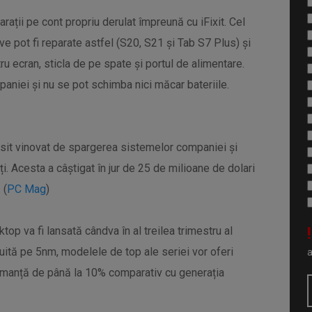
rații pe cont propriu derulat împreună cu iFixit. Cel
ive pot fi reparate astfel (S20, S21 și Tab S7 Plus) și
ecran, sticla de pe spate și portul de alimentare.
aniei și nu se pot schimba nici măcar bateriile.
ăsit vinovat de spargerea sistemelor companiei și
ți. Acesta a câștigat în jur de 25 de milioane de dolari
 (
PC Mag
)
!
p va fi lansată cândva în al treilea trimestru al
uită pe 5nm, modelele de top ale seriei vor oferi
rmanță de până la 10% comparativ cu generația