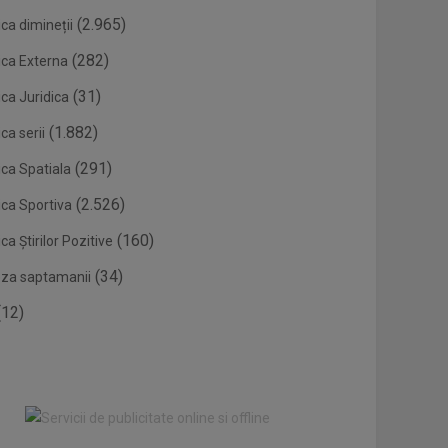
(2.965)
ca dimineții
(282)
ica Externa
(31)
ca Juridica
(1.882)
ca serii
(291)
ica Spatiala
(2.526)
ica Sportiva
(160)
ca Știrilor Pozitive
(34)
eza saptamanii
12)