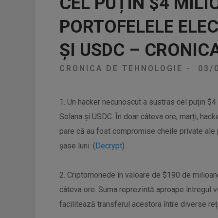
CEL PUȚIN $4 MILI
PORTOFELELE ELE
ȘI USDC – CRONIC
CRONICA DE TEHNOLOGIE
-
03/
1. Un hacker necunoscut a sustras cel puțin $4 
Solana și USDC. În doar câteva ore, marți, hack
pare că au fost compromise cheile private ale p
șase luni. (
Decrypt
)
2. Criptomonede în valoare de $190 de milioane
câteva ore. Suma reprezintă aproape întregul 
facilitează transferul acestora între diverse reț