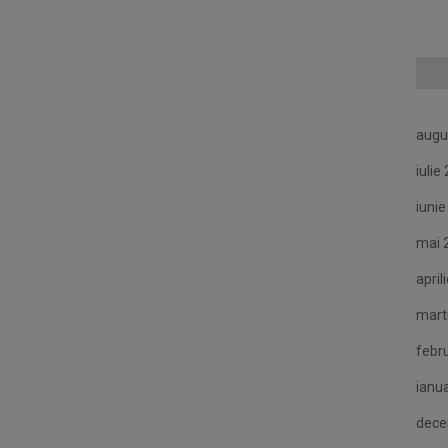
augu
iulie
iuni
mai 
april
mart
febr
ianu
dece