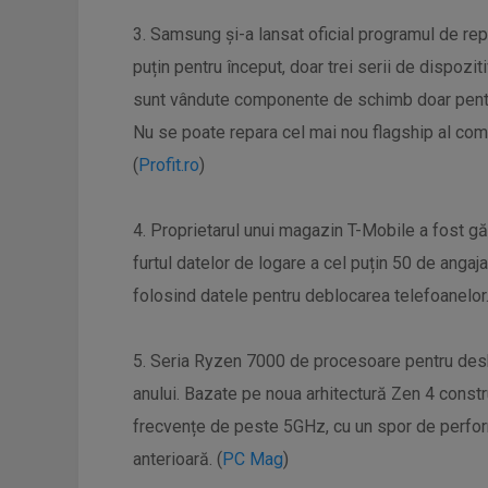
3. Samsung și-a lansat oficial programul de repa
puțin pentru început, doar trei serii de dispozit
sunt vândute componente de schimb doar pentru 
Nu se poate repara cel mai nou flagship al comp
(
Profit.ro
)
4. Proprietarul unui magazin T-Mobile a fost g
furtul datelor de logare a cel puțin 50 de angaja
folosind datele pentru deblocarea telefoanelor.
5. Seria Ryzen 7000 de procesoare pentru deskto
anului. Bazate pe noua arhitectură Zen 4 constr
frecvențe de peste 5GHz, cu un spor de perfo
anterioară. (
PC Mag
)