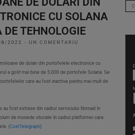
OANE DE DOLARI DIN
CTRONICE CU SOLANA
A DE TEHNOLOGIE
08/2022
-
UN COMENTARIU
milioane de dolari din portofelele electronice cu
E
erul a golit mai bine de 5.000 de portofele Solana. Se
ortofelelor care au fost inactive pentru mai mult de
 au fost extrase din cadrul serviciului Nomad în
A
volum de monede stocate în cadrul platformei care
ele. (
CoinTelegraph
)