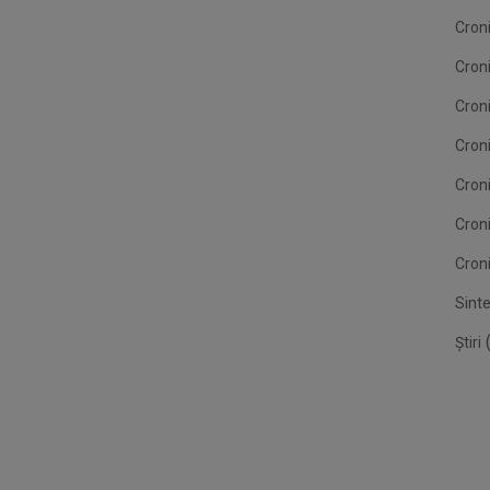
Croni
Cron
Croni
Croni
Cron
Cron
Croni
Sint
(
Știri