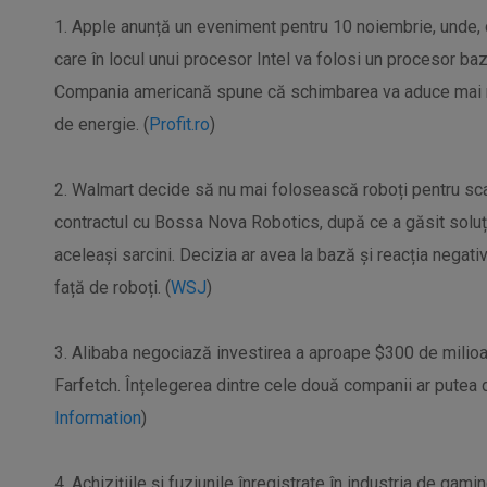
1. Apple anunță un eveniment pentru 10 noiembrie, unde, 
care în locul unui procesor Intel va folosi un procesor ba
Compania americană spune că schimbarea va aduce mai 
de energie. (
Profit.ro
)
2. Walmart decide să nu mai folosească roboți pentru scan
contractul cu Bossa Nova Robotics, după ce a găsit soluți
aceleași sarcini. Decizia ar avea la bază și reacția negativă 
față de roboți. (
WSJ
)
3. Alibaba negociază investirea a aproape $300 de milioane
Farfetch. Înțelegerea dintre cele două companii ar putea du
Information
)
4. Achizițiile și fuziunile înregistrate în industria de gam