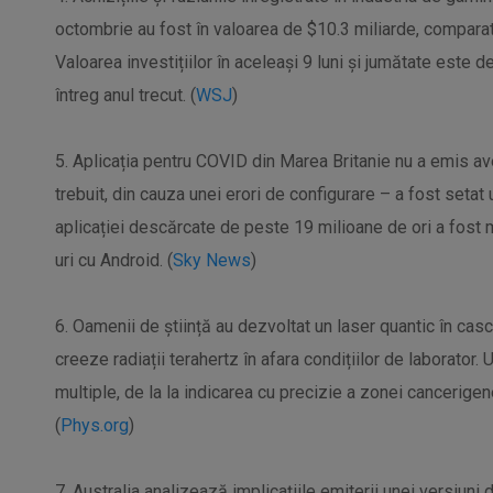
octombrie au fost în valoarea de $10.3 miliarde, comparati
Valoarea investițiilor în aceleași 9 luni și jumătate este d
întreg anul trecut. (
WSJ
)
5. Aplicația pentru COVID din Marea Britanie nu a emis aver
trebuit, din cauza unei erori de configurare – a fost setat 
aplicației descărcate de peste 19 milioane de ori a fost
uri cu Android. (
Sky News
)
6. Oamenii de știință au dezvoltat un laser quantic în cas
creeze radiații terahertz în afara condițiilor de laborator. 
multiple, de la la indicarea cu precizie a zonei cancerigen
(
Phys.org
)
7. Australia analizează implicațiile emiterii unei versiuni