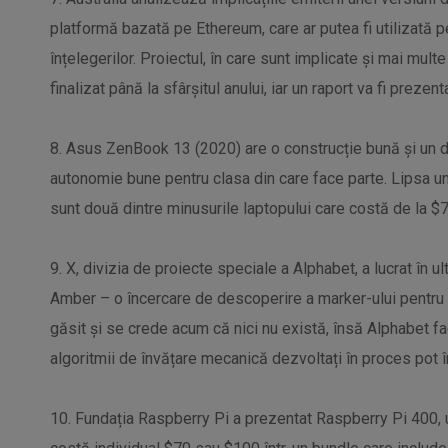
platformă bazată pe Ethereum, care ar putea fi utilizată pe
înțelegerilor. Proiectul, în care sunt implicate și mai multe 
finalizat până la sfârșitul anului, iar un raport va fi prezent
8. Asus ZenBook 13 (2020) are o construcție bună și un de
autonomie bune pentru clasa din care face parte. Lipsa un
sunt două dintre minusurile laptopului care costă de la $7
9. X, divizia de proiecte speciale a Alphabet, a lucrat în u
Amber – o încercare de descoperire a marker-ului pentru 
găsit și se crede acum că nici nu există, însă Alphabet f
algoritmii de învățare mecanică dezvoltați în proces pot î
10. Fundația Raspberry Pi a prezentat Raspberry Pi 400, u