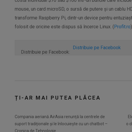
costă individual $70 sau $100 într-un bundle care include 
mouse, un card microSD, o sursă de putere și un cablu H
transforme Raspberry Pi, dintr-un device pentru entuziaștii
folosit de oricine este dispus să încerce Linux. (
Profit.ro
)
Distribuie pe Facebook
Distribuie pe Facebook:
ȚI-AR MAI PUTEA PLĂCEA
Compania aeriană AirAsia renunță la centrele de
El
suport tradiționale și le înlocuiește cu un chatbot –
o c
Cronica de Tehnologie