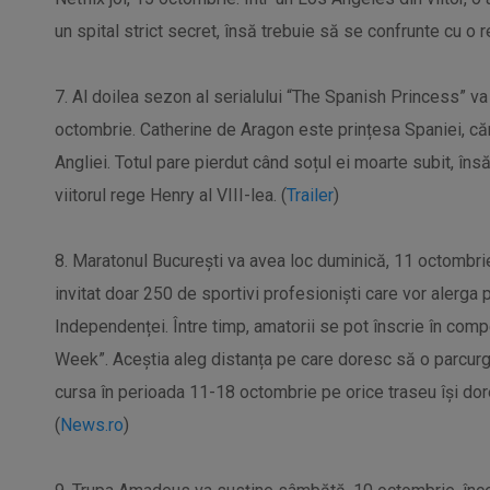
un spital strict secret, însă trebuie să se confrunte cu o r
7. Al doilea sezon al serialului “The Spanish Princess” v
octombrie. Catherine de Aragon este prințesa Spaniei, căr
Angliei. Totul pare pierdut când soțul ei moarte subit, în
viitorul rege Henry al VIII-lea. (
Trailer
)
8. Maratonul București va avea loc duminică, 11 octombrie,
invitat doar 250 de sportivi profesioniști care vor alerga p
Independenței. Între timp, amatorii se pot înscrie în comp
Week”. Aceștia aleg distanța pe care doresc să o parcurgă 
cursa în perioada 11-18 octombrie pe orice traseu își dor
(
News.ro
)