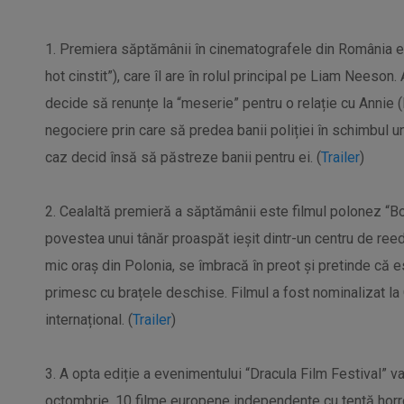
1. Premiera săptămânii în cinematografele din România es
hot cinstit”), care îl are în rolul principal pe Liam Neeso
decide să renunțe la “meserie” pentru o relație cu Annie (
negociere prin care să predea banii poliției în schimbul un
caz decid însă să păstreze banii pentru ei. (
Trailer
)
2. Cealaltă premieră a săptămânii este filmul polonez “Bo
povestea unui tânăr proaspăt ieșit dintr-un centru de reed
mic oraș din Polonia, se îmbracă în preot și pretinde că este
primesc cu brațele deschise. Filmul a fost nominalizat la
internațional. (
Trailer
)
3. A opta ediție a evenimentului “Dracula Film Festival” v
octombrie. 10 filme europene independente cu tentă horror 