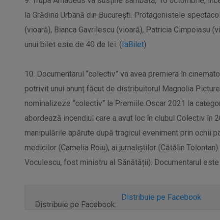
9. Trupa Amadeus va susține sâmbătă, 10 octombrie, încep
la Grădina Urbană din București. Protagonistele spectaco
(vioară), Bianca Gavrilescu (vioară), Patricia Cimpoiasu (v
unui bilet este de 40 de lei. (
IaBilet
)
10. Documentarul “colectiv” va avea premiera în cinematog
potrivit unui anunț făcut de distribuitorul Magnolia Picture
nominalizeze “colectiv” la Premiile Oscar 2021 la categ
abordează incendiul care a avut loc în clubul Colectiv în 2
manipulările apărute după tragicul eveniment prin ochii pac
medicilor (Camelia Roiu), ai jurnaliștilor (Cătălin Tolontan)
Voculescu, fost ministru al Sănătății). Documentarul este
Distribuie pe Facebook
Distribuie pe Facebook: