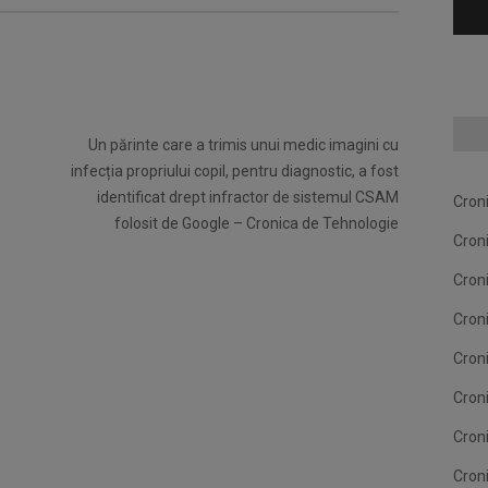
Un părinte care a trimis unui medic imagini cu
infecția propriului copil, pentru diagnostic, a fost
identificat drept infractor de sistemul CSAM
Cron
folosit de Google – Cronica de Tehnologie
Cron
Cron
Cron
Cron
Cron
Cron
Cron