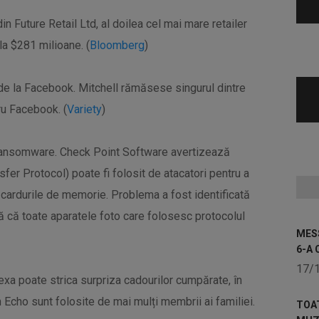
 Future Retail Ltd, al doilea cel mai mare retailer
 la $281 milioane. (
Bloomberg
)
 de la Facebook. Mitchell rămăsese singurul dintre
tru Facebook. (
Variety
)
 ransomware. Check Point Software avertizează
fer Protocol) poate fi folosit de atacatori pentru a
e cardurile de memorie. Problema a fost identificată
ză că toate aparatele foto care folosesc protocolul
MESS
6-A 
17/
lexa poate strica surpriza cadourilor cumpărate, în
 Echo sunt folosite de mai mulți membrii ai familiei.
TOA