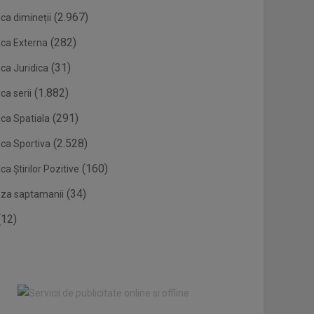
(2.967)
ca dimineții
(282)
ica Externa
(31)
ca Juridica
(1.882)
ca serii
(291)
ica Spatiala
(2.528)
ica Sportiva
(160)
ca Știrilor Pozitive
(34)
eza saptamanii
12)