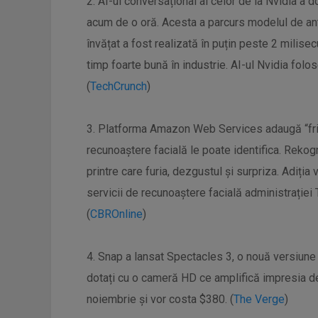
2. AI-ul conversațional al celor de la Nvidia a 
acum de o oră. Acesta a parcurs modelul de ant
învățat a fost realizată în puțin peste 2 milis
timp foarte bună în industrie. AI-ul Nvidia fol
(
TechCrunch
)
3. Platforma Amazon Web Services adaugă “frica
recunoaștere facială le poate identifica. Reko
printre care furia, dezgustul și surpriza. Adiția
servicii de recunoaștere facială administrației 
(
CBROnline
)
4. Snap a lansat Spectacles 3, o nouă versiune
dotați cu o cameră HD ce amplifică impresia de 
noiembrie și vor costa $380. (
The Verge
)