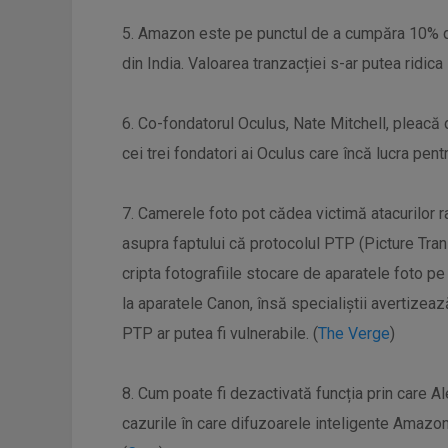
5. Amazon este pe punctul de a cumpăra 10% din
din India. Valoarea tranzacției s-ar putea ridica
6. Co-fondatorul Oculus, Nate Mitchell, pleacă
cei trei fondatori ai Oculus care încă lucra pen
7. Camerele foto pot cădea victimă atacurilor
asupra faptului că protocolul PTP (Picture Trans
cripta fotografiile stocare de aparatele foto p
la aparatele Canon, însă specialiştii avertizea
PTP ar putea fi vulnerabile. (
The Verge
)
8. Cum poate fi dezactivată funcția prin care A
cazurile în care difuzoarele inteligente Amazon