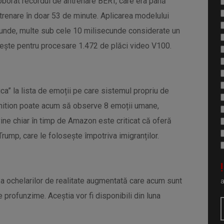
doborât recordul de antrenare BERT, care era până
renare în doar 53 de minute. Aplicarea modelului
ecunde, multe sub cele 10 milisecunde considerate un
osește pentru procesare 1.472 de plăci video V100.
” la lista de emoții pe care sistemul propriu de
gnition poate acum să observe 8 emoții umane,
 vine chiar în timp de Amazon este criticat că oferă
Trump, care le folosește împotriva imigranților.
!
 a ochelarilor de realitate augmentată care acum sunt
profunzime. Aceștia vor fi disponibili din luna