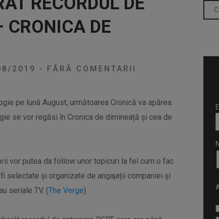
RÂT RECORDUL DE
– CRONICA DE
08/2019
-
FĂRĂ COMENTARII
logie pe lună August, următoarea Cronică va apărea
E
gie se vor regăsi în Cronica de dimineață și cea de
rii vor putea da follow unor topicuri la fel cum o fac
 fi selectate și organizate de angajații companiei și
A
u seriale TV. (
The Verge
)