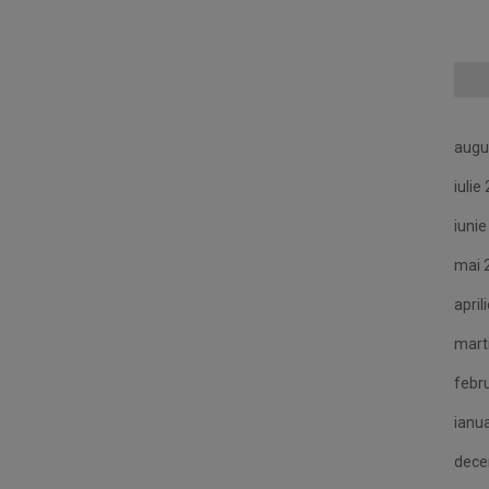
augu
iulie
iuni
mai 
april
mart
febr
ianu
dece