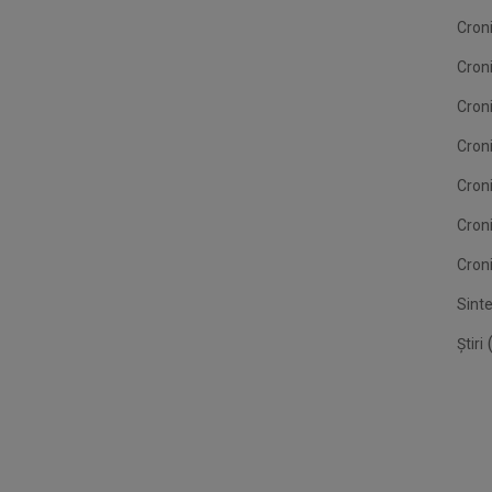
Croni
Cron
Croni
Croni
Cron
Cron
Croni
Sint
(
Știri