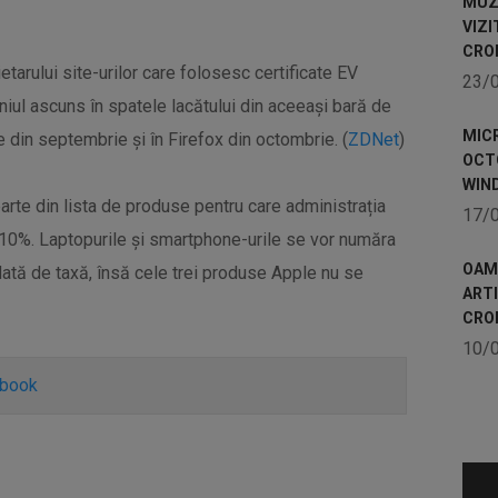
MUZE
VIZI
CRO
etarului site-urilor care folosesc certificate EV
23/
iul ascuns în spatele lacătului din aceeași bară de
MICR
 din septembrie și în Firefox din octombrie. (
ZDNet
)
OCTO
WIN
te din lista de produse pentru care administrația
17/
10%. Laptopurile și smartphone-urile se vor număra
OAME
ată de taxă, însă cele trei produse Apple nu se
ART
CRO
10/
ebook