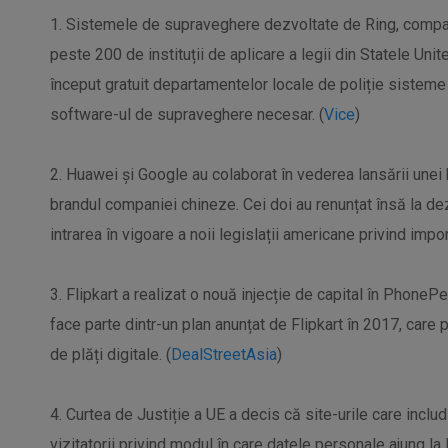
1. Sistemele de supraveghere dezvoltate de Ring, compa
peste 200 de instituții de aplicare a legii din Statele Uni
început gratuit departamentelor locale de poliție sisteme
software-ul de supraveghere necesar. (
Vice
)
2. Huawei și Google au colaborat în vederea lansării unei
brandul companiei chineze. Cei doi au renunțat însă la d
intrarea în vigoare a noii legislații americane privind impor
3. Flipkart a realizat o nouă injecție de capital în PhoneP
face parte dintr-un plan anunțat de Flipkart în 2017, care
de plăți digitale. (
DealStreetAsia
)
4. Curtea de Justiție a UE a decis că site-urile care includ
vizitatorii privind modul în care datele personale ajung l