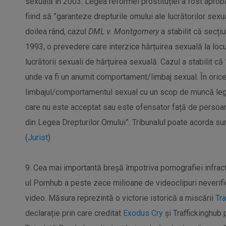
sexuală în 2003. Legea reformei prostituției a fost aprob
fiind să ”garanteze drepturile omului ale lucrătorilor sexua
doilea rând, cazul
DML v. Montgomery
a stabilit că secți
1993, o prevedere care interzice hărțuirea sexuală la locu
lucrătorii sexuali de hărțuirea sexuală. Cazul a stabilit că
unde va fi un anumit comportament/limbaj sexual. În orice 
limbajul/comportamentul sexual cu un scop de muncă leg
care nu este acceptat sau este ofensator față de persoană
din Legea Drepturilor Omului”. Tribunalul poate acorda 
(
Jurist
)
9. Cea mai importantă breșă împotriva pornografiei infrac
ul Pornhub a peste zece milioane de videoclipuri neverifi
video. Măsura reprezintă o victorie istorică a miscării
Tra
declarație prin care creditat
Exodus Cry
și Traffickinghub p