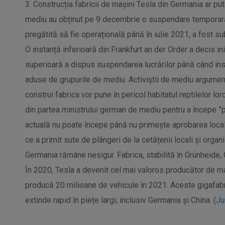
3. Construcția fabricii de mașini Tesla din Germania ar put
mediu au obținut pe 9 decembrie o suspendare temporară a 
pregătită să fie operațională până în iulie 2021, a fost sub
O instanță inferioară din Frankfurt an der Order a decis iniț
superioară a dispus suspendarea lucrărilor până când ins
aduse de grupurile de mediu. Activiștii de mediu argume
construi fabrica vor pune în pericol habitatul reptilelor lo
din partea ministrului german de mediu pentru a începe ”pr
actuală nu poate începe până nu primește aprobarea local
ce a primit sute de plângeri de la cetățenii locali și organi
Germania rămâne nesigur. Fabrica, stabilită în Grünheide, G
În 2020, Tesla a devenit cel mai valoros producător de ma
producă 20 milioane de vehicule în 2021. Aceste gigafabri
extinde rapid în piețe largi, inclusiv Germania și China. (
Ju