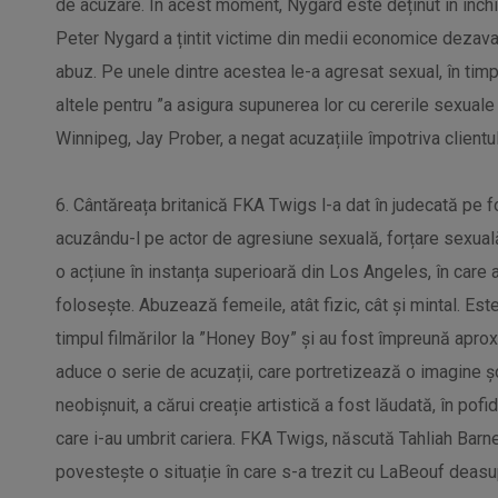
de acuzare. În acest moment, Nygard este deținut în înch
Peter Nygard a țintit victime din medii economice dezavanta
abuz. Pe unele dintre acestea le-a agresat sexual, în timp
altele pentru ”a asigura supunerea lor cu cererile sexuale 
Winnipeg, Jay Prober, a negat acuzațiile împotriva clientul
6. Cântăreața britanică FKA Twigs l-a dat în judecată pe fo
acuzându-l pe actor de agresiune sexuală, forțare sexual
o acțiune în instanța superioară din Los Angeles, în care
folosește. Abuzează femeile, atât fizic, cât și mintal. Est
timpul filmărilor la ”Honey Boy” și au fost împreună aprox
aduce o serie de acuzații, care portretizează o imagine șo
neobișnuit, a cărui creație artistică a fost lăudată, în pof
care i-au umbrit cariera. FKA Twigs, născută Tahliah Barnet
povestește o situație în care s-a trezit cu LaBeouf deasupr