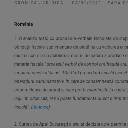
CRONICA JURIDICA
-
04/01/2021
-
FĂRĂ C
România
1. O analiză arată că procesele-verbale încheiate de insp
obligații fiscale suplimentare de plată nu au valoarea unor
mult cu cât ele nu stabilesc măsuri de natură a produce ef
materia fiscală ”p
rocesul-verbal de control antifraudă are,
inopinat prevăzut la art. 135 Cod procedură fiscală sau al 
operaţiuni administrative, în care se consemnează constată
unor mijloace de probă şi care pot fi valorificate în cadrul
legii.
În orice caz, el nu poate fundamenta direct o impune
fiscală”. (
Juridice
)
2. Curtea de Apel București a anulat decizia care permite 