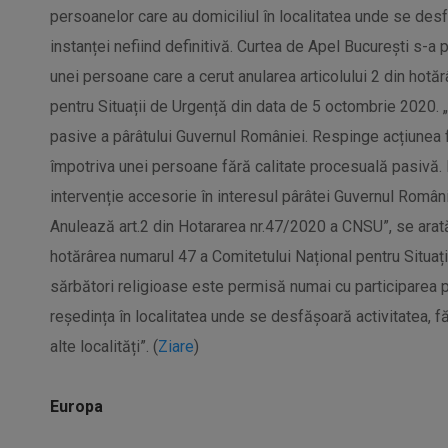
persoanelor care au domiciliul în localitatea unde se des
instanței nefiind definitivă. Curtea de Apel București s-a
unei persoane care a cerut anularea articolului 2 din hotă
pentru Situații de Urgență din data de 5 octombrie 2020. „
pasive a pârâtului Guvernul României. Respinge acțiunea f
împotriva unei persoane fără calitate procesuală pasivă.
intervenție accesorie în interesul pârâtei Guvernul Român
Anulează art.2 din Hotararea nr.47/2020 a CNSU”, se arată 
hotărârea numarul 47 a Comitetului Național pentru Situaț
sărbători religioase este permisă numai cu participarea 
reședința în localitatea unde se desfășoară activitatea, f
alte localități”. (
Ziare
)
Europa