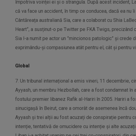
împotriva voinței ei și o strangula. După acest incident, 
că va face un accident, în timp ce conducea, dacă ea nu îi 
Cântăreața australiană Sia, care a colaborat cu Shia LaBe
Heart”, a susținut-o pe Twitter pe FKA Twigs, precizând c
Sia l-a numit pe actor un ”mincionos patologic” și crede 
exprimându-și compasiunea atât pentru el, cât și pentru v
Global
7. Un tribunal internațional a emis vineri, 11 decembrie, c
Ayyash, un membru Hezbollah, care a fost condamnat în a
fostului premier libanez Rafik al-Hariri în 2005. Hariri a
sinucigașă în Beirut, care a omorât de asemenea încă dou
Ayyash și trei alții au fost acuzați de conspirație pentru 
intenție, tentativă de omucidere cu intenție și alte acuzații
Liban i-a achitat unanim pe cei trei co-conspiratori, din ca