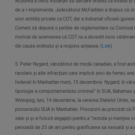
Acțiunea a cerut instanței să declare ordinul ca invalid 
de a-l implementa. Judecătorul McFadden a dispus că ord
unor entități private ca CDT, dar a îndrumat oficialii guv
Comerț să depună o petiție de reglementare cu Comisia F
motivat de asemenea că CDT nu a dovedit nicio vătămare 
din cauza ordinului și a respins acțiunea. (
Link
)
5. Peter Nygard, vânzătorul de modă canadian, a fost anch
racolare și alte infracțiuni care implică zeci de femei, une
federali în Manhattan marți, 15 decembrie. Nygard, în vârs
tipologie a comportamentului criminal” în SUA, Bahamas ș
Winnipeg, luni, 14 decembrie, la cererea Statelor Unite, su
procurorului SUA în Manhattan. Procurorii au precizat că 
sale și și-a folosit angajații pentru a ”recruta și menține
perioadă de 25 de ani pentru gratificarea sa sexuală și a