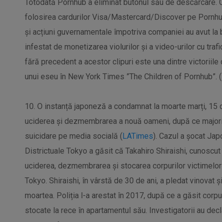
Totodată Pornhub a eliminat butonul său de descărcare. C
folosirea cardurilor Visa/Mastercard/Discover pe Pornhu
și acțiuni guvernamentale împotriva companiei au avut la 
infestat de monetizarea violurilor și a video-urilor cu trafi
fără precedent a acestor clipuri este una dintre victoriile 
unui eseu în New York Times ”The Children of Pornhub”. (
10. O instanță japoneză a condamnat la moarte marți, 15 
uciderea și dezmembrarea a nouă oameni, după ce majori
suicidare pe media socială (
LATimes
). Cazul a șocat Jap
Districtuale Tokyo a găsit că Takahiro Shiraishi, cunoscut
uciderea, dezmembrarea și stocarea corpurilor victimelor
Tokyo. Shiraishi, în vârstă de 30 de ani, a pledat vinovat ș
moartea. Poliția l-a arestat în 2017, după ce a găsit corpur
stocate la rece în apartamentul său. Investigatorii au decl