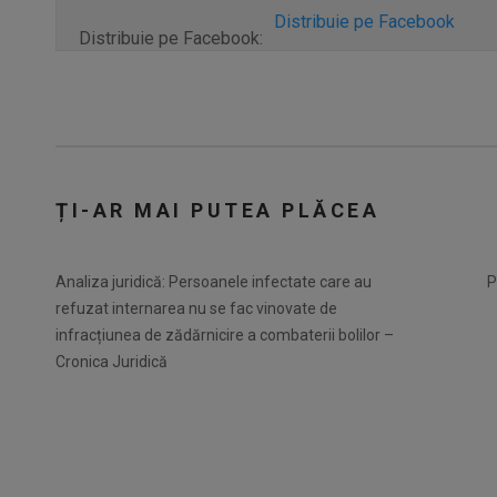
Distribuie pe Facebook
Distribuie pe Facebook:
ȚI-AR MAI PUTEA PLĂCEA
Analiza juridică: Persoanele infectate care au
P
refuzat internarea nu se fac vinovate de
infracțiunea de zădărnicire a combaterii bolilor –
Cronica Juridică