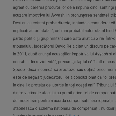
agreat cu cererea procurorilor de a impune cinci sentințe 
acuzare împotriva lui Ayyash. În pronunțarea sentinței, trib
Deși nu au existat probe directe, instanța a considerat că 
implicați actori statali”, cel mai probabil actor statal fiind
partid politic și grup militant care este aliat cu Siria. Într
tribunalului, judecătorul David Re a citat un discurs pe ca
în 2011, după anunțul acuzațiilor împotriva lui Ayyash și a
onorabili din rezistență”, precum și faptul că în alt discur
Special dacă încearcă să aresteze sau dețină orice me
este de negăsit, judecătorul Re a concluzionat că ”o pre
la cine l-a protejat de justiție în toți acești ani”. Tribuna
dintre victimele atacului au primit orice fel de compensații.
de mecanism pentru a acorda compensații sau reparații. 
stabilească o schemă națională de compensații, nu doar p