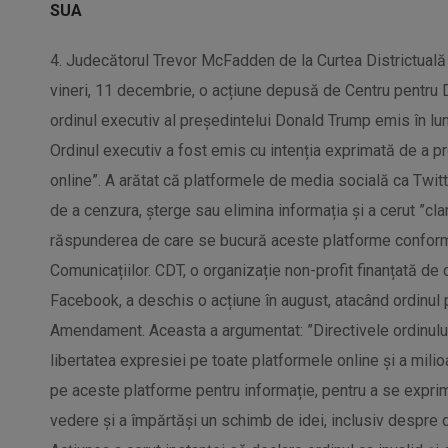
SUA
4. Judecătorul Trevor McFadden de la Curtea Districtuală 
vineri, 11 decembrie, o acțiune depusă de Centru pentru
ordinul executiv al președintelui Donald Trump emis în lu
Ordinul executiv a fost emis cu intenția exprimată de a 
online”. A arătat că platformele de media socială ca Twit
de a cenzura, șterge sau elimina informația și a cerut ”clar
răspunderea de care se bucură aceste platforme conform 
Comunicațiilor. CDT, o organizație non-profit finanțată de
Facebook, a deschis o acțiune în august, atacând ordinul p
Amendament. Aceasta a argumentat: ”Directivele ordinulu
libertatea expresiei pe toate platformele online și a mil
pe aceste platforme pentru informație, pentru a se expri
vedere și a împărtăși un schimb de idei, inclusiv despre dec