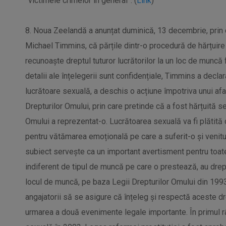
”victimele crimelor în general”. (
Link
)
8. Noua Zeelandă a anunțat duminică, 13 decembrie, prin
Michael Timmins, că părțile dintr-o procedură de hărțuire
recunoaște dreptul tuturor lucrătorilor la un loc de muncă
detalii ale înțelegerii sunt confidențiale, Timmins a decl
lucrătoare sexuală, a deschis o acțiune împotriva unui afa
Drepturilor Omului, prin care pretinde că a fost hărțuită s
Omului a reprezentat-o. Lucrătoarea sexuală va fi plătită
pentru vătămarea emoțională pe care a suferit-o și venitur
subiect servește ca un important avertisment pentru toate a
indiferent de tipul de muncă pe care o prestează, au drept
locul de muncă, pe baza Legii Drepturilor Omului din 1993. 
angajatorii să se asigure că înțeleg și respectă aceste dr
urmarea a două evenimente legale importante. În primul 