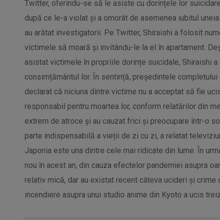
Twitter, oferindu-se să le asiste cu dorințele lor suicidar
după ce le-a violat și a omorât de asemenea iubitul uneia 
au arătat investigatorii. Pe Twitter, Shiraishi a folosit n
victimele să moară și invitându-le la el în apartament. De
asistat victimele în propriile dorințe suicidale, Shiraishi a
consimțământul lor. În sentință, președintele completului
declarat că niciuna dintre victime nu a acceptat să fie uci
responsabil pentru moartea lor, conform relatărilor din m
extrem de atroce și au cauzat frici și preocupare într-o s
parte indispensabilă a vieții de zi cu zi, a relatat televiz
Japonia este una dintre cele mai ridicate din lume. În urm
nou în acest an, din cauza efectelor pandemiei asupra oam
relativ mică, dar au existat recent câteva ucideri și crime c
incendiere asupra unui studio anime din Kyoto a ucis trei