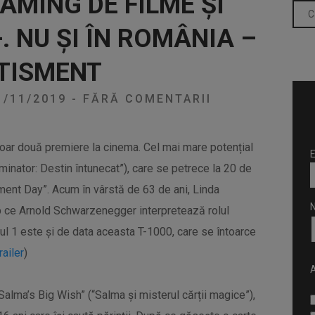
AMING DE FILME ȘI
. NU ȘI ÎN ROMÂNIA –
RTISMENT
1/11/2019
-
FĂRĂ COMENTARII
oar două premiere la cinema. Cel mai mare potențial
E
rminator: Destin întunecat”), care se petrece la 20 de
ment Day”. Acum în vârstă de 63 de ani, Linda
imp ce Arnold Schwarzenegger interpretează rolul
ul 1 este și de data aceasta T-1000, care se întoarce
railer
)
A
Salma’s Big Wish” (“Salma și misterul cărții magice”),