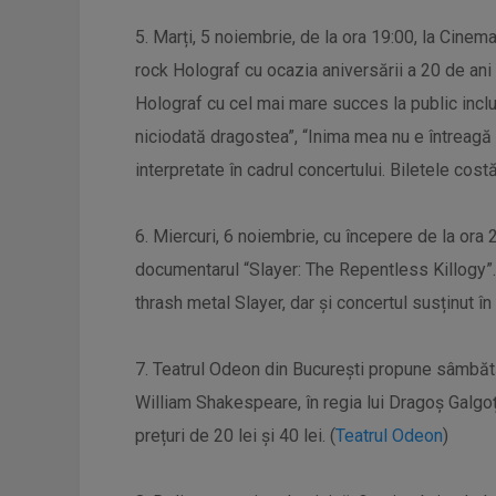
5. Marți, 5 noiembrie, de la ora 19:00, la Cinem
rock Holograf cu ocazia aniversării a 20 de ani
Holograf cu cel mai mare succes la public incl
niciodată dragostea”, “Inima mea nu e întreagă d
interpretate în cadrul concertului. Biletele costă 
6. Miercuri, 6 noiembrie, cu începere de la or
documentarul “Slayer: The Repentless Killogy”.
thrash metal Slayer, dar și concertul susținut î
7. Teatrul Odeon din București propune sâmbăt
William Shakespeare, în regia lui Dragoș Galgoți
prețuri de 20 lei și 40 lei. (
Teatrul Odeon
)