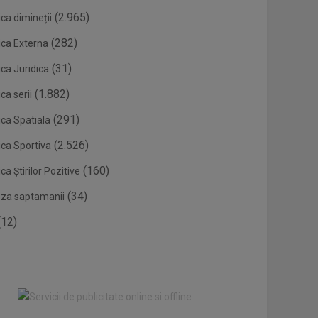
(2.965)
ca dimineții
(282)
ica Externa
(31)
ca Juridica
(1.882)
ca serii
(291)
ica Spatiala
(2.526)
ica Sportiva
(160)
ca Știrilor Pozitive
(34)
eza saptamanii
12)