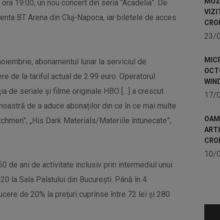
MUZE
 ora 19:00, un nou concert din seria “Acadelia”. De
VIZI
lenta BT Arena din Cluj-Napoca, iar biletele de acces
CRO
23/
MICR
oiembrie, abonamentul lunar la serviciul de
OCTO
e de la tariful actual de 2.99 euro. Operatorul
WIN
ția de seriale și filme originale HBO […] a crescut
17/
 noastră de a aduce abonaților din ce în ce mai multe
OAME
atchmen”, „His Dark Materials/Materiile întunecate”,
ART
CRO
10/
 de ani de activitate inclusiv prin intermediul unui
0 la Sala Palatului din București. Până în 4
ducere de 20% la prețuri cuprinse între 72 lei și 280