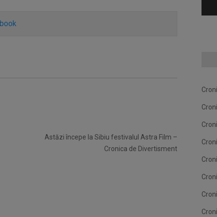
ebook
Cron
Cron
Cron
Astăzi începe la Sibiu festivalul Astra Film –
Cron
Cronica de Divertisment
Cron
Cron
Cron
Cron