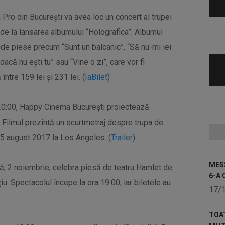
a Pro din București va avea loc un concert al trupei
 de la lansarea albumului “Holografica”. Albumul
ude piese precum “Sunt un balcanic”, “Să nu-mi iei
acă nu ești tu” sau “Vine o zi”, care vor fi
între 159 lei și 231 lei. (
IaBilet
)
a 20:00, Happy Cinema București proiectează
 Filmul prezintă un scurtmetraj despre trupa de
n 5 august 2017 la Los Angeles. (
Trailer
)
MESS
ă, 2 noiembrie, celebra piesă de teatru Hamlet de
6-A 
u. Spectacolul începe la ora 19:00, iar biletele au
17/
TOA