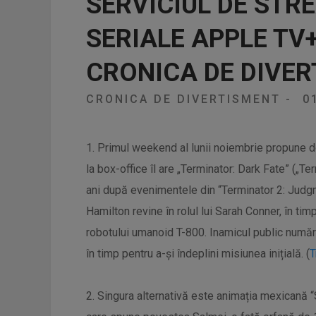
SERVICIUL DE STRE
SERIALE APPLE TV+
CRONICA DE DIVE
CRONICA DE DIVERTISMENT
-
0
1. Primul weekend al lunii noiembrie propune d
la box-office îl are „Terminator: Dark Fate” („Te
ani după evenimentele din “Terminator 2: Judg
Hamilton revine în rolul lui Sarah Conner, în t
robotului umanoid T-800. Inamicul public număr
în timp pentru a-și îndeplini misiunea inițială. (
T
2. Singura alternativă este animația mexicană “