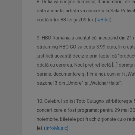
8. Delia va susține duminică, 3 noiembrie, de la
data aceasta, artista va concerta la Sala Poliva
costă între 88 lei și 209 lei. (
IaBilet
)
9. HBO România a anunțat că, începând din 21 n
streaming HBO GO va costa 3.99 euro, în creșter
justifică această decizie prin faptul că “produc
odată cu cererea. Noul preț reflectă […] dorința
seriale, documentare și filme noi, cum ar fi „W
sezonul 3 din „Umbre” și „Wataha/Haita”.
10. Celebrul solist Toto Cutugno sărbătorește 50
concert care a fost programat pentru 29 mai 202
noiembrie, biletele pot fi achiziționate cu o re
lei. (
InfoMusic
)