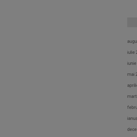
augu
iulie
iuni
mai 
april
mart
febr
ianu
dece