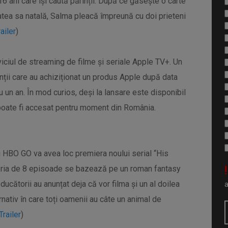
 ani care își caută părinții. După ce găsește o carte
atea sa natală, Salma pleacă împreună cu doi prieteni
railer
)
viciul de streaming de filme și seriale Apple TV+. Un
enții care au achiziționat un produs Apple după data
 un an. În mod curios, deși la lansare este disponibil
 poate fi accesat pentru moment din România.
g HBO GO va avea loc premiera noului serial “His
!
iseria de 8 episoade se bazează pe un roman fantasy
ducătorii au anunțat deja că vor filma și un al doilea
nativ în care toți oamenii au câte un animal de
Trailer
)