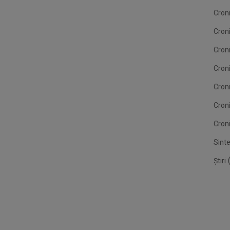
Croni
Cron
Croni
Croni
Cron
Cron
Croni
Sint
(
Știri