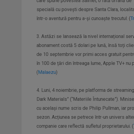
care spune povestea Salmei, o fată orfană de 16
specială cu povești despre Santa Clara, localit
într-o aventură pentru a-și cunoaște trecutul. (
T
3. Astăzi se lansează la nivel internațional ser
abonament costă 5 dolari pe lună, însă toți cli
de 10 septembrie vor primi acces gratuit pentru
în 100 de țări din întreaga lume, Apple TV+ nu
(
Malaezu
)
4. Luni, 4 noiembrie, pe platforma de streamin
Dark Materials” (“Materiile Întunecate”). Min
cu același nume scris de Philip Pullman, iar pro
sezon. Acțiunea se petrece într-un univers alter
companie care reflectă sufletul proprietarului. (