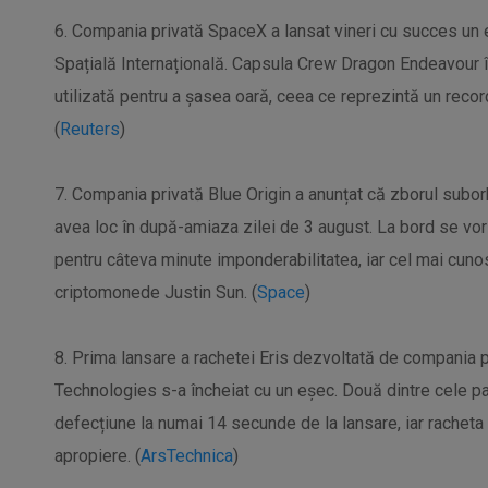
6. Compania privată SpaceX a lansat vineri cu succes un e
Spațială Internațională. Capsula Crew Dragon Endeavour în
utilizată pentru a șasea oară, ceea ce reprezintă un record
(
Reuters
)
7. Compania privată Blue Origin a anunțat că zborul subo
avea loc în după-amiaza zilei de 3 august. La bord se vor
pentru câteva minute imponderabilitatea, iar cel mai cunos
criptomonede Justin Sun. (
Space
)
8. Prima lansare a rachetei Eris dezvoltată de compania 
Technologies s-a încheiat cu un eșec. Două dintre cele pa
defecțiune la numai 14 secunde de la lansare, iar racheta 
apropiere. (
ArsTechnica
)