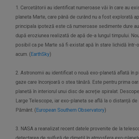
1. Cercetătorii au identificat numeroase văi în care au exi
planeta Marte, care până de curând nu a fost explorată ap
principala ipoteză este că numeroase sedimente dure au
după eroziunea realizată de apă de-a lungul timpului. N
posibil ca pe Marte să fi existat apă în stare lichidă înt
acum. (
EarthSky
)
2. Astronomii au identificat o nouă exo-planetă aflată în p
gaze care înconjoară o stea tânără. Este pentru prima oar
planetă în interiorul unui disc de acreție spiralat. Descop
Large Telescope, iar exo-planeta se află la o distanță de
Pământ. (
European Southern Observatory
)
3. NASA a reanalizat recent datele provenite de la telesc
detectarea de sulfură de dimetil în atmosfera exo-planetei