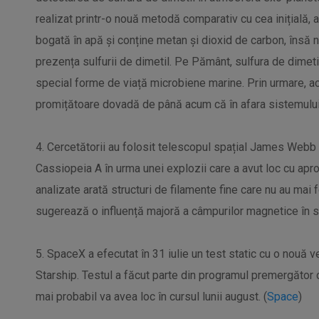
realizat printr-o nouă metodă comparativ cu cea inițială,
bogată în apă și conține metan și dioxid de carbon, însă
prezența sulfurii de dimetil. Pe Pământ, sulfura de dimet
special forme de viață microbiene marine. Prin urmare, a
promițătoare dovadă de până acum că în afara sistemului n
4. Cercetătorii au folosit telescopul spațial James Webb
Cassiopeia A în urma unei explozii care a avut loc cu apr
analizate arată structuri de filamente fine care nu au mai 
sugerează o influență majoră a câmpurilor magnetice în str
5. SpaceX a efecutat în 31 iulie un test static cu o nouă v
Starship. Testul a făcut parte din programul premergător c
mai probabil va avea loc în cursul lunii august. (
Space
)