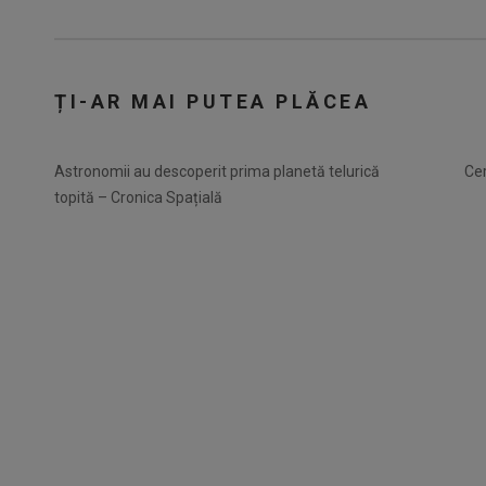
ȚI-AR MAI PUTEA PLĂCEA
Astronomii au descoperit prima planetă telurică
Cer
topită – Cronica Spațială