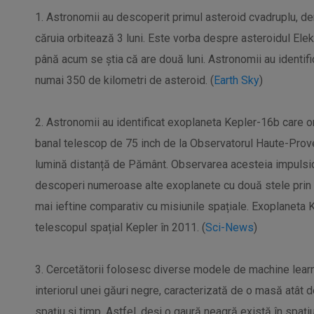
1. Astronomii au descoperit primul asteroid cvadruplu, de
căruia orbitează 3 luni. Este vorba despre asteroidul Elek
până acum se știa că are două luni. Astronomii au identifica
numai 350 de kilometri de asteroid. (
Earth Sky
)
2. Astronomii au identificat exoplaneta Kepler-16b care or
banal telescop de 75 inch de la Observatorul Haute-Proven
lumină distanță de Pământ. Observarea acesteia impulsio
descoperi numeroase alte exoplanete cu două stele prin 
mai ieftine comparativ cu misiunile spațiale. Exoplaneta
telescopul spațial Kepler în 2011. (
Sci-News
)
3. Cercetătorii folosesc diverse modele de machine learn
interiorul unei găuri negre, caracterizată de o masă atât 
spațiu și timp. Astfel, deși o gaură neagră există în spați