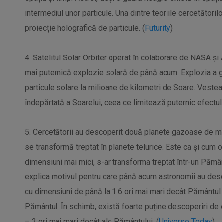
intermediul unor particule. Una dintre teoriile cercetătoril
proiecție holografică de particule. (
Futurity
)
4. Satelitul Solar Orbiter operat în colaborare de NASA ș
mai puternică explozie solară de până acum. Explozia a 
particule solare la milioane de kilometri de Soare. Vestea
îndepărtată a Soarelui, ceea ce limitează puternic efectul
5. Cercetătorii au descoperit două planete gazoase de mi
se transformă treptat în planete telurice. Este ca și cu
dimensiuni mai mici, s-ar transforma treptat într-un Păm
explica motivul pentru care până acum astronomii au desc
cu dimensiuni de până la 1.6 ori mai mari decât Pământul
Pământul. În schimb, există foarte puține descoperiri de
– 2 ori mai mari decât ale Pământului. (
Universe Today
)