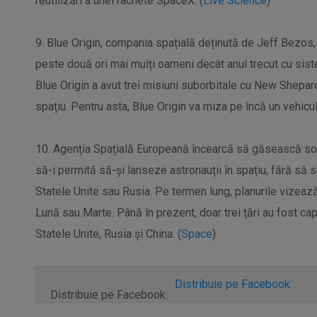
reutilizări a unei rachete SpaceX. (
Live Science
)
9. Blue Origin, compania spațială deținută de Jeff Bezos, 
peste două ori mai mulți oameni decât anul trecut cu sist
Blue Origin a avut trei misiuni suborbitale cu New Shepard
spațiu. Pentru asta, Blue Origin va miza pe încă un vehicul 
10. Agenția Spațială Europeană încearcă să găsească sol
să-i permită să-și lanseze astronauții în spațiu, fără să
Statele Unite sau Rusia. Pe termen lung, planurile vizeaz
Lună sau Marte. Până în prezent, doar trei țări au fost ca
Statele Unite, Rusia și China. (
Space
)
Distribuie pe Facebook
Distribuie pe Facebook: