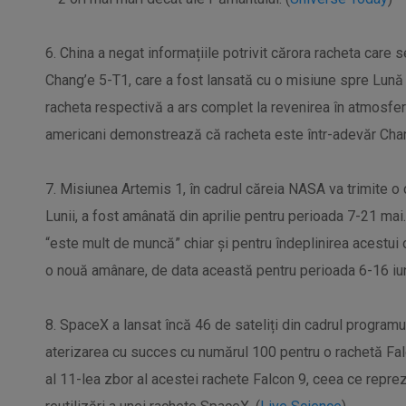
6. China a negat informațiile potrivit cărora racheta care 
Chang’e 5-T1, care a fost lansată cu o misiune spre Lună 
racheta respectivă a ars complet la revenirea în atmosferă
americani demonstrează că racheta este într-adevăr Chan
7. Misiunea Artemis 1, în cadrul căreia NASA va trimite o c
Lunii, a fost amânată din aprilie pentru perioada 7-21 mai
“este mult de muncă” chiar și pentru îndeplinirea acestui 
o nouă amânare, de data această pentru perioada 6-16 iun
8. SpaceX a lansat încă 46 de sateliți din cadrul programul
aterizarea cu succes cu numărul 100 pentru o rachetă Fa
al 11-lea zbor al acestei rachete Falcon 9, ceea ce repre