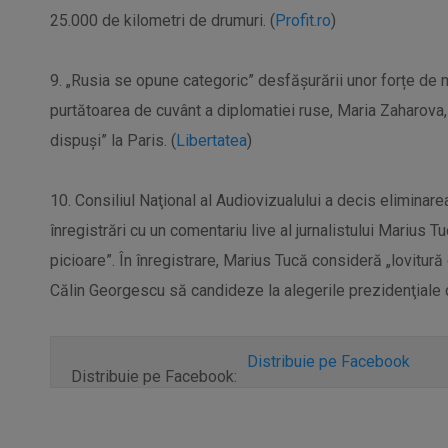
25.000 de kilometri de drumuri. (
Profit.ro
)
9. „Rusia se opune categoric” desfășurării unor forțe de me
purtătoarea de cuvânt a diplomatiei ruse, Maria Zaharova, în
dispuși” la Paris. (
Libertatea
)
10. Consiliul Naţional al Audiovizualului a decis elimina
înregistrări cu un comentariu live al jurnalistului Marius Tu
picioare”. În înregistrare, Marius Tucă consideră „lovitură
Călin Georgescu să candideze la alegerile prezidenţiale d
Distribuie pe Facebook
Distribuie pe Facebook: