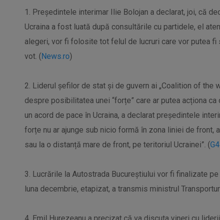
1. Preşedintele interimar Ilie Bolojan a declarat, joi, că dec
Ucraina a fost luată după consultările cu partidele, el ate
alegeri, vor fi folosite tot felul de lucruri care vor putea 
vot. (
News.ro
)
2. Liderul șefilor de stat și de guvern ai „Coalition of the wi
despre posibilitatea unei “forțe” care ar putea acționa ca 
un acord de pace în Ucraina, a declarat președintele interi
forțe nu ar ajunge sub nicio formă în zona liniei de front, 
sau la o distanță mare de front, pe teritoriul Ucrainei”. (
G4
3. Lucrările la Autostrada Bucureștiului vor fi finalizate p
luna decembrie, etapizat, a transmis ministrul Transporturil
4. Emil Hurezeanu a precizat că va discuta vineri cu liderii