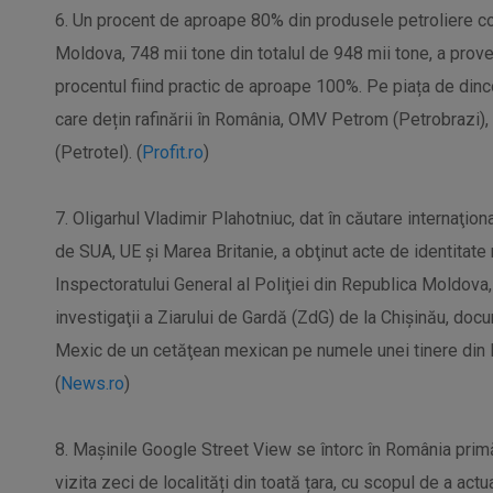
6. Un procent de aproape 80% din produsele petroliere co
Moldova, 748 mii tone din totalul de 948 mii tone, a prove
procentul fiind practic de aproape 100%. Pe piața de dinc
care dețin rafinării în România, OMV Petrom (Petrobrazi),
(Petrotel). (
Profit.ro
)
7. Oligarhul Vladimir Plahotniuc, dat în căutare internaţion
de SUA, UE şi Marea Britanie, a obţinut acte de identitate
Inspectoratului General al Poliţiei din Republica Moldova,
investigaţii a Ziarului de Gardă (ZdG) de la Chişinău, docum
Mexic de un cetăţean mexican pe numele unei tinere din Rus
(
News.ro
)
8. Mașinile Google Street View se întorc în România primă
vizita zeci de localități din toată țara, cu scopul de a ac