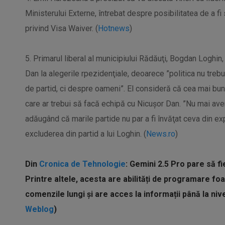
Ministerului Externe, întrebat despre posibilitatea de a f
privind Visa Waiver. (
Hotnews
)
5. Primarul liberal al municipiului Rădăuţi, Bogdan Loghin,
Dan la alegerile rpezidenţiale, deoarece ”politica nu trebu
de partid, ci despre oameni”. El consideră că cea mai bun
care ar trebui să facă echipă cu Nicuşor Dan. ”Nu mai avem
adăugând că marile partide nu par a fi învăţat ceva din ex
excluderea din partid a lui Loghin. (
News.ro
)
Din
Cronica de Tehnologie
: Gemini 2.5 Pro pare să f
Printre altele, acesta are abilități de programare fo
comenzile lungi și are acces la informații până la nivel
Weblog
)