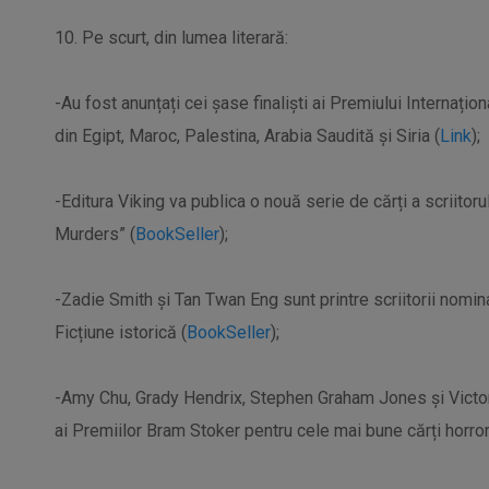
10. Pe scurt, din lumea literară:
-Au fost anunțați cei șase finaliști ai Premiului Internațion
din Egipt, Maroc, Palestina, Arabia Saudită și Siria (
Link
);
-Editura Viking va publica o nouă serie de cărți a scriitor
Murders” (
BookSeller
);
-Zadie Smith și Tan Twan Eng sunt printre scriitorii nomin
Ficțiune istorică (
BookSeller
);
-Amy Chu, Grady Hendrix, Stephen Graham Jones și Victor L
ai Premiilor Bram Stoker pentru cele mai bune cărți horror