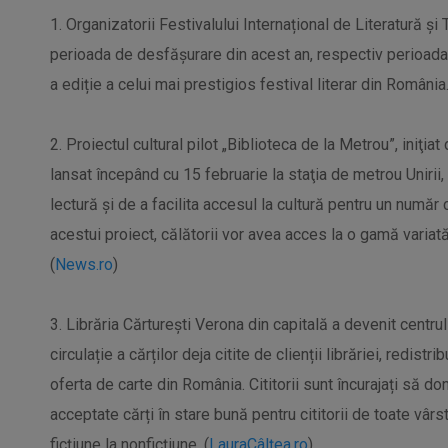
1. Organizatorii Festivalului Internațional de Literatură și 
perioada de desfășurare din acest an, respectiv perioada
a ediție a celui mai prestigios festival literar din România.
2. Proiectul cultural pilot „Biblioteca de la Metrou”, iniţia
lansat începând cu 15 februarie la staţia de metrou Unirii,
lectură şi de a facilita accesul la cultură pentru un număr
acestui proiect, călătorii vor avea acces la o gamă variată 
(
News.ro
)
3. Librăria Cărturești Verona din capitală a devenit centru
circulație a cărților deja citite de clienții librăriei, redistri
oferta de carte din România. Cititorii sunt încurajați să done
acceptate cărți în stare bună pentru cititorii de toate vârs
ficțiune la nonficțiune. (
LauraCâlțea.ro
)