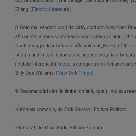
Lily Brooks-Dalton, „The Deluge”, de Stephen Markley și
Zhang. (
Electric Literature
)
8. Cele mai vândute cărți din SUA, conform New York Times:
află pentru a doua săptămână consecutivă volumul „The W
NonFiction, pe locul întâi se află volumul „Killers of the
săptămână în top), ecranizarea acestei cărți fiind lansată 
noutate interesantă în top, la categoria non-ficțiune har
Billy Dee Williams. (
New York Times
)
9. Recomandări cărți în limba română, apariții noi sau reedi
-Infernala comedie, de Emil Brumaru, Editura Polirom
-Respiră!, de Mihai Radu, Editura Polirom