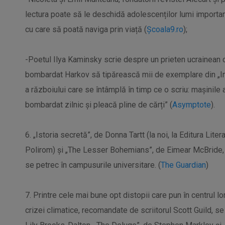
lectura poate să le deschidă adolescenților lumi importan
cu care să poată naviga prin viață (
Școala9.ro
);
-Poetul Ilya Kaminsky scrie despre un prieten ucrainean c
bombardat Harkov să tipărească mii de exemplare din „Inf
a războiului care se întâmplă în timp ce o scriu: mașinile
bombardat zilnic și pleacă pline de cărți” (
Asymptote
).
6. „Istoria secretă”, de Donna Tartt (la noi, la Editura Lite
Polirom) și „The Lesser Bohemians”, de Eimear McBride, 
se petrec în campusurile universitare. (
The Guardian
)
7. Printre cele mai bune opt distopii care pun în centrul lor
crizei climatice, recomandate de scriitorul Scott Guild, s