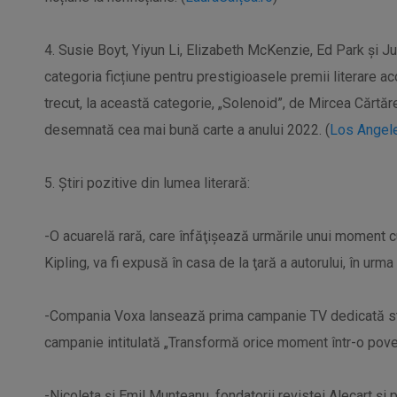
4. Susie Boyt, Yiyun Li, Elizabeth McKenzie, Ed Park și Jus
categoria ficțiune pentru prestigioasele premii literare 
trecut, la această categorie, „Solenoid”, de Mircea Cărtăre
desemnată cea mai bună carte a anului 2022. (
Los Angel
5. Știri pozitive din lumea literară:
-O acuarelă rară, care înfăţişează urmările unui moment cu
Kipling, va fi expusă în casa de la ţară a autorului, în urm
-Compania Voxa lansează prima campanie TV dedicată stre
campanie intitulată „Transformă orice moment într-o pove
-Nicoleta și Emil Munteanu, fondatorii revistei Alecart și 