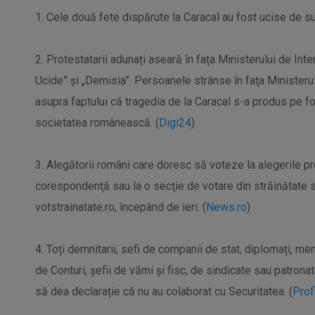
1. Cele două fete dispărute la Caracal au fost ucise de s
2. Protestatarii adunați aseară în fața Ministerului de Int
Ucide” și „Demisia”. Persoanele strânse în faţa Ministerul
asupra faptului că tragedia de la Caracal s-a produs pe fo
societatea românească. (
Digi24
)
3. Alegătorii români care doresc să voteze la alegerile pr
corespondenţă sau la o secţie de votare din străinătate s
votstrainatate.ro, începând de ieri. (
News.ro
)
4. Toți demnitarii, sefi de companii de stat, diplomați, mem
de Conturi, șefii de vămi și fisc, de sindicate sau patronat
să dea declarație că nu au colaborat cu Securitatea. (
Profi