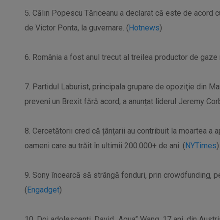
5. Călin Popescu Tăriceanu a declarat că este de acord c
de Victor Ponta, la guvernare. (
Hotnews
)
6. România a fost anul trecut al treilea productor de gaze 
7. Partidul Laburist, principala grupare de opoziţie din Ma
preveni un Brexit fără acord, a anunțat liderul Jeremy Corb
8. Cercetătorii cred că țânțarii au contribuit la moartea a
oameni care au trăit în ultimii 200.000+ de ani. (
NYTimes
)
9. Sony încearcă să strângă fonduri, prin crowdfunding, pe
(
Engadget
)
10. Doi adolescenți, David „Aqua” Wang, 17 ani, din Austr