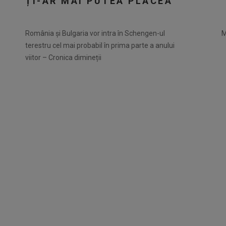
ȚI-AR MAI PUTEA PLĂCEA
România și Bulgaria vor intra în Schengen-ul
M
terestru cel mai probabil în prima parte a anului
viitor – Cronica dimineții