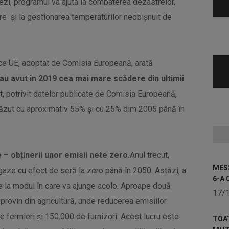
inezi, programul va ajuta la combaterea dezastrelor,
ere și la gestionarea temperaturilor neobișnuit de
atice UE, adoptat de Comisia Europeană, arată
au avut în 2019 cea mai mare scădere din ultimii
t, potrivit datelor publicate de Comisia Europeană,
căzut cu aproximativ 55% și cu 25% dim 2005 până în
e – obținerii unor emisii nete zero.
Anul trecut,
MESS
gaze cu efect de seră la zero până în 2050. Astăzi, a
6-A 
ire la modul în care va ajunge acolo. Aproape două
17/
 provin din agricultură, unde reducerea emisiilor
 fermieri și 150.000 de furnizori. Acest lucru este
TOA