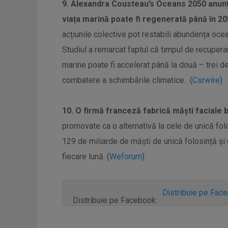
9. Alexandra Cousteau’s Oceans 2050 anunț
viața marină poate fi regenerată până în 20
acțiunile colective pot restabili abundența oce
Studiul a remarcat faptul că timpul de recupera
marine poate fi accelerat până la două – trei d
combatere a schimbările climatice. (
Csrwire
)
10. O firmă franceză fabrică măști faciale 
promovate ca o alternativă la cele de unică fol
129 de miliarde de măști de unică folosință și 
fiecare lună. (
Weforum
)
Distribuie pe Fac
Distribuie pe Facebook: