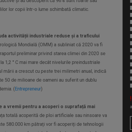
productive și au descoperit că 96% sunt foarte sau
ilor lor copii într-o lume schimbată climatic.
da activității industriale reduse și a traficului
rologică Mondială (OMM) a subliniat că 2020 va fi
În raportul preliminar privind starea climei din 2020 se
a 1,2 ° C mai mare decât nivelurile preindustriale
l mării a crescut cu peste trei milimetri anual, indică
e 50 de milioane de oameni au suferit un dublu
demia. (
Entrepreneur
)
!
e a vremii pentru a acoperi o suprafață mai
ața totală acoperită de ploi artificiale sau ninsoare va
ste 580.000 km pătrați vor fi acoperiți de tehnologii