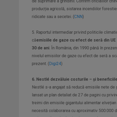
de suprimare a grindinii. Confirm oficialilor ch
producția agricolă, sistarea incendiilor foresti
ridicate sau a secetei. (
CNN
)
5. Raportul intermediar privind politicile clim
că
emisiile de gaze cu efect de seră din UE 
30 de ani
. În România, din 1990 până în prezen
nivelul emisiilor de gaze cu efect de seră a s
prezent. (
Digi24
)
6. Nestlé dezvăluie costurile – și beneficiil
Nestlé s-a angajat să reducă emisiile nete de 
lansat un plan detaliat de 27 de pagini cu priv
treimi din emisiile gigantului alimentar elvețian
necesită colaborarea cu aproximativ 500.000 de