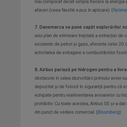
mai complicat decât simpla trecere la energia e
afaceri (ceea Nestlé a pus în aplicare). (
Nytim
7. Danemarca va pune capăt explorărilor noi
unui plan de eliminare treptată a extracției de 
existente de petrol și gaze, aferente celor 20 
activitatea de extragere a combustibililor fosili.
8. Airbus pariază pe hidrogen pentru a livr
obstacole în calea dezvoltării primului avion cu 
depozitat și de folosit în siguranță pentru că 
echipate pentru realimentarea avioanelor cu hid
prohibitiv. Cu toate acestea, Airbus SE și-a dat
din punct de vedere comercial. (
Bloomberg
)