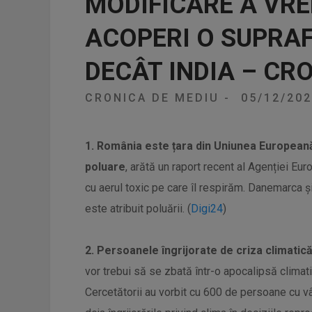
MODIFICARE A VRE
ACOPERI O SUPRA
DECÂT INDIA – CR
CRONICA DE MEDIU
-
05/12/20
1. România este țara din Uniunea European
poluare
, arătă un raport recent al Agenției Eu
cu aerul toxic pe care îl respirăm. Danemarca ș
este atribuit poluării. (
Digi24
)
2. Persoanele îngrijorate de criza climatică
vor trebui să se zbată într-o apocalipsă climat
Cercetătorii au vorbit cu 600 de persoane cu vâ