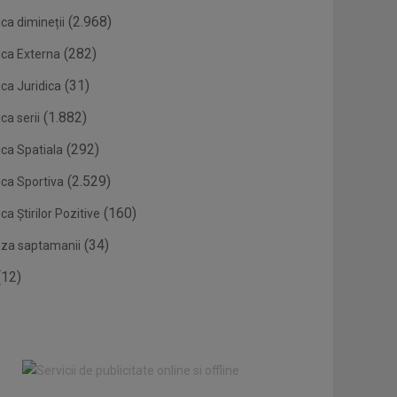
(2.968)
ca dimineții
(282)
ica Externa
(31)
ca Juridica
(1.882)
ca serii
(292)
ica Spatiala
(2.529)
ica Sportiva
(160)
ca Știrilor Pozitive
(34)
eza saptamanii
12)