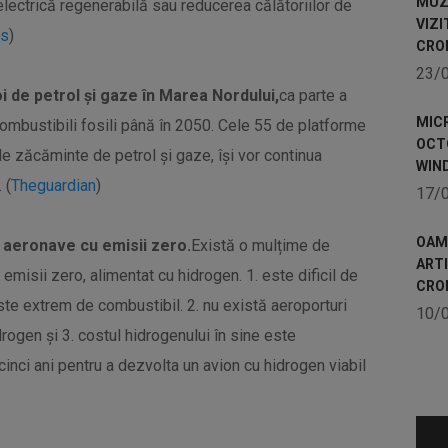
MUZE
lectrică regenerabilă sau reducerea călătoriilor de
VIZI
es
)
CRO
23/
 de petrol și gaze în Marea Nordului,
ca parte a
MICR
combustibili fosili până în 2050. Cele 55 de platforme
OCTO
de zăcăminte de petrol și gaze, își vor continua
WIN
 (
Theguardian
)
17/
OAME
a aeronave cu emisii zero.
Există o mulțime de
ART
emisii zero, alimentat cu hidrogen. 1. este dificil de
CRO
este extrem de combustibil. 2. nu există aeroporturi
10/
rogen și 3. costul hidrogenului în sine este
 cinci ani pentru a dezvolta un avion cu hidrogen viabil