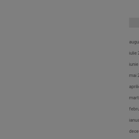
augu
iulie
iuni
mai 
april
mart
febr
ianu
dece