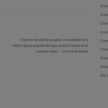
Croni
Cron
Croni
Croni
Oamenii de știință au găsit o modalitate de a
Cron
obține apă proaspătă din apa sărată folosind doar
Cron
energia solară – Cronica de Mediu
Croni
Sint
(
Știri