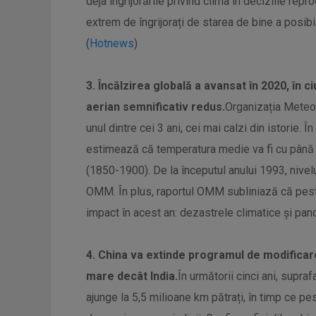
deja îngrijorările privind clima în deciziile re
extrem de îngrijorați de starea de bine a posibil
(
Hotnews
)
3. Încălzirea globală a avansat în 2020, în ciu
aerian semnificativ redus.
Organizația Meteo
unul dintre cei 3 ani, cei mai calzi din istorie. 
estimează că temperatura medie va fi cu până l
(1850-1900). De la începutul anului 1993, nivelu
OMM. În plus, raportul OMM subliniază că pest
impact în acest an: dezastrele climatice și pan
4. China va extinde programul de modificar
mare decât India.
În următorii cinci ani, supraf
ajunge la 5,5 milioane km pătrați, în timp ce pe