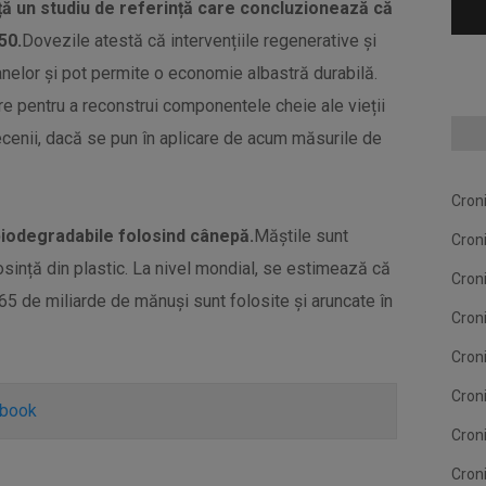
ă un studiu de referință care concluzionează că
50.
Dovezile atestă că intervențiile regenerative și
anelor și pot permite o economie albastră durabilă.
re pentru a reconstrui componentele cheie ale vieții
ecenii, dacă se pun în aplicare de acum măsurile de
Cron
biodegradabile folosind cânepă.
Măștile sunt
Cron
osință din plastic. La nivel mondial, se estimează că
Cron
65 de miliarde de mănuși sunt folosite și aruncate în
Cron
Cron
Cron
ebook
Cron
Cron