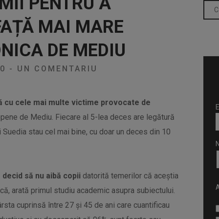
MII PENTRU A
FAȚĂ MAI MARE
ONICA DE MEDIU
20
-
UN COMENTARIU
ă cu cele mai multe victime provocate de
E
ropene de Mediu. Fiecare al 5-lea deces are legătură
i Suedia stau cel mai bine, cu doar un deces din 10
 decid să nu aibă copii
datorită temerilor că aceștia
A
ică, arată primul studiu academic asupra subiectului.
rsta cuprinsă între 27 și 45 de ani care cuantificau