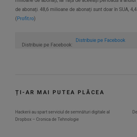
milioane de abonați, iar față de aceeași perioadă a anului
de abonați. 48,6 milioane de abonați sunt doar în SUA, 4,4 m
(
Profit.ro
)
Distribuie pe Facebook
Distribuie pe Facebook:
ȚI-AR MAI PUTEA PLĂCEA
Hackerii au spart serviciul de semnături digitale al
De
Dropbox – Cronica de Tehnologie