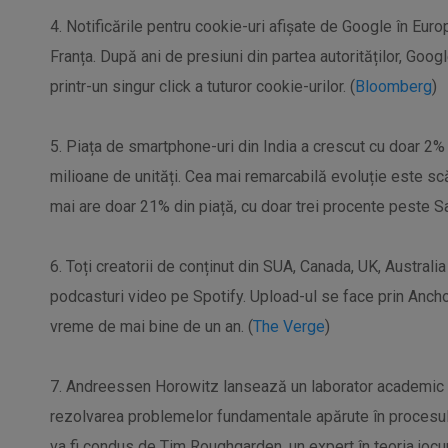
4. Notificările pentru cookie-uri afișate de Google în Eur
Franța. După ani de presiuni din partea autorităților, Goo
printr-un singur click a tuturor cookie-urilor. (
Bloomberg
)
5. Piața de smartphone-uri din India a crescut cu doar 2% 
milioane de unități. Cea mai remarcabilă evoluție este scă
mai are doar 21% din piață, cu doar trei procente peste S
6. Toți creatorii de conținut din SUA, Canada, UK, Austra
podcasturi video pe Spotify. Upload-ul se face prin Ancho
vreme de mai bine de un an. (
The Verge
)
7. Andreessen Horowitz lansează un laborator academic c
rezolvarea problemelor fundamentale apărute în procesu
va fi condus de Tim Roughgarden, un expert în teoria jocur