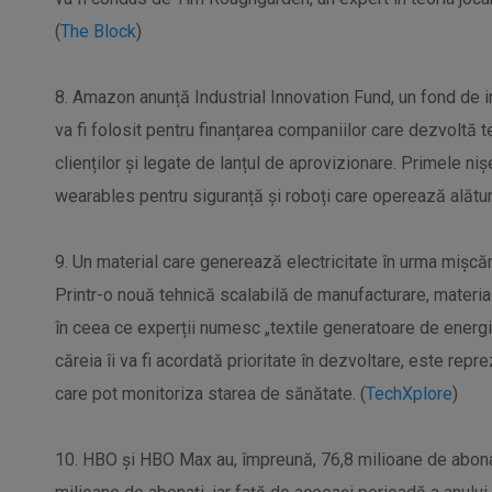
(
The Block
)
8. Amazon anunță Industrial Innovation Fund, un fond de in
va fi folosit pentru finanțarea companiilor care dezvoltă t
clienților și legate de lanțul de aprovizionare. Primele niș
wearables pentru siguranță și roboți care operează alătur
9. Un material care generează electricitate în urma mișcări
Printr-o nouă tehnică scalabilă de manufacturare, material
în ceea ce experții numesc „textile generatoare de energi
căreia îi va fi acordată prioritate în dezvoltare, este rep
care pot monitoriza starea de sănătate. (
TechXplore
)
10. HBO și HBO Max au, împreună, 76,8 milioane de abonați.