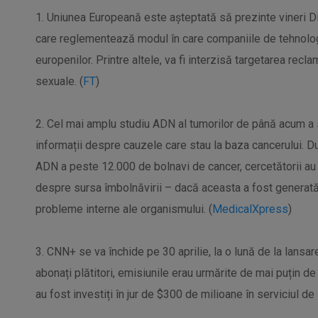
1. Uniunea Europeană este așteptată să prezinte vineri Dig
care reglementează modul în care companiile de tehnologi
europenilor. Printre altele, va fi interzisă targetarea recla
sexuale. (
FT
)
2. Cel mai amplu studiu ADN al tumorilor de până acum a 
informații despre cauzele care stau la baza cancerului. 
ADN a peste 12.000 de bolnavi de cancer, cercetătorii au put
despre sursa îmbolnăvirii – dacă aceasta a fost generată 
probleme interne ale organismului. (
MedicalXpress
)
3. CNN+ se va închide pe 30 aprilie, la o lună de la lansa
abonați plătitori, emisiunile erau urmărite de mai puțin 
au fost investiți în jur de $300 de milioane în serviciul de