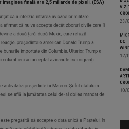
MUZE
 imaginea finală are 2,5 miliarde de pixeli. (ESA)
VIZI
CRO
ţat că a interzis intrarea avioanelor militare
23/
a afirmat că nu va accepta decât zboruri civile care îi
devine a două țară, după Mexic, care refuză
MICR
OCTO
a reacție, președintele american Donald Trump a
WIN
e bunurile importate din Columbia. Ulterior, Trump a
17/
ii columbieni au acceptat avioanele cu imigranți.
OAME
ART
CRO
 activitatra președintelui Macron. Șeful statului a
10/
deși se află la jumătatea celui de-al doilea mandat de
 este pregătită să accepte o dată unică a Paştelui, în
ioasă este sărbătorită adesea la date diferite, în