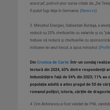
acest jaf, potrivit unor surse citate de „De Tele
fi putut fugi deja în Germania. (
News.ro
)
3. Ministrul Energiei, Sebastian Burduja, a anunț
reducă cu 20% cheltuielile cu salariile și cu ”
trebuie să reducă și cheltuielile cu sponsorizări
milioane lei anul trecut, a spus ministrul. (
Profit
Din
Cronica de Carte
: Într-un sondaj reali
lectură din 2024, 63% dintre respondenții ame
îmbunătățire față de 54% din 2023; 11% au cit
populația adultă a atins pragul de 50 de cărț
romanul polițist, istoria, cărțile de dragoste 
4. Crin Antonescu a fost validat de PNL candida