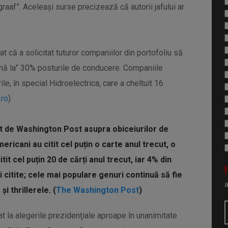
graaf”. Aceleaşi surse precizează că autorii jafului ar
at că a solicitat tuturor companiilor din portofoliu să
până la” 30% posturile de conducere. Companiile
le, în special Hidroelectrica, care a cheltuit 16
.ro
)
zat de Washington Post asupra obiceiurilor de
ricani au citit cel puțin o carte anul trecut, o
it cel puțin 20 de cărți anul trecut, iar 4% din
!
i citite; cele mai populare genuri continuă să fie
și thrillerele. (
The Washington Post
)
t la alegerile prezidenţiale aproape în unanimitate