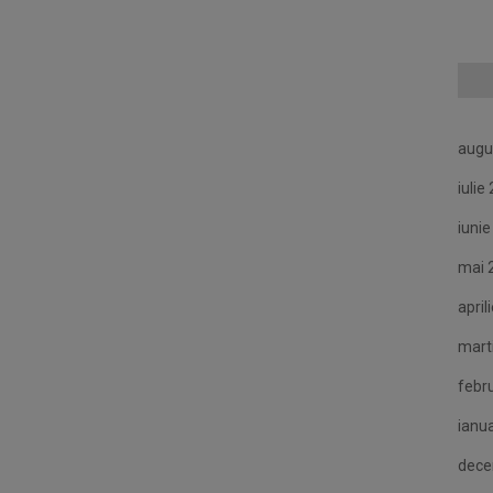
augu
iulie
iuni
mai 
april
mart
febr
ianu
dece