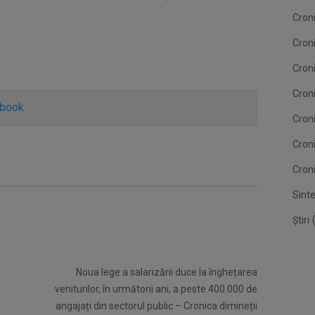
Croni
Cron
Croni
Croni
ebook
Cron
Cron
Croni
Sint
(
Știri
Noua lege a salarizării duce la înghețarea
veniturilor, în următorii ani, a peste 400.000 de
angajați din sectorul public – Cronica dimineții