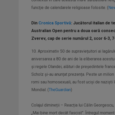
funcţie de calendarele religioase folosite. (
New
Din
Cronica Sportivă
: Jucătorul italian de t
Australian Open pentru a doua oară consecu
Zverev, cap de serie numărul 2, scor 6-3, 7-
10. Aproximativ 50 de supraviețuitori ai lagărulu
aniversarea a 80 de ani de la eliberarea acestui
și regele Olandei, alături de președintele fra
Scholz și-au anunțat prezența. Peste un milion 
romi sau homosexuali, au fost uciși de naziști î
Mondial. (
TheGuardian
)
Colajul dimineții – Reacția lui Călin Georgescu,
„Mai bine mort decât fascist”. Întregul moment a d