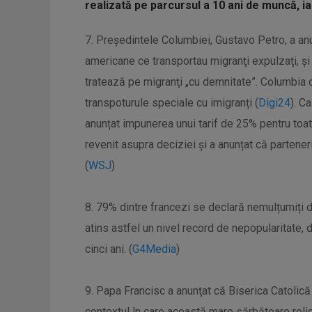
realizată pe parcursul a 10 ani de muncă, iar
7. Președintele Columbiei, Gustavo Petro, a anun
americane ce transportau migranţi expulzaţi, şi 
tratează pe migranţi „cu demnitate”. Columbia 
transpoturule speciale cu imigranți (
Digi24
). C
anunțat impunerea unui tarif de 25% pentru toat
revenit asupra deciziei și a anunțat că partener
(
WSJ
)
8. 79% dintre francezi se declară nemulțumiți de
atins astfel un nivel record de nepopularitate, 
cinci ani. (
G4Media
)
9. Papa Francisc a anunţat că Biserica Catolică
contextul în care această mare sărbătoare relig