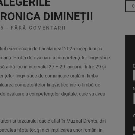
ALEGERILE
CRONICA DIMINEȚII
25
-
FĂRĂ COMENTARII
rul examenului de bacalaureat 2025 încep luni cu
omână. Proba de evaluare a competenţelor lingvistice
E
aibă loc în intervalul 27 – 29 ianuarie. Între 29 şi
ţelor lingvistice de comunicare orală în limba
aluarea competenţelor lingvistice într-o limbă de
a de evaluare a competenţelor digitale, care va avea
A
uitori ai tezaurului dacic aflat în Muzeul Drents, din
atrulea făptuitor, şi nici implicarea unor români în