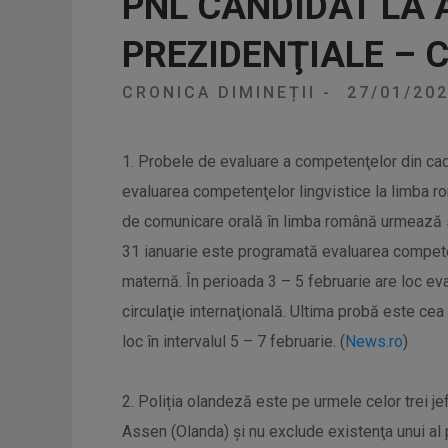
PNL CANDIDAT LA 
PREZIDENŢIALE – 
CRONICA DIMINEȚII
-
27/01/20
1. Probele de evaluare a competenţelor din cad
evaluarea competenţelor lingvistice la limba r
de comunicare orală în limba română urmează să 
31 ianuarie este programată evaluarea competen
maternă. În perioada 3 – 5 februarie are loc ev
circulaţie internaţională. Ultima probă este ce
loc în intervalul 5 – 7 februarie. (
News.ro
)
2. Poliția olandeză este pe urmele celor trei jef
Assen (Olanda) şi nu exclude existenţa unui al p