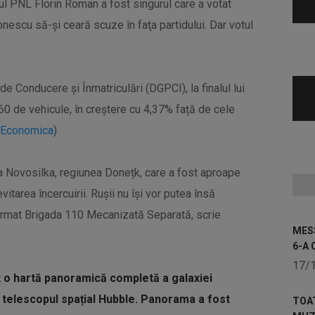
ul PNL Florin Roman a fost singurul care a votat
tonescu să-şi ceară scuze în faţa partidului. Dar votul
e Conducere și Înmatriculări (DGPCI), la finalul lui
60 de vehicule, în creștere cu 4,37% față de cele
Economica
)
a Novosilka, regiunea Donețk, care a fost aproape
itarea încercuirii. Rușii nu își vor putea însă
firmat Brigada 110 Mecanizată Separată, scrie
MESS
6-A 
17/
t o hartă panoramică completă a galaxiei
 telescopul spațial Hubble. Panorama a fost
TOA