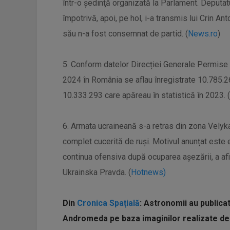
într-o şedinţă organizată la Parlament. Deputat
împotrivă, apoi, pe hol, i-a transmis lui Crin An
său n-a fost consemnat de partid. (
News.ro
)
5. Conform datelor Direcției Generale Permise d
2024 în România se aflau înregistrate 10.785.2
10.333.293 care apăreau în statistică în 2023. (
6. Armata ucraineană s-a retras din zona Velyk
complet cucerită de ruși. Motivul anunțat este ev
continua ofensiva după ocuparea așezării, a a
Ukrainska Pravda. (
Hotnews)
Din
Cronica Spațială
: Astronomii au publica
Andromeda pe baza imaginilor realizate de