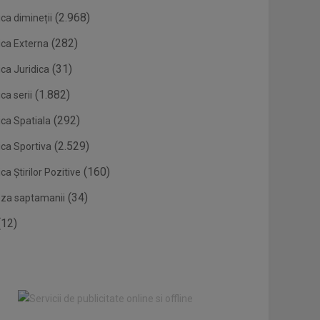
(2.968)
ca dimineții
(282)
ica Externa
(31)
ca Juridica
(1.882)
ca serii
(292)
ica Spatiala
(2.529)
ica Sportiva
(160)
ca Știrilor Pozitive
(34)
eza saptamanii
12)