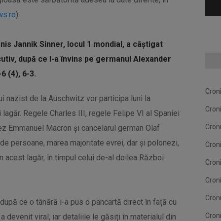
s.ro
)
enis Jannik Sinner, locul 1 mondial, a câştigat
tiv, după ce l-a învins pe germanul Alexander
6 (4), 6-3.
Cron
i nazist de la Auschwitz vor participa luni la
Cron
 lagăr. Regele Charles III, regele Felipe VI al Spaniei
Cron
ncez Emmanuel Macron și cancelarul german Olaf
de persoane, marea majoritate evrei, dar și polonezi,
Cron
n acest lagăr, în timpul celui de-al doilea Război
Cron
Cron
Cron
 după ce o tânără i-a pus o pancartă direct în față cu
Cron
evenit viral, iar detaliile le găsiți în materialul din