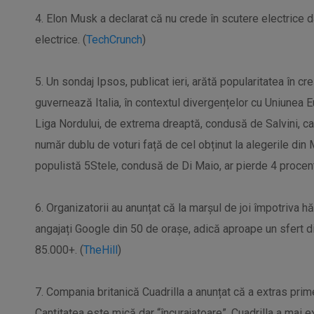
4. Elon Musk a declarat că nu crede în scutere electrice d
electrice. (
TechCrunch
)
5. Un sondaj Ipsos, publicat ieri, arătă popularitatea în cr
guvernează Italia, în contextul divergențelor cu Uniunea E
Liga Nordului, de extrema dreaptă, condusă de Salvini, car
număr dublu de voturi față de cel obținut la alegerile din 
populistă 5Stele, condusă de Di Maio, ar pierde 4 procent
6. Organizatorii au anunțat că la marșul de joi împotriva h
angajați Google din 50 de orașe, adică aproape un sfert di
85.000+. (
TheHill
)
7. Compania britanică Cuadrilla a anunțat că a extras prim
Cantitatea este mică dar “încurajatoare”. Cuadrilla a mai e