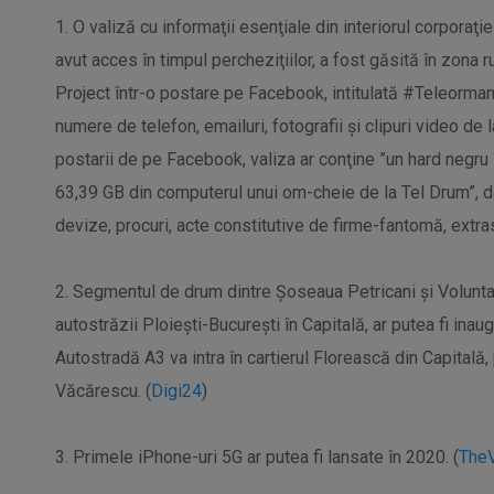
1. O valiză cu informaţii esenţiale din interiorul corporaţi
avut acces în timpul percheziţiilor, a fost găsită în zona 
Project într-o postare pe Facebook, intitulată #Teleorman
numere de telefon, emailuri, fotografii şi clipuri video de
postarii de pe Facebook, valiza ar conţine ”un hard negru î
63,39 GB din computerul unui om-cheie de la Tel Drum”, dar 
devize, procuri, acte constitutive de firme-fantomă, extras
2. Segmentul de drum dintre Şoseaua Petricani şi Voluntari,
autostrăzii Ploieşti-Bucureşti în Capitală, ar putea fi ina
Autostradă A3 va intra în cartierul Florească din Capital
Văcărescu. (
Digi24
)
3. Primele iPhone-uri 5G ar putea fi lansate în 2020. (
The