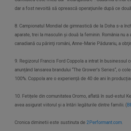
dar a fost nevoită să oprească operațiunile după ce două
8. Campionatul Mondial de gimnastică de la Doha s-a închei
aparate, trei la masculin şi două la feminin. România nu a
canadiană cu părinţi români, Anne-Marie Pădurariu, a obţinu
9. Regizorul Francis Ford Coppola a intrat în businessul co
anunțând lansarea brandului “The Grower’s Series“, o cole
100%. Coppola are o experiență de 40 de ani în producția d
10. Fetițele din comunitatea Oromo, aflată în sud-estul Ken
avea asigurat viitorul și a întări legăturile dintre familii. (
B
Cronica diminetii este sustinuta de
2Performant.com
.