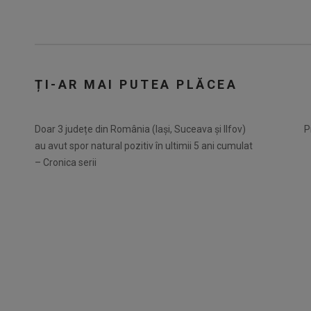
ȚI-AR MAI PUTEA PLĂCEA
Doar 3 județe din România (Iași, Suceava și Ilfov)
P
au avut spor natural pozitiv în ultimii 5 ani cumulat
– Cronica serii