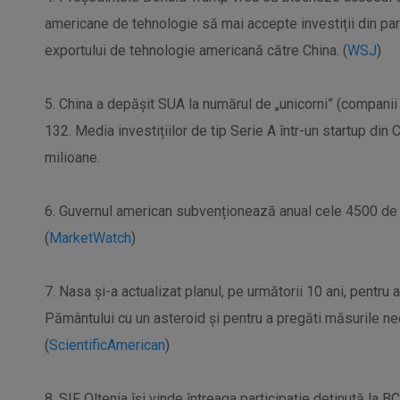
americane de tehnologie să mai accepte investiții din pa
exportului de tehnologie americană către China. (
WSJ
)
5. China a depășit SUA la numărul de „unicorni” (companii 
132. Media investițiilor de tip Serie A într-un startup din 
milioane.
6. Guvernul american subvenționează anual cele 4500 de 
(
MarketWatch
)
7. Nasa și-a actualizat planul, pe următorii 10 ani, pentru 
Pământului cu un asteroid și pentru a pregăti măsurile nec
(
ScientificAmerican
)
8. SIF Oltenia își vinde întreaga participație deținută la 