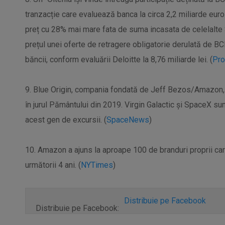
tranzacție care evaluează banca la circa 2,2 miliarde euro.
preț cu 28% mai mare fata de suma incasata de celelalte 
prețul unei oferte de retragere obligatorie derulată de BC
băncii, conform evaluării Deloitte la 8,76 miliarde lei. (
Prof
9. Blue Origin, compania fondată de Jeff Bezos/Amazon, 
în jurul Pământului din 2019. Virgin Galactic și SpaceX sun
acest gen de excursii. (
SpaceNews
)
10. Amazon a ajuns la aproape 100 de branduri proprii car
următorii 4 ani. (
NYTimes
)
Distribuie pe Facebook
Distribuie pe Facebook: