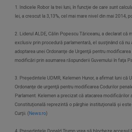
1. Indicele Robor la trei luni, în funcţie de care sunt calcu
lei, a crescut la 3,13%, cel mai mare nivel din mai 2014, po
2. Liderul ALDE, Călin Popescu Tăriceanu, a declarat că m
exclusiv prin procedură parlamentară, el susţinând că nu 
adoptarea unei Ordonanţe de Urgenţă pentru modificarea 
modificări prin asumarea răspunderii Guvernului în faţa Pa
3. Preşedintele UDMR, Kelemen Hunor, a afirmat luni că 
Ordonanţe de urgenţă pentru modificarea Codurilor penale
Parlament. Kelemen a precizat că atacarea modificărilor 
Constituţională reprezintă o pârghie instituţională şi est
Curţii. (
News.ro
)
4. Președintele Donald Trump vrea să blocheze accesul Ch