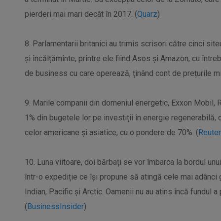
pierderi mai mari decât în 2017. (
Quarz
)
8. Parlamentarii britanici au trimis scrisori către cinci 
și încălțăminte, printre ele fiind Asos și Amazon, cu într
de business cu care operează, ținând cont de prețurile mi
9. Marile companii din domeniul energetic, Exxon Mobil, Ro
1% din bugetele lor pe investiții în energie regenerabilă
celor americane și asiatice, cu o pondere de 70%. (
Reute
10. Luna viitoare, doi bărbați se vor îmbarca la bordul un
într-o expediție ce își propune să atingă cele mai adânci g
Indian, Pacific și Arctic. Oamenii nu au atins încă fundul 
(
BusinessInsider
)