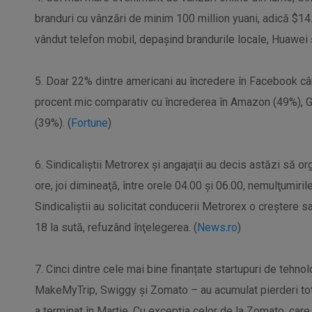
branduri cu vânzări de minim 100 million yuani, adică $14
vândut telefon mobil, depașind brandurile locale, Huawei ș
5. Doar 22% dintre americani au încredere în Facebook câ
procent mic comparativ cu încrederea în Amazon (49%), G
(39%). (
Fortune
)
6. Sindicaliştii Metrorex şi angajaţii au decis astăzi să
ore, joi dimineaţă, între orele 04.00 şi 06.00, nemulţumirile
Sindicaliştii au solicitat conducerii Metrorex o creştere sa
18 la sută, refuzând înţelegerea. (
News.ro
)
7. Cinci dintre cele mai bine finanțate startupuri de tehnol
MakeMyTrip, Swiggy și Zomato – au acumulat pierderi total
a terminat în Martie. Cu excepția celor de la Zomato, care 