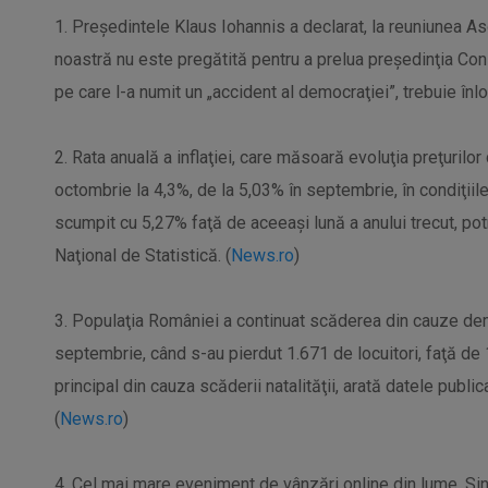
1. Preşedintele Klaus Iohannis a declarat, la reuniunea As
noastră nu este pregătită pentru a prelua preşedinţia Con
pe care l-a numit un „accident al democraţiei”, trebuie înloc
2. Rata anuală a inflaţiei, care măsoară evoluţia preţurilor
octombrie la 4,3%, de la 5,03% în septembrie, în condiţiil
scumpit cu 5,27% faţă de aceeaşi lună a anului trecut, potri
Naţional de Statistică. (
News.ro
)
3. Populaţia României a continuat scăderea din cauze demo
septembrie, când s-au pierdut 1.671 de locuitori, faţă de 1
principal din cauza scăderii natalităţii, arată datele public
(
News.ro
)
4. Cel mai mare eveniment de vânzări online din lume, Sin