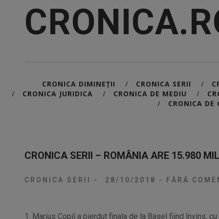
CRONICA.R
CRONICA DIMINEȚII
CRONICA SERII
C
/
/
CRONICA JURIDICA
CRONICA DE MEDIU
CR
/
/
/
CRONICA DE 
/
CRONICA SERII – ROMÂNIA ARE 15.980 MI
CRONICA SERII
-
28/10/2018
-
FĂRĂ COMEN
1. Marius Copil a pierdut finala de la Basel fiind învins, c