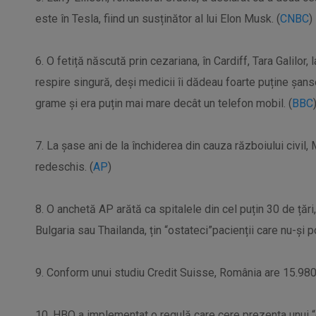
este în Tesla, fiind un susținător al lui Elon Musk. (
CNBC
)
6. O fetiță născută prin cezariana, în Cardiff, Tara Galilor
respire singură, deși medicii îi dădeau foarte puține șan
grame și era puțin mai mare decât un telefon mobil. (
BBC
7. La șase ani de la închiderea din cauza războiului civil,
redeschis. (
AP
)
8. O anchetă AP arătă ca spitalele din cel puțin 30 de țări, 
Bulgaria sau Thailanda, țin “ostateci”pacienții care nu-și po
9. Conform unui studiu Credit Suisse, România are 15.980 m
10. HBO a implementat o regulă care cere prezenta unui “c