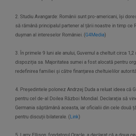
2. Studiu Avangarde: Românii sunt pro-americani, își dore
să rămână principalul partener al țării noastre in timp c
dușman al intereselor României. (
G4Media
)
3. În primele 9 luni ale anului, Guvernul a cheltuit circa 1,
dispoziția sa. Majoritatea sumei a fost alocată pentru or
redefinirea familiei și către finanțarea cheltuielilor autorită
4. Președintele polonez Andrzej Duda a reluat ideea că 
pentru cel de-al Doilea Război Mondial. Declarația să vine
Germania săptămână aceasta, iar oficialii din cele două ță
pentru discuții bilaterale. (
Link
)
5. Larry Ellison, fondatorul Oracle, a declarat că a doua c