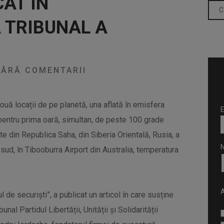
CAT ÎN
 TRIBUNAL A
ĂRĂ COMENTARII
două locații de pe planetă, una aflată în emisfera
E
t pentru prima oară, simultan, de peste 100 grade
te din Republica Saha, din Siberia Orientală, Rusia, a
sud, în Tibooburra Airport din Australia, temperatura
A
 de securiști”, a publicat un articol în care susține
unal Partidul Libertății, Unității și Solidarității