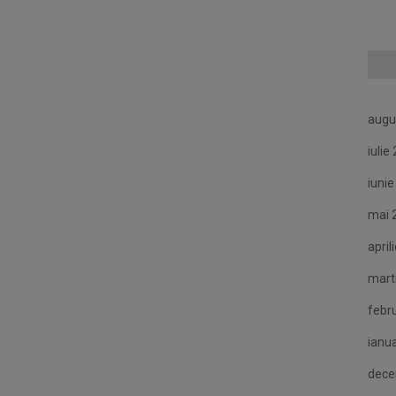
augu
iulie
iuni
mai 
april
mart
febr
ianu
dece