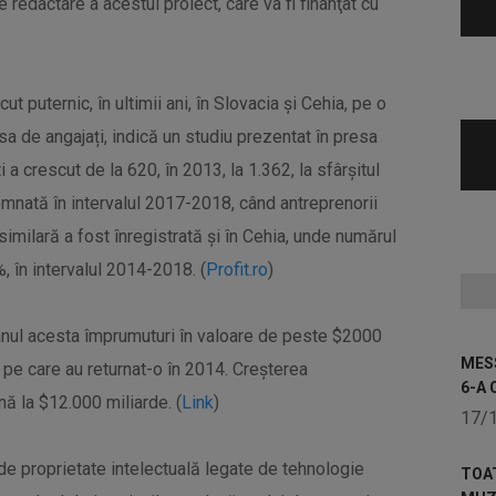
 redactare a acestui proiect, care va fi finanţat cu
t puternic, în ultimii ani, în Slovacia și Cehia, pe o
psa de angajați, indică un studiu prezentat în presa
a crescut de la 620, în 2013, la 1.362, la sfârșitul
emnată în intervalul 2017-2018, când antreprenorii
similară a fost înregistrată și în Cehia, unde numărul
, în intervalul 2014-2018. (
Profit.ro
)
anul acesta împrumuturi în valoare de peste $2000
MESS
 pe care au returnat-o în 2014. Creșterea
6-A 
nă la $12.000 miliarde. (
Link
)
17/
de proprietate intelectuală legate de tehnologie
TOA