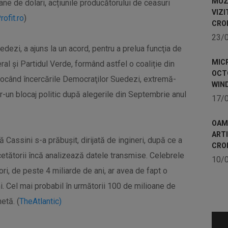
MUZE
ane de dolari, acțiunile producătorului de ceasuri
VIZI
rofit.ro
)
CRO
23/
edezi, a ajuns la un acord, pentru a prelua funcţia de
MICR
eral şi Partidul Verde, formând astfel o coaliție din
OCTO
blocând încercările Democraţilor Suedezi, extremă-
WIN
r-un blocaj politic după alegerile din Septembrie anul
17/
OAME
ART
Cassini s-a prăbușit, dirijată de ingineri, după ce a
CRO
cetătorii încă analizează datele transmise. Celebrele
10/
ori, de peste 4 miliarde de ani, ar avea de fapt o
 Cel mai probabil în următorii 100 de milioane de
netă. (
TheAtlantic)