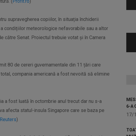
tură. (
Profit.ro
)
tru supravegherea copiilor, în situația închiderii
a condițiilor meteorologice nefavorabile sau a altor
de către Senat. Proiectul trebuie votat și în Camera
rimit 80 de cereri guvernamentale din 11 țări care
În total, compania americană a fost nevoită să elimine
MESS
ia a fost luată în octombrie anul trecut dar nu s-a
6-A 
 va afecta statul-insula Singapore care se baza pe
17/
Reuters
)
TOA