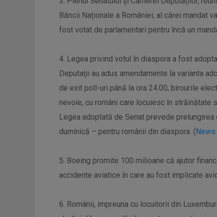
3. Plenul Senatului și Camerei Deputaților, reu
Băncii Naționale a României, al cărei mandat 
fost votat de parlamentari pentru încă un mandat
4. Legea privind votul în diaspora a fost adopt
Deputaţii au adus amendamente la varianta adop
de exit poll-uri până la ora 24.00, birourile elec
nevoie, cu români care locuiesc în străinătate
Legea adoptată de Senat prevede prelungirea dur
duminică – pentru românii din diaspora. (
News.
5. Boeing promite 100 milioane că ajutor financi
accidente aviatice în care au fost implicate av
6. Românii, impreuna cu locuitorii din Luxemburg 