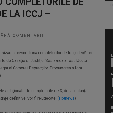
D COMPLETURILE DE
E LA ICCJ –
ĂRĂ COMENTARII
sizarea privind lipsa completurilor de trei judecători
E
urte de Casaţie şi Justiţie. Sesizarea a fost făcută
legat al Camerei Deputaţilor. Pronunţarea a fost
)
le soluționate de completurile de 3, de la instanța
A
nțe definitive, vor fi rejudecate. (
Hotnews
)