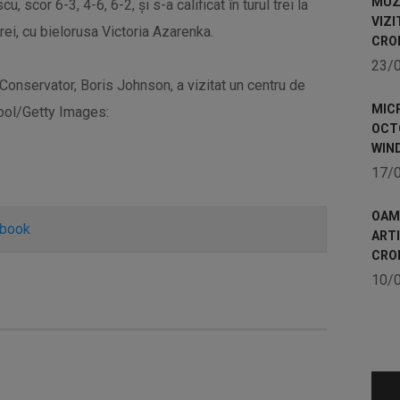
MUZE
scor 6-3, 4-6, 6-2, și s-a calificat în turul trei la
VIZI
rei, cu bielorusa Victoria Azarenka.
CRO
23/
i Conservator, Boris Johnson, a vizitat un centru de
MICR
ool/Getty Images:
OCTO
WIN
17/
OAME
ebook
ART
CRO
10/