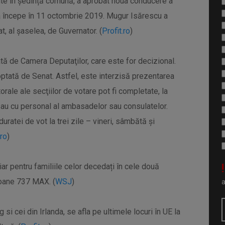
nite în ședință comună, a aprobat noua conducere a
va începe în 11 octombrie 2019. Mugur Isărescu a
, al șaselea, de Guvernator. (
Profit.ro
)
ată de Camera Deputaţilor, care este for decizional.
tată de Senat. Astfel, este interzisă prezentarea
torale ale secţiilor de votare pot fi completate, la
 sau cu personal al ambasadelor sau consulatelor.
atei de vot la trei zile – vineri, sâmbătă şi
ro
)
!
ar pentru familiile celor decedați în cele două
ioane 737 MAX. (
WSJ
)
si cei din Irlanda, se afla pe ultimele locuri în UE la