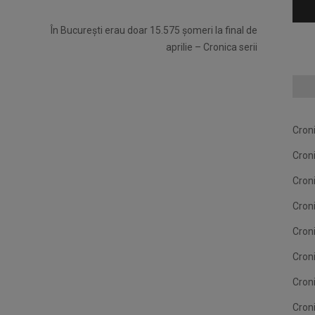
În București erau doar 15.575 șomeri la final de
aprilie – Cronica serii
Cron
Cron
Cron
Cron
Cron
Cron
Cron
Cron