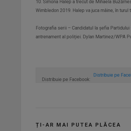
10. Simona Halep a trecut de Mihaela Buzărnescu, 
Wimbledon 2019. Halep va juca mâine, în turul t
Fotografia serii – Candidatul la șefia Partidulu
antrenament al poliției. Dylan Martinez/WPA P
Distribuie pe Fac
Distribuie pe Facebook:
ȚI-AR MAI PUTEA PLĂCEA