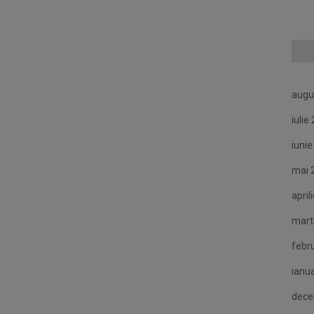
augu
iulie
iuni
mai 
april
mart
febr
ianu
dece