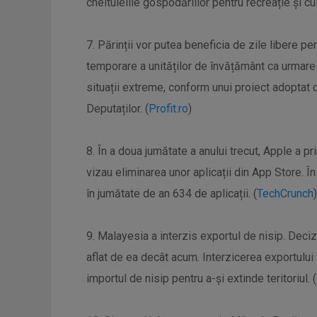
cheltuielile gospodăriilor pentru recreație și cul
7. Părinții vor putea beneficia de zile libere pen
temporare a unităților de învățământ ca urmare 
situații extreme, conform unui proiect adoptat 
Deputaților. (
Profit.ro
)
8. În a doua jumătate a anului trecut, Apple a p
vizau eliminarea unor aplicații din App Store. 
în jumătate de an 634 de aplicații. (
TechCrunch
)
9. Malayesia a interzis exportul de nisip. Deciz
aflat de ea decât acum. Interzicerea exportului
importul de nisip pentru a-și extinde teritoriul. (