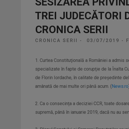
SESIZAREA PRIVIN
TREI JUDECĂTORI D
CRONICA SERII
CRONICA SERII
-
03/07/2019
-
F
1. Curtea Constituţională a României a admis se
specializate în fapte de corupţie de la Înalta C
de Florin Iordache, în calitate de preşedinte de
amânată de mai multe ori până acum. (
News.ro
2. Ca o consecința a deciziei CCR, toate dosare
supremă, până în ianuarie 2019, dacă nu au senti