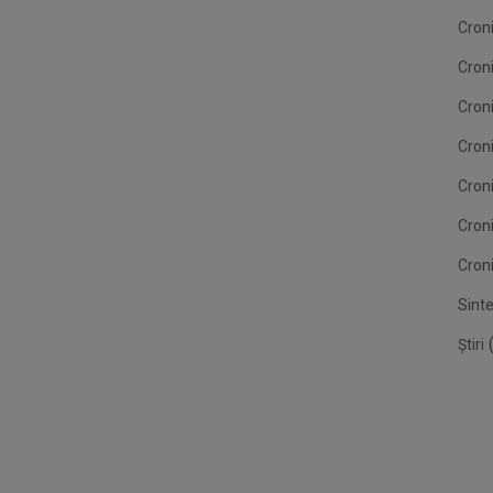
Croni
Cron
Croni
Croni
Cron
Cron
Croni
Sint
(
Știri