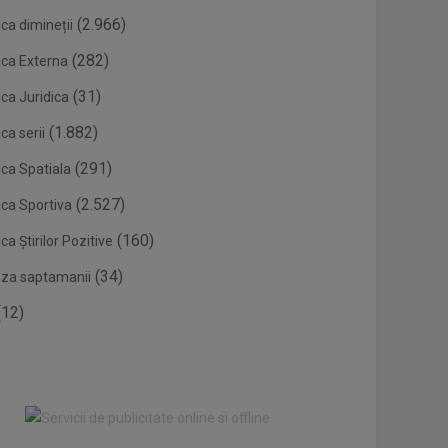
(2.966)
ca dimineții
(282)
ica Externa
(31)
ca Juridica
(1.882)
ca serii
(291)
ica Spatiala
(2.527)
ica Sportiva
(160)
ca Știrilor Pozitive
(34)
eza saptamanii
12)