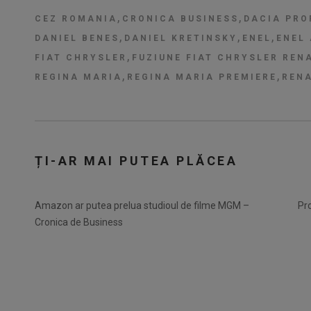
,
,
CEZ ROMANIA
CRONICA BUSINESS
DACIA PRO
,
,
,
DANIEL BENES
DANIEL KRETINSKY
ENEL
ENEL
,
FIAT CHRYSLER
FUZIUNE FIAT CHRYSLER REN
,
,
REGINA MARIA
REGINA MARIA PREMIERE
REN
ȚI-AR MAI PUTEA PLĂCEA
Amazon ar putea prelua studioul de filme MGM –
Pro
Cronica de Business