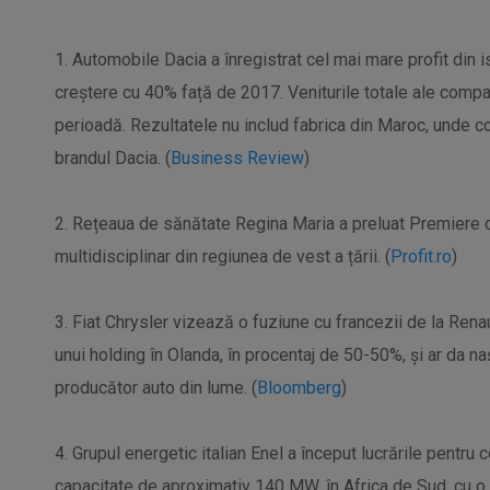
1. Automobile Dacia a înregistrat cel mai mare profit din i
creștere cu 40% față de 2017. Veniturile totale ale compan
perioadă. Rezultatele nu includ fabrica din Maroc, unde c
brandul Dacia. (
Business Review
)
2. Rețeaua de sănătate Regina Maria a preluat Premiere di
multidisciplinar din regiunea de vest a țării. (
Profit.ro
)
3. Fiat Chrysler vizează o fuziune cu francezii de la Rena
unui holding în Olanda, în procentaj de 50-50%, și ar da na
producător auto din lume. (
Bloomberg
)
4. Grupul energetic italian Enel a început lucrările pentru 
capacitate de aproximativ 140 MW, în Africa de Sud, cu o 