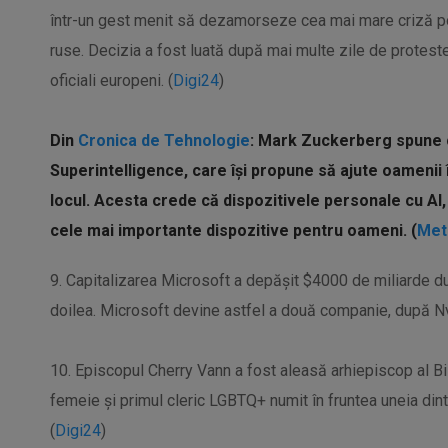
într-un gest menit să dezamorseze cea mai mare criză poli
ruse. Decizia a fost luată după mai multe zile de proteste în
oficiali europeni. (
Digi24
)
Din
Cronica de Tehnologie
: Mark Zuckerberg spune 
Superintelligence, care își propune să ajute oamenii în
locul. Acesta crede că dispozitivele personale cu AI
cele mai importante dispozitive pentru oameni. (
Met
9. Capitalizarea Microsoft a depășit $4000 de miliarde du
doilea. Microsoft devine astfel a două companie, după Nvi
10. Episcopul Cherry Vann a fost aleasă arhiepiscop al Bis
femeie și primul cleric LGBTQ+ numit în fruntea uneia dint
(
Digi24
)