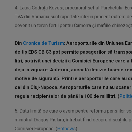
4. Laura Codruța Kövesi, procurorul-șef al Parchetului Eu
TVA din România sunt raportate într-un procent extrem de
devenit un teren fertil pentru Camorra și mafiile chinezești
Din
Cronica de Turism
: Aeroporturile din Uniunea E
de tip EDS CB C3 pot permite pasagerilor să transport
litri, potrivit unei decizii a Comisiei Europene care a f
deja în vigoare. Anterior, această decizie fusese re
motive de siguranță. Printre aeroporturile care au 
cel din Cluj-Napoca. Aeroporturile care nu au scaner
regula recipientelor de până la 100 de mililitri. (
Polit
5. Data limită pe care o avem pentru reforma pensiilor s
ministrul Dragoș Pîslaru, întrebat fiind despre discuțiile pe
Comisiei Europene. (
Hotnews
)