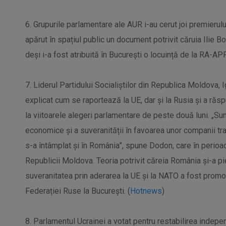
6. Grupurile parlamentare ale AUR i-au cerut joi premieru
apărut în spațiul public un document potrivit căruia Ilie Bo
deși i-a fost atribuită în București o locuință de la RA-AP
7. Liderul Partidului Socialiștilor din Republica Moldova, I
explicat cum se raportează la UE, dar și la Rusia și a răspu
la viitoarele alegeri parlamentare de peste două luni. „Su
economice și a suveranității în favoarea unor companii tr
s-a întâmplat și în România”, spune Dodon, care în perio
Republicii Moldova. Teoria potrivit căreia România și-a pi
suveranitatea prin aderarea la UE și la NATO a fost prom
Federației Ruse la București. (
Hotnews
)
8. Parlamentul Ucrainei a votat pentru restabilirea indepen