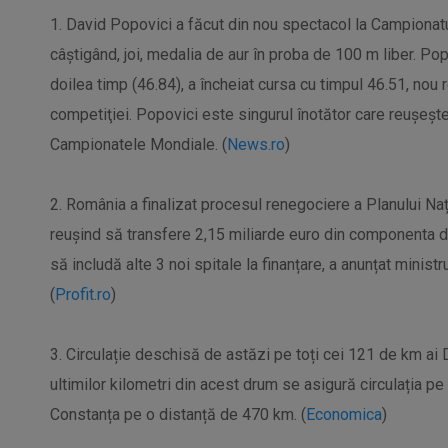
1. David Popovici a făcut din nou spectacol la Campionat
câştigând, joi, medalia de aur în proba de 100 m liber. Popo
doilea timp (46.84), a încheiat cursa cu timpul 46.51, nou
competiţiei. Popovici este singurul înotător care reuşeşt
Campionatele Mondiale. (
News.ro
)
2. România a finalizat procesul renegociere a Planului Na
reușind să transfere 2,15 miliarde euro din componenta de
să includă alte 3 noi spitale la finanțare, a anunțat minist
(
Profit.ro
)
3. Circulație deschisă de astăzi pe toți cei 121 de km ai 
ultimilor kilometri din acest drum se asigură circulația p
Constanța pe o distanță de 470 km. (
Economica
)