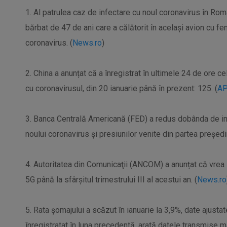
1. Al patrulea caz de infectare cu noul coronavirus în Ro
bărbat de 47 de ani care a călătorit în acelaşi avion cu f
coronavirus. (
News.ro
)
2. China a anunțat că a înregistrat în ultimele 24 de ore c
cu coronavirusul, din 20 ianuarie până în prezent: 125. (
A
3. Banca Centrală Americană (FED) a redus dobânda de in
noului coronavirus și presiunilor venite din partea președ
4. Autoritatea din Comunicaţii (ANCOM) a anunțat că vrea 
5G până la sfârşitul trimestrului III al acestui an. (
News.ro
5. Rata șomajului a scăzut în ianuarie la 3,9%, date ajusta
înregistratat în luna precedentă, arată datele transmise mar