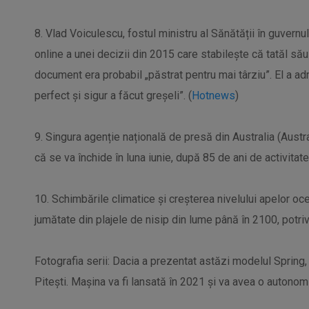
8. Vlad Voiculescu, fostul ministru al Sănătății în guvernul
online a unei decizii din 2015 care stabilește că tatăl său 
document era probabil „păstrat pentru mai târziu”. El a ad
perfect și sigur a făcut greșeli”. (
Hotnews
)
9. Singura agenție națională de presă din Australia (Aust
că se va închide în luna iunie, după 85 de ani de activitate,
10. Schimbările climatice și creșterea nivelului apelor oce
jumătate din plajele de nisip din lume până în 2100, potrivi
Fotografia serii: Dacia a prezentat astăzi modelul Spring, 
Pitești. Mașina va fi lansată în 2021 și va avea o autono