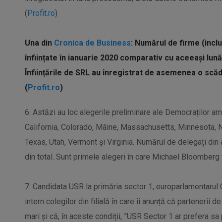
(
Profit.ro
)
Una din
Cronica de Business
: Numărul de firme (incl
înființate în ianuarie 2020 comparativ cu aceeași lun
Înființările de SRL au înregistrat de asemenea o scă
(
Profit.ro
)
6. Astăzi au loc alegerile preliminare ale Democraților am
California, Colorado, Mâine, Massachusetts, Minnesota, 
Texas, Utah, Vermont și Virginia. Numărul de delegați di
din total. Sunt primele alegeri în care Michael Bloomberg va
7. Candidata USR la primăria sector 1, europarlamentarul
intern colegilor din filială în care îi anunță că partenerii 
mari și că, în aceste condiții, ”USR Sector 1 ar prefera sa p