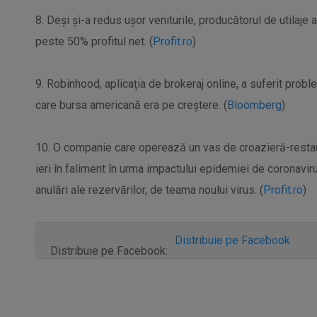
8. Deși și-a redus ușor veniturile, producătorul de utilaj
peste 50% profitul net. (
Profit.ro
)
9. Robinhood, aplicația de brokeraj online, a suferit probl
care bursa americană era pe creștere. (
Bloomberg
)
10. O companie care operează un vas de croazieră-restau
ieri în faliment în urma impactului epidemiei de coronavi
anulări ale rezervărilor, de teama noului virus. (
Profit.ro
)
Distribuie pe Facebook
Distribuie pe Facebook: