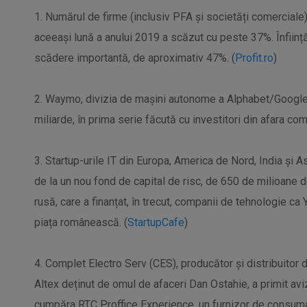
1. Numărul de firme (inclusiv PFA și societăți comerciale)
aceeași lună a anului 2019 a scăzut cu peste 37%. Înfiin
scădere importantă, de aproximativ 47%. (
Profit.ro
)
2. Waymo, divizia de mașini autonome a Alphabet/Google, a
miliarde, în prima serie făcută cu investitori din afara com
3. Startup-urile IT din Europa, America de Nord, India și A
de la un nou fond de capital de risc, de 650 de milioane de
rusă, care a finanțat, în trecut, companii de tehnologie ca
piața românească. (
StartupCafe
)
4. Complet Electro Serv (CES), producător și distribuitor
Altex deținut de omul de afaceri Dan Ostahie, a primit avi
cumpăra RTC Proffice Experience, un furnizor de consumabi