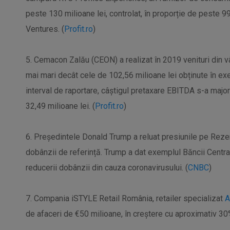
peste 130 milioane lei, controlat, în proporție de peste 
Ventures. (
Profit.ro
)
5. Cemacon Zalău (CEON) a realizat în 2019 venituri din v
mai mari decât cele de 102,56 milioane lei obținute în exer
interval de raportare, câștigul pretaxare EBITDA s-a majora
32,49 milioane lei. (
Profit.ro
)
6. Președintele Donald Trump a reluat presiunile pe Reze
dobânzii de referință. Trump a dat exemplul Băncii Central
reducerii dobânzii din cauza coronavirusului. (
CNBC
)
7. Compania iSTYLE Retail România, retailer specializat
A
de afaceri de €50 milioane, în creştere cu aproximativ 30%