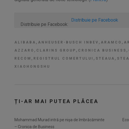
Distribuie pe Facebook
Distribuie pe Facebook:
,
,
,
ALIBABA
ANHEUSER-BUSCH INBEV
ARAMCO
A
,
,
,
AZZARO
CLARINS GROUP
CRONICA BUSINESS
,
,
,
RECOM
REGISTRUL COMERTULUI
STEAUA
STEA
XIAOHONGSHU
ȚI-AR MAI PUTEA PLĂCEA
Mohammad Murad intră pe nișa de îmbrăcăminte
Eco
– Cronica de Business