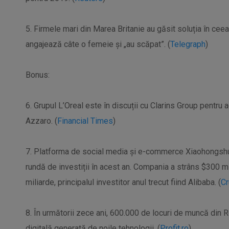
5. Firmele mari din Marea Britanie au găsit soluția în ceea
angajează câte o femeie și „au scăpat”. (
Telegraph
)
Bonus:
6. Grupul L’Oreal este în discuții cu Clarins Group pentru 
Azzaro. (
Financial Times
)
7. Platforma de social media și e-commerce Xiaohongshu 
rundă de investiții în acest an. Compania a strâns $300 mi
miliarde, principalul investitor anul trecut fiind Alibaba. (
C
8. În următorii zece ani, 600.000 de locuri de muncă din 
digitală generată de noile tehnologii. (
Profit.ro
)