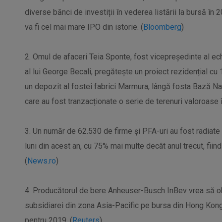
diverse bănci de investiții în vederea listării la bursă în
va fi cel mai mare IPO din istorie. (
Bloomberg
)
2. Omul de afaceri Teia Sponte, fost vicepreședinte al ech
al lui George Becali, pregătește un proiect rezidențial cu 
un depozit al fostei fabrici Marmura, lângă fosta Bază Na
care au fost tranzacționate o serie de terenuri valoroase în 
3. Un număr de 62.530 de firme şi PFA-uri au fost radiate 
luni din acest an, cu 75% mai multe decât anul trecut, fi
(
News.ro
)
4. Producătorul de bere Anheuser-Busch InBev vrea să obț
subsidiarei din zona Asia-Pacific pe bursa din Hong Kon
pentru 2019. (
Reuters
)