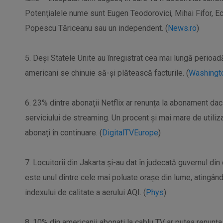
Potenţialele nume sunt Eugen Teodorovici, Mihai Fifor, E
Popescu Tăriceanu sau un independent. (
News.ro
)
5. Deși Statele Unite au înregistrat cea mai lungă perioa
americani se chinuie să-și plătească facturile. (
Washingt
6. 23% dintre abonații Netflix ar renunța la abonament dac
serviciului de streaming. Un procent și mai mare de utiliz
abonați în continuare. (
DigitalTVEurope
)
7. Locuitorii din Jakarta și-au dat în judecată guvernul din
este unul dintre cele mai poluate orașe din lume, atingând 
indexului de calitate a aerului AQI. (
Phys
)
8. 10% din americanii abonați la cablu TV ar putea renunța 