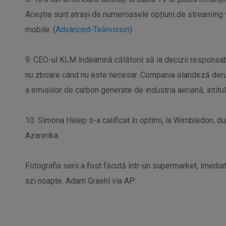
Aceștia sunt atrași de numeroasele opțiuni de streaming 
mobile. (
Advanced-Television
)
9. CEO-ul KLM îndeamnă călătorii să ia decizii responsabi
nu zboare când nu este necesar. Compania olandeză der
a emisiilor de carbon generate de industria aeriană, intit
10. Simona Halep s-a calificat în optimi, la Wimbledon, dup
Azarenka.
Fotografia serii a fost făcută într-un supermarket, imedia
azi noapte. Adam Graehl via AP: