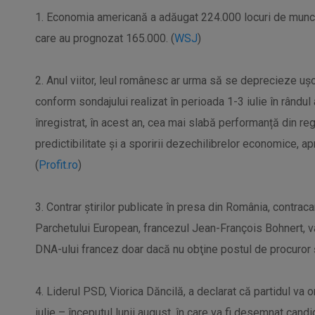
1. Economia americană a adăugat 224.000 locuri de muncă î
care au prognozat 165.000. (
WSJ
)
2. Anul viitor, leul românesc ar urma să se deprecieze ușor
conform sondajului realizat în perioada 1-3 iulie în rândul
înregistrat, în acest an, cea mai slabă performanță din regi
predictibilitate și a sporirii dezechilibrelor economice, ap
(
Profit.ro
)
3. Contrar știrilor publicate în presa din România, contrac
Parchetului European, francezul Jean-François Bohnert, va
DNA-ului francez doar dacă nu obţine postul de procuror 
4. Liderul PSD, Viorica Dăncilă, a declarat că partidul va o
iulie – începutul lunii august, în care va fi desemnat candid