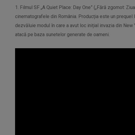
1. Filmul SF „A Quiet Place: Day One” („Fără zgomot: Ziu
cinematografele din România. Producția este un prequel la f
dezvăluie modul în care a avut loc inițial invazia din New 
atacă pe baza sunetelor generate de oameni.