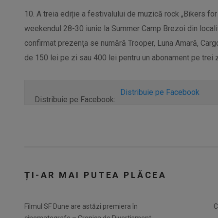
10. A treia ediție a festivalului de muzică rock „Bikers fo
weekendul 28-30 iunie la Summer Camp Brezoi din localita
confirmat prezența se numără Trooper, Luna Amară, Cargo,
de 150 lei pe zi sau 400 lei pentru un abonament pe trei zi
Distribuie pe Facebook
Distribuie pe Facebook:
ȚI-AR MAI PUTEA PLĂCEA
Filmul SF Dune are astăzi premiera în
C