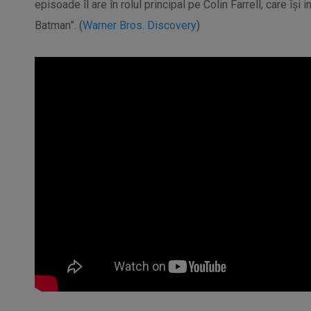
episoade îl are în rolul principal pe Colin Farrell, care își 
Batman”. (
Warner Bros. Discovery
)