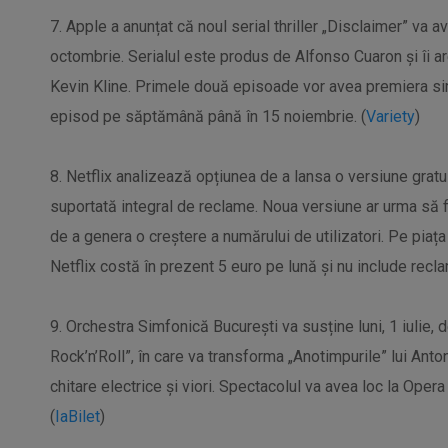
7. Apple a anunțat că noul serial thriller „Disclaimer” va
octombrie. Serialul este produs de Alfonso Cuaron și îi ar
Kevin Kline. Primele două episoade vor avea premiera simu
episod pe săptămână până în 15 noiembrie. (
Variety
)
8. Netflix analizează opțiunea de a lansa o versiune gratu
suportată integral de reclame. Noua versiune ar urma să f
de a genera o creștere a numărului de utilizatori. Pe pia
Netflix costă în prezent 5 euro pe lună și nu include recla
9. Orchestra Simfonică București va susține luni, 1 iulie, 
Rock’n’Roll”, în care va transforma „Anotimpurile” lui Ant
chitare electrice și viori. Spectacolul va avea loc la Ope
(
IaBilet
)