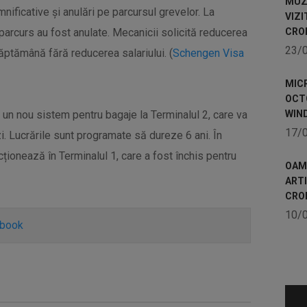
MUZE
mnificative și anulări pe parcursul grevelor. La
VIZI
parcurs au fost anulate. Mecanicii solicită reducerea
CRO
23/
ăptămână fără reducerea salariului. (
Schengen Visa
MICR
OCTO
 un nou sistem pentru bagaje la Terminalul 2, care va
WIN
17/
. Lucrările sunt programate să dureze 6 ani. În
ționează în Terminalul 1, care a fost închis pentru
OAME
ART
CRO
10/
ebook