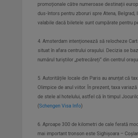
promoționale către numeroase destinații europe
dus-întors pentru zboruri spre Atena, Belgrad, Is
valabile dacă biletele sunt cumpărate pentru p
4. Amsterdam intenționează să relocheze Cartie
situat în afara centrului orașului. Decizia se ba
numărul turiștilor „petrecăreți” din centrul orașul
5. Autoritățile locale din Paris au anunțat că tax
Olimpice de anul viitor. În prezent, taxa variaz
de stele al hotelului, astfel că în timpul Jocuri
(
Schengen Visa Info
)
6. Aproape 300 de kilometri de cale ferată moder
mai important tronson este Sighișoara – Coșlar