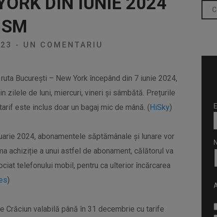
ORK DIN IUNIE 2024
ISM
023
-
UN COMENTARIU
ruta București – New York începând din 7 iunie 2024,
 zilele de luni, miercuri, vineri și sâmbătă. Prețurile
E
tarif este inclus doar un bagaj mic de mână. (
HiSky
)
anuarie 2024, abonamentele săptămânale și lunare vor
rima achiziție a unui astfel de abonament, călătorul va
iat telefonului mobil, pentru ca ulterior încărcarea
es
)
A
e Crăciun valabilă până în 31 decembrie cu tarife