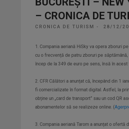
BUCUREȘTI – NEW Y
– CRONICA DE TUR
CRONICA DE TURISM
-
28/12/2
1. Compania aeriană HiSky va opera zboruri pe 
cu o frecvență de patru zboruri pe săptămână, in
încep de la 349 de euro pe sens, însă în acest 
2. CFR Călători a anunțat că, începând din 1 i
fi comercializate în format digital. Astfel, la p
obține un „card de transport” sau un cod QR asoc
abonamentelor să se realizeze online. (
Agerpr
3. Compania aeriană Tarom a anunțat o ofertă d