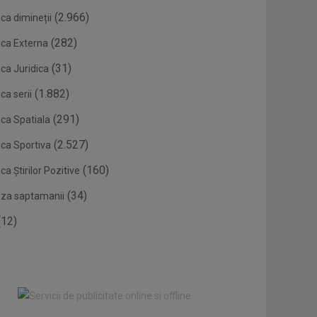
(2.966)
ca dimineții
(282)
ica Externa
(31)
ca Juridica
(1.882)
ca serii
(291)
ica Spatiala
(2.527)
ica Sportiva
(160)
ca Știrilor Pozitive
(34)
eza saptamanii
12)