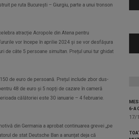
truit pe ruta București – Giurgiu, parte a unui tronson
a celebra atracție Acropole din Atena pentru
rurile vor începe în aprilie 2024 și se vor desfășura
uri de câte 5 persoane simultan. Prețul unui tur ghidat
u 150 de euro de persoană. Prețul include zbor dus-
pentru 48 de euro și 5 nopți de cazare în cameră
rioada călătoriei este 30 ianuarie – 4 februarie.
MESS
6-A 
17/
omotivă din Germania a aprobat continuarea grevei „pe
TOA
ratorul de stat Deutsche Ban a anunțat deja că