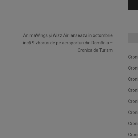
AnimaWings și Wizz Air lansează în octombrie
încă 9 zboruri de pe aeroporturi din România –
Cronica de Turism
Cron
Cron
Cron
Cron
Cron
Cron
Cron
Cron