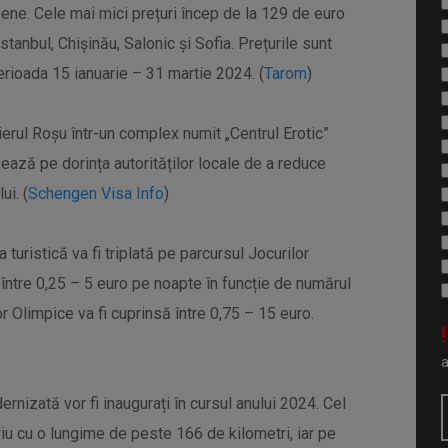
ne. Cele mai mici prețuri încep de la 129 de euro
tanbul, Chișinău, Salonic și Sofia. Prețurile sunt
erioada 15 ianuarie – 31 martie 2024. (
Tarom
)
rul Roșu într-un complex numit „Centrul Erotic”
zează pe dorința autorităților locale de a reduce
ui. (
Schengen Visa Info
)
a turistică va fi triplată pe parcursul Jocurilor
ă între 0,25 – 5 euro pe noapte în funcție de numărul
lor Olimpice va fi cuprinsă între 0,75 – 15 euro.
!
nizată vor fi inaugurați în cursul anului 2024. Cel
iu cu o lungime de peste 166 de kilometri, iar pe