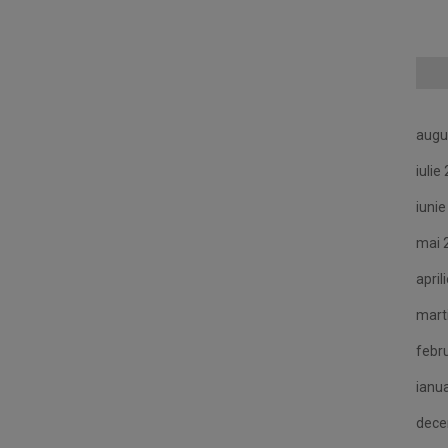
augu
iulie
iuni
mai 
april
mart
febr
ianu
dece