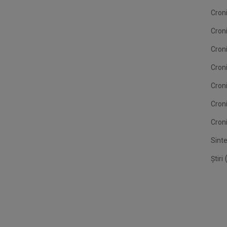
Croni
Cron
Croni
Croni
Cron
Cron
Croni
Sint
(
Știri