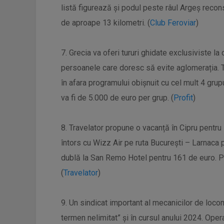
listă figurează și podul peste râul Argeș recons
de aproape 13 kilometri. (
Club Feroviar
)
7. Grecia va oferi tururi ghidate exclusiviste l
persoanele care doresc să evite aglomerația. Tu
în afara programului obișnuit cu cel mult 4 grup
va fi de 5.000 de euro per grup. (
Profit
)
8. Travelator propune o vacanță în Cipru pentr
întors cu Wizz Air pe ruta București – Larnaca 
dublă la San Remo Hotel pentru 161 de euro. Pe
(
Travelator
)
9. Un sindicat important al mecanicilor de loc
termen nelimitat” și în cursul anului 2024. Ope