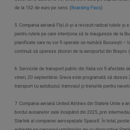
de la 152 de euro pe sens. (
Boarding Pass
)
5. Compania aeriană FlyLili și-a revizuit radical rutele și
pentru rutele pe care intenționa să le inaugureze de la Bucu
planificate care nu vor fi operate se numără București – 
continuă să opereze zboruri de la aeroportul din Brașov. (
6. Serviciile de transport public din Italia vor fi afectate
vineri, 20 septembrie. Greva este programată să dureze 24
transport cu autobuzul, tramvaiul și trenurile pentru navetiș
7. Compania aeriană United Airlines din Statele Unite a anu
bordul avioanelor sale începând din 2025, prin intermediul 
Starlink al companiei aerospațiale SpaceX. În total, peste
echipate pe parcursul următorilor ani cu dispozitive Starli