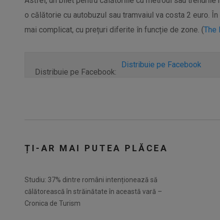
Astfel, un bilet pentru călătoriile cu metroul sau trenuril
o călătorie cu autobuzul sau tramvaiul va costa 2 euro. În
mai complicat, cu prețuri diferite în funcție de zone. (
The 
Distribuie pe Facebook
Distribuie pe Facebook:
ȚI-AR MAI PUTEA PLĂCEA
Studiu: 37% dintre români intenționează să
călătorească în străinătate în această vară –
Cronica de Turism