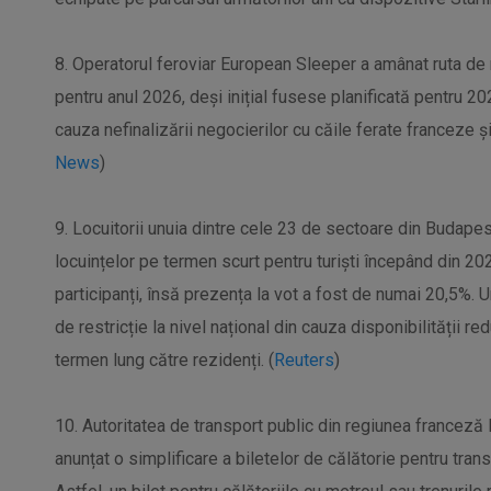
8. Operatorul feroviar European Sleeper a amânat ruta d
pentru anul 2026, deși inițial fusese planificată pentru 2
cauza nefinalizării negocierilor cu căile ferate franceze și
News
)
9. Locuitorii unuia dintre cele 23 de sectoare din Budapest
locuințelor pe termen scurt pentru turiști începând din 202
participanți, însă prezența la vot a fost de numai 20,5%. 
de restricție la nivel național din cauza disponibilității re
termen lung către rezidenți. (
Reuters
)
10. Autoritatea de transport public din regiunea franceză 
anunțat o simplificare a biletelor de călătorie pentru tran