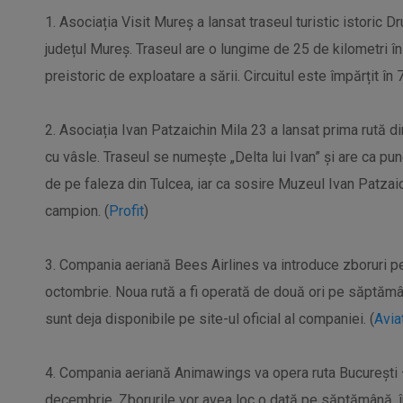
1. Asociația Visit Mureș a lansat traseul turistic istoric D
județul Mureș. Traseul are o lungime de 25 de kilometri în 
preistoric de exploatare a sării. Circuitul este împărțit în
2. Asociația Ivan Patzaichin Mila 23 a lansat prima rută d
cu vâsle. Traseul se numește „Delta lui Ivan” și are ca pu
de pe faleza din Tulcea, iar ca sosire Muzeul Ivan Patzaich
campion. (
Profit
)
3. Compania aeriană Bees Airlines va introduce zboruri p
octombrie. Noua rută a fi operată de două ori pe săptămână, 
sunt deja disponibile pe site-ul oficial al companiei. (
Avia
4. Compania aeriană Animawings va opera ruta București
decembrie. Zborurile vor avea loc o dată pe săptămână, în 