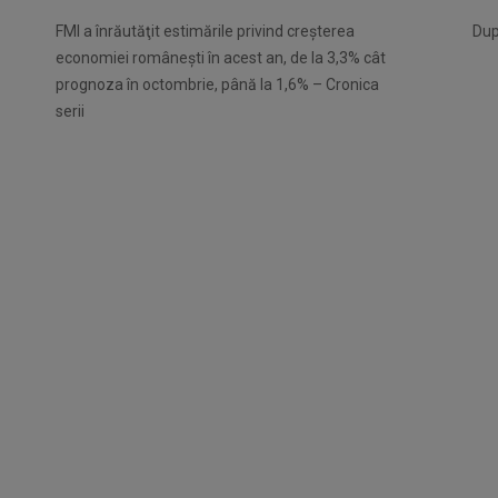
FMI a înrăutăţit estimările privind creşterea
Dup
economiei româneşti în acest an, de la 3,3% cât
prognoza în octombrie, până la 1,6% – Cronica
serii