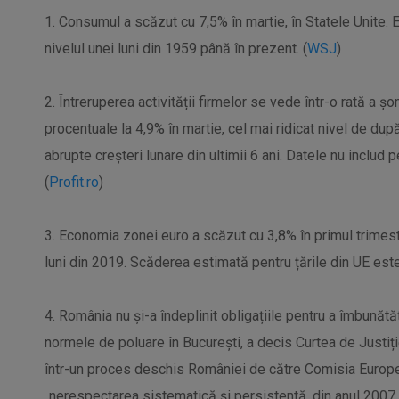
1. Consumul a scăzut cu 7,5% în martie, în Statele Unite.
nivelul unei luni din 1959 până în prezent. (
WSJ
)
2. Întreruperea activității firmelor se vede într-o rată a ș
procentuale la 4,9% în martie, cel mai ridicat nivel de dup
abrupte creșteri lunare din ultimii 6 ani. Datele nu includ 
(
Profit.ro
)
3. Economia zonei euro a scăzut cu 3,8% în primul trimest
luni din 2019. Scăderea estimată pentru țările din UE este
4. România nu și-a îndeplinit obligațiile pentru a îmbunătăț
normele de poluare în București, a decis Curtea de Justiți
într-un proces deschis României de către Comisia Europe
„nerespectarea sistematică și persistentă, din anul 2007 și