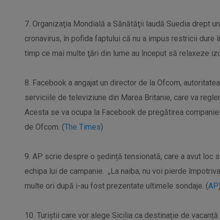
7. Organizaţia Mondială a Sănătăţii laudă Suedia drept un
cronavirus, în pofida faptului că nu a impus restricii dure î
timp ce mai multe ţări din lume au început să relaxeze izo
8. Facebook a angajat un director de la Ofcom, autoritate
serviciile de televiziune din Marea Britanie, care va regl
Acesta se va ocupa la Facebook de pregătirea companiei 
de Ofcom. (
The Times
)
9. AP scrie despre o ședință tensionată, care a avut loc 
echipa lui de campanie. „La naiba, nu voi pierde împotriva
multe ori după i-au fost prezentate ultimele sondaje. (
AP
10. Turiștii care vor alege Sicilia ca destinație de vacanț