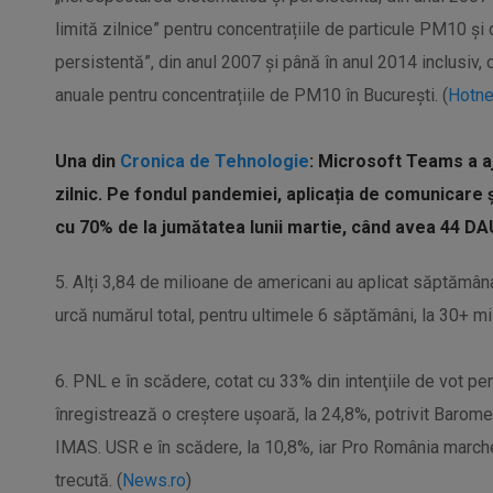
limită zilnice” pentru concentrațiile de particule PM10 ș
persistentă”, din anul 2007 și până în anul 2014 inclusiv, c
anuale pentru concentrațiile de PM10 în București. (
Hotn
Una din
Cronica de Tehnologie
: Microsoft Teams a aju
zilnic. Pe fondul pandemiei, aplicația de comunicare 
cu 70% de la jumătatea lunii martie, când avea 44 DAU
5. Alți 3,84 de milioane de americani au aplicat săptămân
urcă numărul total, pentru ultimele 6 săptămâni, la 30+ mil
6. PNL e în scădere, cotat cu 33% din intenţiile de vot pe
înregistrează o creştere uşoară, la 24,8%, potrivit Barome
IMAS. USR e în scădere, la 10,8%, iar Pro România marche
trecută. (
News.ro
)