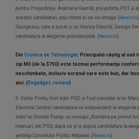
pentru Preşedinţie. Anamaria Gavrilă, preşedinta POT, a sp
acestor candidaturi, unul dintre ei se va retrage (
News.ro
Georgescu, care a lucrat şi cu Viorica Dăncilă, George Sim
candidatura la alegerile prezidenţiale. (
News.ro
)
Din
Cronica de Tehnologie
: Principalul câștig al noii
cip M3 (de la $750) este tocmai performanța conferi
neschimbate, inclusiv ecranul care este bun, dar înc
aici. (
Engadget, review
)
6. Victor Ponta, fost lider PSD și fost consilier al lui Mar
Electoral Central candidatura ca independent la alegerile p
stilul lui Donald Trump, cu mesajul „România pe primul loc
miercuri, din PSD, după ce şi-a depus candidatura la aleger
şedinţa Consiliului Politic Naţional. (
News.ro
)