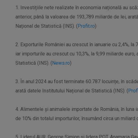
1. Investițiile nete realizate în economia națională au sc
anterior, până la valoarea de 193,789 miliarde de lei, arată
Național de Statistică (INS). (
Profit.ro
)
2. Exporturile României au crescut în ianuarie cu 2,4%, la 
iar importurile au crescut cu 10,3%, la 9,99 miliarde euro, 
Statistică (INS). (
News.ro
)
3. În anul 2024 au fost terminate 60.787 locuințe, în scăd
arată datele Institutului Național de Statistică (INS). (
Profi
4. Alimentele și animalele importate de România, în luna i
de 10% din totalul importurilor, însumând circa un miliard 
5. Liderul AUR, George Simion şi lidera POT, Anamaria Gavr