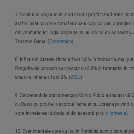
7. Veniturile obţinute în mod cinstit pot fi transferate liber
astfel încât cei care transferă bani copiilor sau părinţilor l
din veniturile lor legal obţinute, nu au de ce să se teamă, a
Tanczos Barna. (
Economica
)
8. Inflația în Statele Unite a fost 2,8% în februarie, mai pu
Prețurile de consum au crescut cu 2,8% în februarie, în ri
ianuarie inflația a fost 3%. (
WSJ
)
9. Secretarul de stat american Marco Rubio a anunțat că S
cu Rusia cu privire la acordul încheiat cu Ucraina privind o
spre încheierea războiului din această țară. (
Hotnews
)
10. Evenimentele care au loc în România sunt o caricatură 