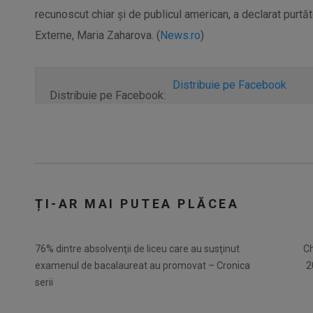
recunoscut chiar şi de publicul american, a declarat purtă
Externe, Maria Zaharova. (
News.ro
)
Distribuie pe Facebook
Distribuie pe Facebook:
ȚI-AR MAI PUTEA PLĂCEA
76% dintre absolvenţii de liceu care au susţinut
Ch
examenul de bacalaureat au promovat – Cronica
2
serii