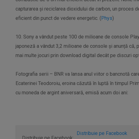
capturarea și reciclarea dioxidului de carbon, un proces d
eficient din punct de vedere energetic. (
Phys
)
10. Sony a vândut peste 100 de milioane de console PlayS
japoneză a vândut 3,2 milioane de console și anunță că, pe
mai multe jocuri prin download digital decât pe discuri opt
Fotografia serii – BNR va lansa anul viitor o bancnotă car
Ecaterinei Teodoroiu, eroina căzută în luptă în timpul Pri
cu moneda de argint aniversară, emisă acum doi ani:
Distribuie pe Facebook
Distribuie pe Facebook: