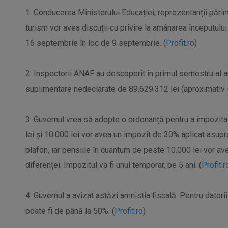
1. Conducerea Ministerului Educației, reprezentanții părinț
turism vor avea discuții cu privire la amânarea începutul
16 septembrie în loc de 9 septembrie. (
Profit.ro
)
2. Inspectorii ANAF au descoperit în primul semestru al a
suplimentare nedeclarate de 89.629.312 lei (aproximativ 
3. Guvernul vrea să adopte o ordonanță pentru a impozita 
lei și 10.000 lei vor avea un impozit de 30% aplicat asupr
plafon, iar pensiile în cuantum de peste 10.000 lei vor a
diferenței. Impozitul va fi unul temporar, pe 5 ani. (
Profit.r
4. Guvernul a avizat astăzi amnistia fiscală. Pentru datori
poate fi de până la 50%. (
Profit.ro
)