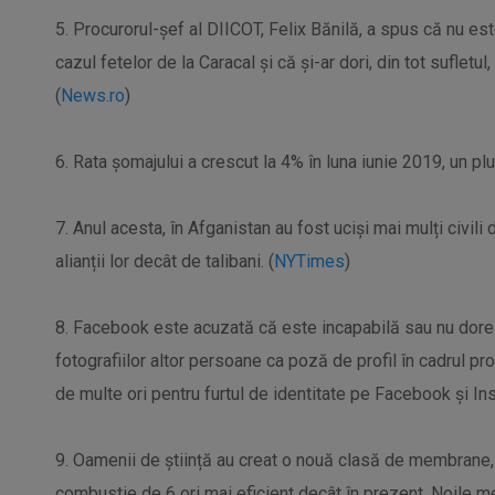
5. Procurorul-şef al DIICOT, Felix Bănilă, a spus că nu este
cazul fetelor de la Caracal şi că şi-ar dori, din tot sufletul
(
News.ro
)
6. Rata șomajului a crescut la 4% în luna iunie 2019, un pl
7. Anul acesta, în Afganistan au fost uciși mai mulți civili
alianții lor decât de talibani. (
NYTimes
)
8. Facebook este acuzată că este incapabilă sau nu dore
fotografiilor altor persoane ca poză de profil în cadrul pro
de multe ori pentru furtul de identitate pe Facebook și In
9. Oamenii de știință au creat o nouă clasă de membrane,
combustie de 6 ori mai eficient decât în prezent. Noile mem