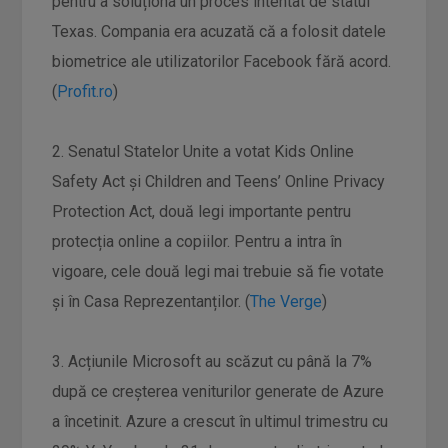
pentru a soluționa un proces intentat de statul
Texas. Compania era acuzată că a folosit datele
biometrice ale utilizatorilor Facebook fără acord.
(
Profit.ro
)
2. Senatul Statelor Unite a votat Kids Online
Safety Act și Children and Teens’ Online Privacy
Protection Act, două legi importante pentru
protecția online a copiilor. Pentru a intra în
vigoare, cele două legi mai trebuie să fie votate
și în Casa Reprezentanților. (
The Verge
)
3. Acțiunile Microsoft au scăzut cu până la 7%
după ce creșterea veniturilor generate de Azure
a încetinit. Azure a crescut în ultimul trimestru cu