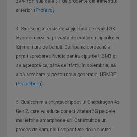
29% YoY, sub cele 31 de procente din trimestrul
anterior. (
Profit.ro
)
4. Samsung a redus decalajul față de rivalul SK
Hynix în ceea ce privește dezvoltarea cipurilor cu
lățime mare de bandă. Compania coreeană a
primit aprobarea Nvidia pentru cipurile HBM3 și
se așteaptă ca, până cel târziu în noiembrie, să
aibă aprobare și pentru noua generație, HBM3E.
(
Bloomberg
)
5. Qualcomm a anunțat chipset-ul Snapdragon 4s
Gen 2, care va aduce conectivitatea 5G pe cele
mai ieftine smartphone-uri. Construit pe un
proces de 4nm, noul chipset are două nuclee