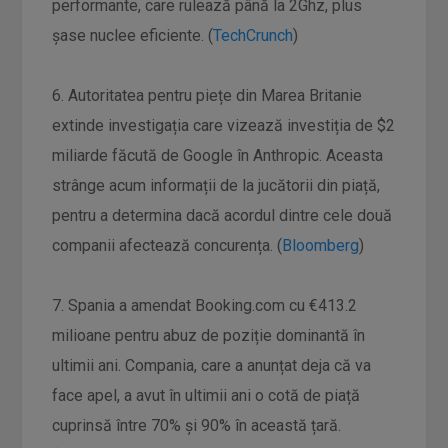
performante, care rulează până la 2Ghz, plus
șase nuclee eficiente. (
TechCrunch
)
6. Autoritatea pentru piețe din Marea Britanie
extinde investigația care vizează investiția de $2
miliarde făcută de Google în Anthropic. Aceasta
strânge acum informații de la jucătorii din piață,
pentru a determina dacă acordul dintre cele două
companii afectează concurența. (
Bloomberg
)
7. Spania a amendat Booking.com cu €413.2
milioane pentru abuz de poziție dominantă în
ultimii ani. Compania, care a anunțat deja că va
face apel, a avut în ultimii ani o cotă de piață
cuprinsă între 70% și 90% în această țară.