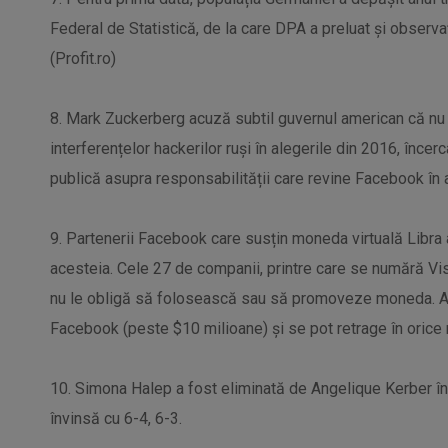
Federal de Statistică, de la care DPA a preluat și observați
(Profit.ro)
8. Mark Zuckerberg acuză subtil guvernul american că nu
interferențelor hackerilor ruși în alegerile din 2016, înce
publică asupra responsabilității care revine Facebook în 
9. Partenerii Facebook care susțin moneda virtuală Libra a
acesteia. Cele 27 de companii, printre care se numără Vi
nu le obligă să folosească sau să promoveze moneda. Ac
Facebook (peste $10 milioane) și se pot retrage în orice
10. Simona Halep a fost eliminată de Angelique Kerber în s
învinsă cu 6-4, 6-3.