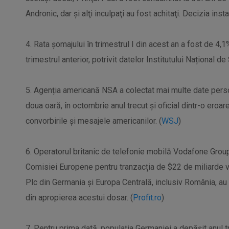
Andronic, dar şi alţi inculpaţi au fost achitaţi. Decizia insta
4. Rata șomajului în trimestrul I din acest an a fost de 4,1
trimestrul anterior, potrivit datelor Institutului Național de 
5. Agenția americană NSA a colectat mai multe date person
doua oară, în octombrie anul trecut și oficial dintr-o eroa
convorbirile și mesajele americanilor. (
WSJ
)
6. Operatorul britanic de telefonie mobilă Vodafone Gr
Comisiei Europene pentru tranzacția de $22 de miliarde v
Plc din Germania și Europa Centrală, inclusiv România, au
din apropierea acestui dosar. (
Profit.ro
)
7. Pentru prima dată, populația Germaniei a depășit anul t