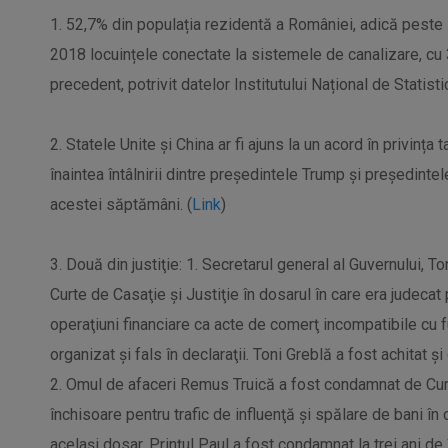
1. 52,7% din populația rezidentă a României, adică peste 
2018 locuințele conectate la sistemele de canalizare, cu
precedent, potrivit datelor Institutului Național de Statistic
2. Statele Unite și China ar fi ajuns la un acord în privința t
înaintea întâlnirii dintre președintele Trump și președintel
acestei săptămâni. (
Link
)
3. Două din justiţie: 1. Secretarul general al Guvernului, Ton
Curte de Casaţie şi Justiţie în dosarul în care era judecat 
operaţiuni financiare ca acte de comerţ incompatibile cu fu
organizat şi fals în declaraţii. Toni Greblă a fost achitat ş
2. Omul de afaceri Remus Truică a fost condamnat de Curt
închisoare pentru trafic de influenţă şi spălare de bani în
acelaşi dosar, Prinţul Paul a fost condamnat la trei ani d