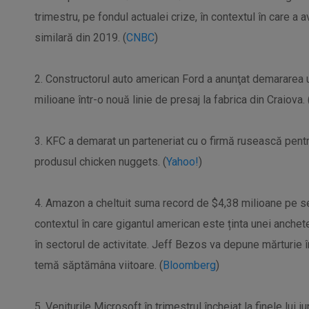
trimestru, pe fondul actualei crize, în contextul în care a 
similară din 2019. (
CNBC
)
2. Constructorul auto american Ford a anunţat demararea u
milioane într-o nouă linie de presaj la fabrica din Craiova. 
3. KFC a demarat un parteneriat cu o firmă rusească pentru
produsul chicken nuggets. (
Yahoo!
)
4. Amazon a cheltuit suma record de $4,38 milioane pe serv
contextul în care gigantul american este ținta unei anchet
în sectorul de activitate. Jeff Bezos va depune mărturie
temă săptămâna viitoare. (
Bloomberg
)
5. Veniturile Microsoft în trimestrul încheiat la finele lui i