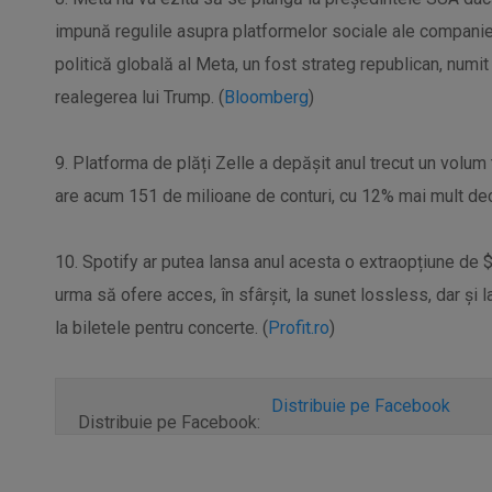
impună regulile asupra platformelor sociale ale companiei.
politică globală al Meta, un fost strateg republican, num
realegerea lui Trump. (
Bloomberg
)
9. Platforma de plăți Zelle a depășit anul trecut un volum t
are acum 151 de milioane de conturi, cu 12% mai mult decâ
10. Spotify ar putea lansa anul acesta o extraopțiune de 
urma să ofere acces, în sfârșit, la sunet lossless, dar și l
la biletele pentru concerte. (
Profit.ro
)
Distribuie pe Facebook
Distribuie pe Facebook: