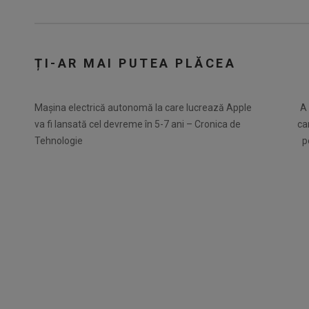
ȚI-AR MAI PUTEA PLĂCEA
Mașina electrică autonomă la care lucrează Apple
A 
va fi lansată cel devreme în 5-7 ani – Cronica de
ca
Tehnologie
p