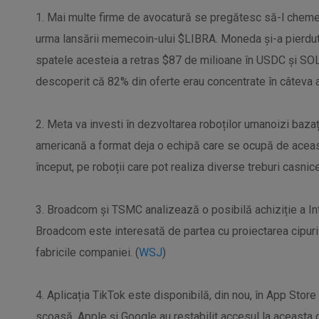
1. Mai multe firme de avocatură se pregătesc să-l cheme 
urma lansării memecoin-ului $LIBRA. Moneda și-a pierdut
spatele acesteia a retras $87 de milioane în USDC și SOL d
descoperit că 82% din oferte erau concentrate în câteva 
2. Meta va investi în dezvoltarea roboților umanoizi bazați
americană a format deja o echipă care se ocupă de aceast
început, pe roboții care pot realiza diverse treburi casnice
3. Broadcom și TSMC analizează o posibilă achiziție a In
Broadcom este interesată de partea cu proiectarea cipuri
fabricile companiei. (
WSJ
)
4. Aplicația TikTok este disponibilă, din nou, în App Store
scoasă. Apple și Google au restabilit accesul la aceasta 