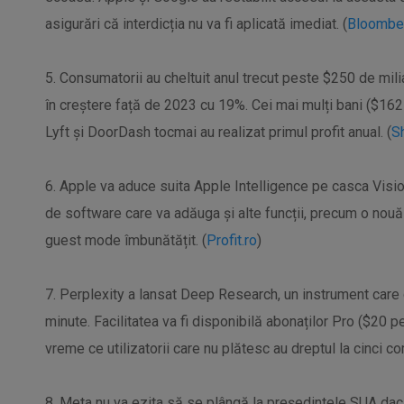
asigurări că interdicția nu va fi aplicată imediat. (
Bloombe
5. Consumatorii au cheltuit anul trecut peste $250 de mili
în creștere față de 2023 cu 19%. Cei mai mulți bani ($162
Lyft și DoorDash tocmai au realizat primul profit anual. (
S
6. Apple va aduce suita Apple Intelligence pe casca Vision
de software care va adăuga și alte funcții, precum o nouă a
guest mode îmbunătățit. (
Profit.ro
)
7. Perplexity a lansat Deep Research, un instrument care
minute. Facilitatea va fi disponibilă abonaților Pro ($20 p
vreme ce utilizatorii care nu plătesc au dreptul la cinci co
8. Meta nu va ezita să se plângă la președintele SUA da