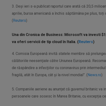
3. Deși ieri s-a publicat raportul care arată că 20,5 milio
aprilie, bursa americană a închis săptămâna pe plus, toți ce
(
Reuters
)
Una din Cronica de Business: Microsoft va investi $1,
va oferi servicii de tip cloud în Italia. (
Reuters
)
4. Comisia Europeană invită statele membre să prelungeas
călătoriile neesenţiale către Uniunea Europeană. Recoma
de răspândire a infecţiilor cu coronavirus prin intermediul
fragilă, atât în Europa, cât şi la nivel mondial”. (
News.ro
)
5. Companiile aeriene au anunțat că guvernul britanic va in
persoanele care sosesc în Marea Britanie, cu excepția celo