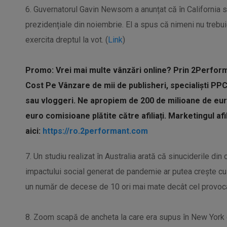
6. Guvernatorul Gavin Newsom a anunțat că în California se
prezidențiale din noiembrie. El a spus că nimeni nu trebui
exercita dreptul la vot. (
Link
)
Promo: Vrei mai multe vânzări online? Prin 2Perfor
Cost Pe Vânzare de mii de publisheri, specialiști PP
sau vloggeri. Ne apropiem de 200 de milioane de eur
euro comisioane plătite către afiliați. Marketingul af
aici:
https://ro.2performant.
com
7. Un studiu realizat în Australia arată că sinuciderile d
impactului social generat de pandemie ar putea crește cu 
un număr de decese de 10 ori mai mate decât cel provoc
8. Zoom scapă de ancheta la care era supus în New York 