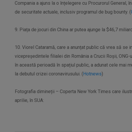
Compania a ajuns la o înțelegere cu Procurorul General, în
de securitate actuale, inclusiv programul de bug bounty. (
9. Piața de jocuri din China ar putea ajunge la $46,7 miliar
10. Viorel Cataramă, care a anunțat public că vrea să se i
vicepreședintele filialei din România a Crucii Roșii, ONG-ul 
în această perioadă în spațiul public, a adunat cele mai mu
la debutul crizei coronavirusului. (
Hotnews
)
Fotografia dimineții – Coperta New York Times care ilustr
aprilie, în SUA: