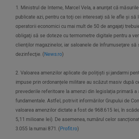
1. Ministrul de Interne, Marcel Vela, a anunţat că măsurile
publicate azi, pentru ca toţi cei interesaţi să le afle şi 
operatorii economici cu mai mult de 50 de angajaţi trebuie
obligaţi să se doteze cu termometre digitale pentru a veri
clienţilor magazinelor, iar saloanele de înfrumuseţare s
dezinfecţie. (
News.ro
)
2. Valoarea amenzilor aplicate de polițiști și jandarmi pen
impuse prin ordonanțele militare au scăzut masiv după ce
prevederile referitoare la amenzi din legislația primară a 
fundamentale. Astfel, potrivit informărilor Grupului de Co
valoarea amenzilor dictate a fost de 968.615 lei, în scă
5,11 milioane lei). De asemenea, numărul celor sancționaț
3.055 la numai 871. (
Profit.ro
)