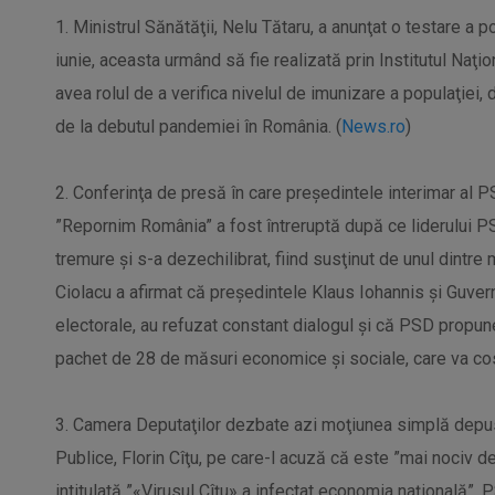
1. Ministrul Sănătăţii, Nelu Tătaru, a anunţat o testare a p
iunie, aceasta urmând să fie realizată prin Institutul Naţ
avea rolul de a verifica nivelul de imunizare a populaţiei, da
de la debutul pandemiei în România. (
News.ro
)
2. Conferinţa de presă în care preşedintele interimar al
”Repornim România” a fost întreruptă după ce liderului PS
tremure şi s-a dezechilibrat, fiind susţinut de unul dintre 
Ciolacu a afirmat că preşedintele Klaus Iohannis şi Guv
electorale, au refuzat constant dialogul şi că PSD prop
pachet de 28 de măsuri economice şi sociale, care va cos
3. Camera Deputaţilor dezbate azi moţiunea simplă depus
Publice, Florin Cîţu, pe care-l acuză că este ”mai nociv 
intitulată ”«Virusul Cîţu» a infectat economia naţională”, 