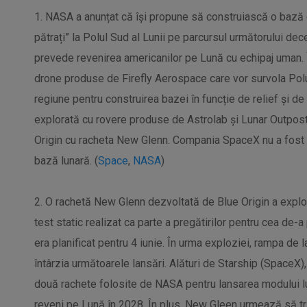
1. NASA a anunțat că își propune să construiască o bază 
pătrați” la Polul Sud al Lunii pe parcursul următorului de
prevede revenirea americanilor pe Lună cu echipaj uman. 
drone produse de Firefly Aerospace care vor survola Polu
regiune pentru construirea bazei în funcție de relief și de 
explorată cu rovere produse de Astrolab și Lunar Outpost
Origin cu racheta New Glenn. Compania SpaceX nu a fost m
bază lunară. (
Space
,
NASA
)
2. O rachetă New Glenn dezvoltată de Blue Origin a explo
test static realizat ca parte a pregătirilor pentru cea de-a
era planificat pentru 4 iunie. În urma exploziei, rampa de
întârzia următoarele lansări. Alături de Starship (SpaceX)
două rachete folosite de NASA pentru lansarea modului lu
reveni pe Lună în 2028. În plus, New Gleen urmează să tr