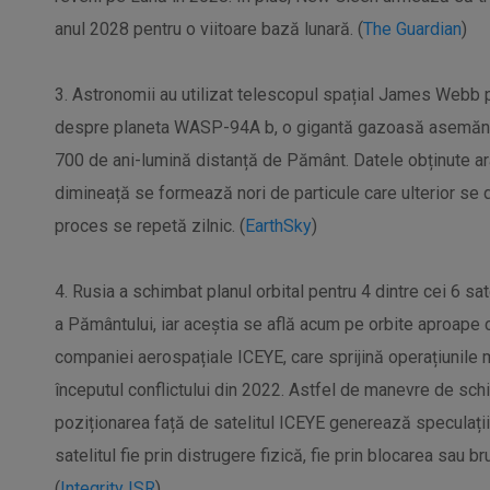
anul 2028 pentru o viitoare bază lunară. (
The Guardian
)
3. Astronomii au utilizat telescopul spațial James Webb p
despre planeta WASP-94A b, o gigantă gazoasă asemănăto
700 de ani-lumină distanță de Pământ. Datele obținute ara
dimineață se formează nori de particule care ulterior se d
proces se repetă zilnic. (
EarthSky
)
4. Rusia a schimbat planul orbital pentru 4 dintre cei 6 sa
a Pământului, iar aceștia se află acum pe orbite aproape c
companiei aerospațiale ICEYE, care sprijină operațiunile m
începutul conflictului din 2022. Astfel de manevre de schim
poziționarea față de satelitul ICEYE generează speculații
satelitul fie prin distrugere fizică, fie prin blocarea sau
(
Integrity ISR
)