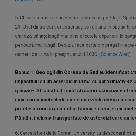
5. China a trimis cu succes trei astronauți pe Stația Spaț
23. Unul dintre cei trei astronauți va rămâne în spațiu tim
chineză să înțeleagă mai bine efectele expunerii la spaț
perioadă mai lungă. Decizia face parte din pregătirile pe 
oameni pe Lună în preajma anului 2030. (
Science Alert
)
Bonus 1: Geologii din Coreea de Sud au identificat st
impactului cu un asteroid în urmă cu aproximativ 42.00
glaciare. Stromatoliții sunt structuri stâncoase strat
reprezintă unele dintre cele mai vechi dovezi ale vi
practic un nou argument în favoarea teoriei că unele
Pământ inclusiv transportate de asteroizi care au lov
6. Cercetătorii de la Cornell University au descoperit că n