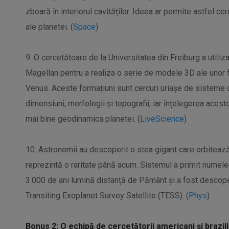
zboară în interiorul cavităților. Ideea ar permite astfel c
ale planetei. (
Space
)
9. O cercetătoare de la Universitatea din Freiburg a utili
Magellan pentru a realiza o serie de modele 3D ale unor f
Venus. Aceste formațiuni sunt cercuri uriașe de sisteme d
dimensiuni, morfologii și topografii, iar înțelegerea acest
mai bine geodinamica planetei. (
LiveScience
)
10. Astronomii au descoperit o stea gigant care orbiteaz
reprezintă o raritate până acum. Sistemul a primit numel
3.000 de ani lumină distanță de Pământ și a fost descoper
Transiting Exoplanet Survey Satellite (TESS). (
Phys
)
Bonus 2: O echipă de cercetătorii americani și brazilie