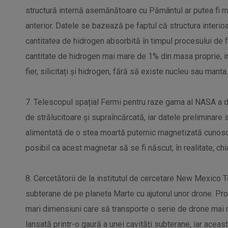
structură internă asemănătoare cu Pământul ar putea fi mu
anterior. Datele se bazează pe faptul că structura interi
cantitatea de hidrogen absorbită în timpul procesului de 
cantitate de hidrogen mai mare de 1% din masa proprie, int
fier, silicitați și hidrogen, fără să existe nucleu sau manta.
7. Telescopul spațial Fermi pentru raze gama al NASA a 
de strălucitoare și supraîncărcată, iar datele preliminare 
alimentată de o stea moartă puternic magnetizată cunosc
posibil ca acest magnetar să se fi născut, în realitate, chia
8. Cercetătorii de la institutul de cercetare New Mexico T
subterane de pe planeta Marte cu ajutorul unor drone. Pr
mari dimensiuni care să transporte o serie de drone mai m
lansată printr-o gaură a unei cavități subterane, iar aceas