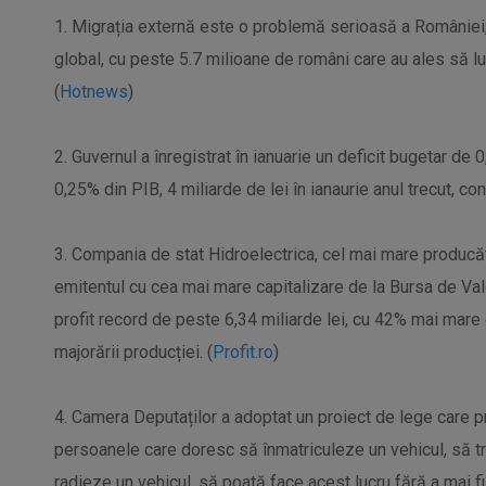
1. Migrația externă este o problemă serioasă a României, 
global, cu peste 5.7 milioane de români care au ales să lu
(
Hotnews
)
2. Guvernul a înregistrat în ianuarie un deficit bugetar de 
0,25% din PIB, 4 miliarde de lei în ianaurie anul trecut, con
3. Compania de stat Hidroelectrica, cel mai mare producă
emitentul cu cea mai mare capitalizare de la Bursa de Valo
profit record de peste 6,34 miliarde lei, cu 42% mai mare 
majorării producției. (
Profit.ro
)
4. Camera Deputaților a adoptat un proiect de lege care pr
persoanele care doresc să înmatriculeze un vehicul, să tr
radieze un vehicul, să poată face acest lucru fără a mai 