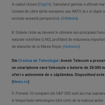
în cadrul Uniunii (
Digi24
). Cancelarul german a afirmat marți
Ucraina de către țările europene sau NATO, la o zi după c
exclude această perspectivă. (
G4Media
)
8. Statele Unite au devenit în ultimele luni principalul fur
naturale lichefiate (LNG), profitând de reducerea importur
de atacurile de la Marea Roşie. (
Hotnews
)
Din
Cronica de Tehnologie
: Avenir Telecom a prezen
un smartphone care folosește o baterie de 28.000 m
oferi o autonomie de o săptămâna. Dispozitivul este 
(
News.ro
)
9. Primele 10 companii din S&P 500 sunt azi mai supraev
în timpul bulei tehnologice (dot com) de la mijlocul anilo