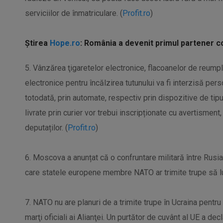
serviciilor de înmatriculare. (
Profit.ro
)
Știrea
Hope.ro
: România a devenit primul partener c
5. Vânzărea ţigaretelor electronice, flacoanelor de reumpl
electronice pentru încălzirea tutunului va fi interzisă pers
totodată, prin automate, respectiv prin dispozitive de ti
livrate prin curier vor trebui inscripționate cu avertisment,
deputaților. (
Profit.ro
)
6. Moscova a anunțat că o confruntare militară între Rusia 
care statele europene membre NATO ar trimite trupe să lup
7. NATO nu are planuri de a trimite trupe în Ucraina pentru 
marţi oficiali ai Alianţei. Un purtător de cuvânt al UE a de